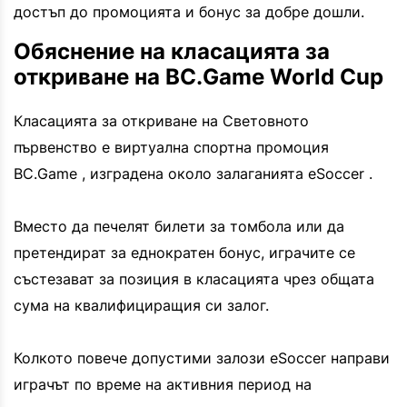
достъп до промоцията и бонус за добре дошли.
Обяснение на класацията за
откриване на BC.Game World Cup
Класацията за откриване на Световното
първенство е виртуална спортна промоция
BC.Game , изградена около залаганията eSoccer .
Вместо да печелят билети за томбола или да
претендират за еднократен бонус, играчите се
състезават за позиция в класацията чрез общата
сума на квалифициращия си залог.
Колкото повече допустими залози eSoccer направи
играчът по време на активния период на