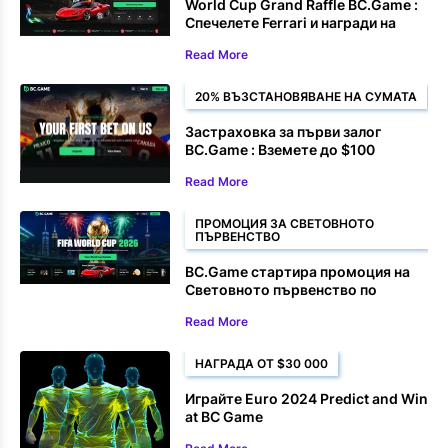
World Cup Grand Raffle BC.Game :
Спечелете Ferrari и награди на
стойност $1 000 000
Read More
20% ВЪЗСТАНОВЯВАНЕ НА СУМАТА
Застраховка за първи залог
BC.Game : Вземете до $100
обратно от първия си залог за
Read More
Световно първенство
ПРОМОЦИЯ ЗА СВЕТОВНОТО
ПЪРВЕНСТВО
BC.Game стартира промоция на
Световното първенство по
футбол 2026 на стойност 2
Read More
милиона долара
НАГРАДА ОТ $30 000
Играйте Euro 2024 Predict and Win
at BC Game