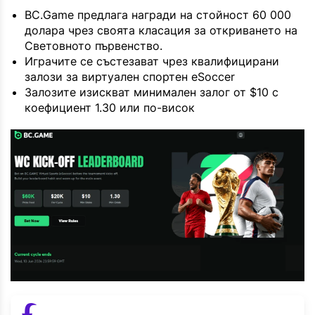
BC.Game предлага награди на стойност 60 000
долара чрез своята класация за откриването на
Световното първенство.
Играчите се състезават чрез квалифицирани
залози за виртуален спортен eSoccer
Залозите изискват минимален залог от $10 с
коефициент 1.30 или по-висок