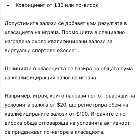
Коефициент от 1.30 или по-висок
Допустимите залози се добавят към резултата в
класацията на играча. Промоцията е специално
изградена около квалифицирани залози за
виртуални спортове eSoccer .
Позицията в класацията се базира на общата сума
на квалифициращия залог на играча.
Например, играч, който направи пет отговарящи на
условията залога от $20, ще регистрира обем на
квалифицираните залози от $100. Играчите с по-
висока обща отговаряща на условията активност
се придвижват по-нагоре в класацията.