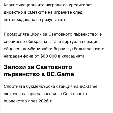
Квалификационните награди се кредитират
директно в сметките на играчите след
потвърждаване на резултатите.
Промоцията „Крик за Световното първенство“ е
специално обвързана с тази виртуална секция
eSoccer , комбинирайки бързи футболни залози с
награден фонд от $60 000 в класацията.
Залози за Световното
първенство в BC.Game
Спортната букмейкърска станция на BC.Game
включва пазари за залози за Световното
първенство през 2026 г.