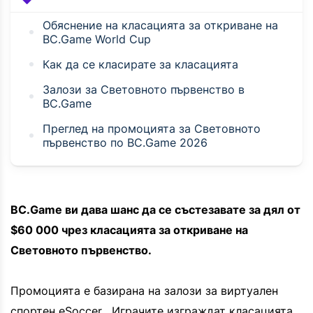
Обяснение на класацията за откриване на
BC.Game World Cup
Как да се класирате за класацията
Залози за Световното първенство в
BC.Game
Преглед на промоцията за Световното
първенство по BC.Game 2026
BC.Game ви дава шанс да се състезавате за дял от
$60 000 чрез класацията за откриване на
Световното първенство.
Промоцията е базирана на залози за виртуален
спортен eSoccer . Играчите изграждат класацията