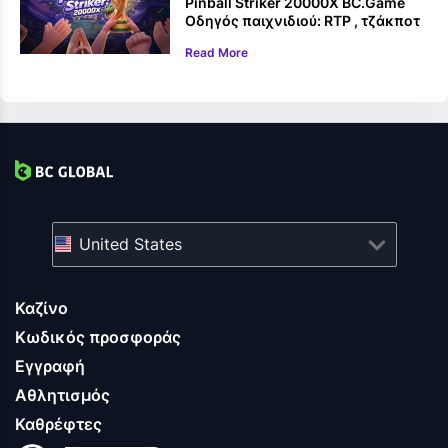
Pinball Striker 20000X BC.Game
Οδηγός παιχνιδιού: RTP , τζάκποτ
και τρόπος παιχνιδιού
Read More
United States
Καζίνο
Κωδικός προσφοράς
Εγγραφή
Αθλητισμός
Καθρέφτες