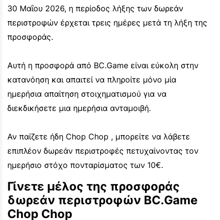
30 Μαΐου 2026, η περίοδος λήξης των δωρεάν
περιστροφών έρχεται τρεις ημέρες μετά τη λήξη της
προσφοράς.
Αυτή η προσφορά από BC.Game είναι εύκολη στην
κατανόηση και απαιτεί να πληροίτε μόνο μία
ημερήσια απαίτηση στοιχηματισμού για να
διεκδικήσετε μια ημερήσια ανταμοιβή.
Αν παίζετε ήδη Chop Chop , μπορείτε να λάβετε
επιπλέον δωρεάν περιστροφές πετυχαίνοντας τον
ημερήσιο στόχο πονταρίσματος των 10€.
Γίνετε μέλος της προσφοράς
δωρεάν περιστροφών BC.Game
Chop Chop