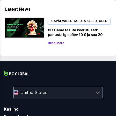
Latest News
IGAPÄEVASED TASUTA KEERUTUSED
BC.Game tasuta keerutused:
panusta iga päev 10 € ja saa 20
tasuta keerutust
Read More
United States
Kasiino