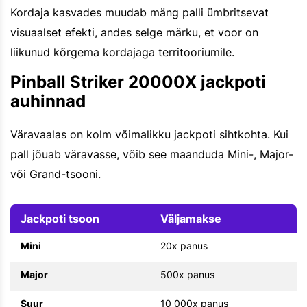
Kordaja kasvades muudab mäng palli ümbritsevat
visuaalset efekti, andes selge märku, et voor on
liikunud kõrgema kordajaga territooriumile.
Pinball Striker 20000X jackpoti
auhinnad
Väravaalas on kolm võimalikku jackpoti sihtkohta. Kui
pall jõuab väravasse, võib see maanduda Mini-, Major-
või Grand-tsooni.
Jackpoti tsoon
Väljamakse
Mini
20x panus
Major
500x panus
Suur
10 000x panus