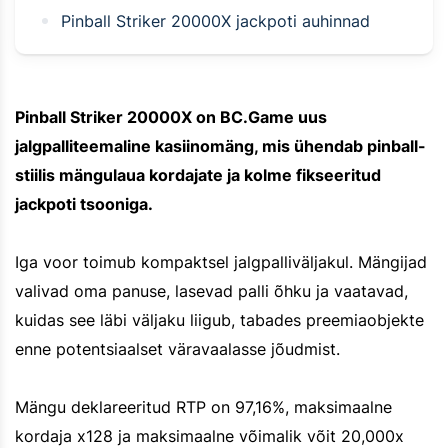
Pinball Striker 20000X jackpoti auhinnad
Pinball Striker 20000X on BC.Game uus
jalgpalliteemaline kasiinomäng, mis ühendab pinball-
stiilis mängulaua kordajate ja kolme fikseeritud
jackpoti tsooniga.
Iga voor toimub kompaktsel jalgpalliväljakul. Mängijad
valivad oma panuse, lasevad palli õhku ja vaatavad,
kuidas see läbi väljaku liigub, tabades preemiaobjekte
enne potentsiaalset väravaalasse jõudmist.
Mängu deklareeritud RTP on 97,16%, maksimaalne
kordaja x128 ja maksimaalne võimalik võit 20,000x