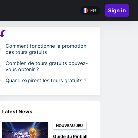
Sign in
FR
Comment fonctionne la promotion
des tours gratuits
Combien de tours gratuits pouvez-
vous obtenir ?
Quand expirent les tours gratuits ?
Latest News
NOUVEAU JEU
Guide du Pinball