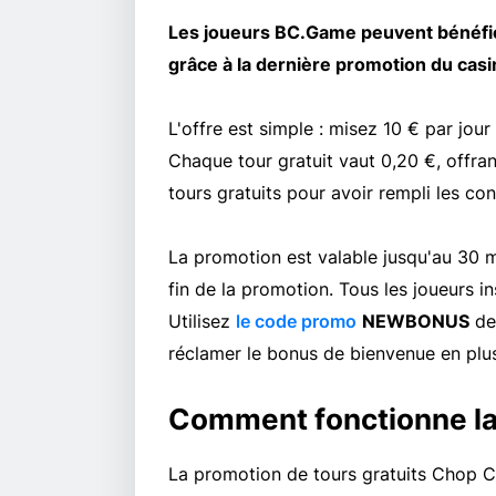
Les joueurs BC.Game peuvent bénéfic
grâce à la dernière promotion du casi
L'offre est simple : misez 10 € par jou
Chaque tour gratuit vaut 0,20 €, offra
tours gratuits pour avoir rempli les co
La promotion est valable jusqu'au 30 mai
fin de la promotion. Tous les joueurs in
Utilisez
le code promo
NEWBONUS
de
réclamer le bonus de bienvenue en plus
Comment fonctionne la 
La promotion de tours gratuits Chop C