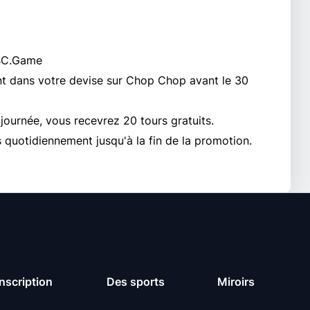
 BC.Game
nt dans votre devise sur Chop Chop avant le 30
journée, vous recevrez 20 tours gratuits.
quotidiennement jusqu'à la fin de la promotion.
Inscription
Des sports
Miroirs