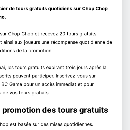
ier de tours gratuits quotidiens sur Chop Chop
no.
r sur Chop Chop et recevez 20 tours gratuits.
nt ainsi aux joueurs une récompense quotidienne de
nditions de la promotion.
, les tours gratuits expirant trois jours après la
scrits peuvent participer. Inscrivez-vous sur
 BC Game pour un accès immédiat et pour
 de vos tours gratuits.
promotion des tours gratuits
hop est basée sur des mises quotidiennes.