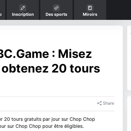
o
Inscription
Des sports
Miroirs
 BC.Game : Misez
t obtenez 20 tours
Share
 20 tours gratuits par jour sur Chop Chop
our sur Chop Chop pour être éligibles.