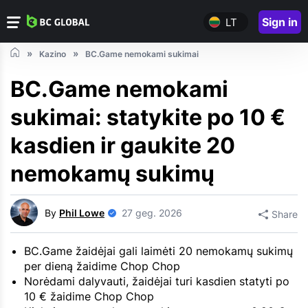
Sign in
LT
Kazino
BC.Game nemokami sukimai
BC.Game nemokami
sukimai: statykite po 10 €
kasdien ir gaukite 20
nemokamų sukimų
By
Phil Lowe
27 geg. 2026
Share
BC.Game žaidėjai gali laimėti 20 nemokamų sukimų
per dieną žaidime Chop Chop
Norėdami dalyvauti, žaidėjai turi kasdien statyti po
10 € žaidime Chop Chop