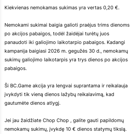
Kiekvienas nemokamas sukimas yra vertas 0,20 €.
Nemokami sukimai baigia galioti praėjus trims dienoms
po akcijos pabaigos, todėl žaidėjai turėtų juos
panaudoti iki galiojimo laikotarpio pabaigos. Kadangi
kampanija baigiasi 2026 m. gegužės 30 d., nemokamų
sukimų galiojimo laikotarpis yra trys dienos po akcijos
pabaigos.
Ši BC.Game akcija yra lengvai suprantama ir reikalauja
įvykdyti tik vieną dienos lažybų reikalavimą, kad
gautumėte dienos atlygį.
Jei jau žaidžiate Chop Chop , galite gauti papildomų
nemokamų sukimų, įvykdę 10 € dienos statymų tikslą.