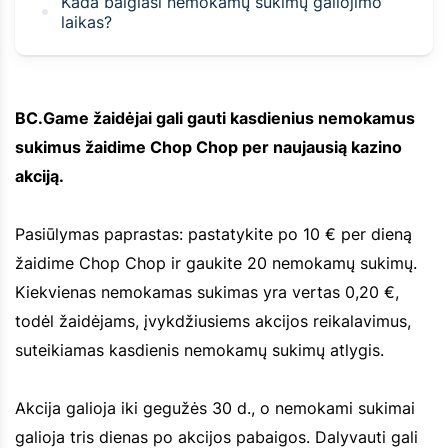
Kada baigiasi nemokamų sukimų galiojimo
laikas?
BC.Game žaidėjai gali gauti kasdienius nemokamus
sukimus žaidime Chop Chop per naujausią kazino
akciją.
Pasiūlymas paprastas: pastatykite po 10 € per dieną
žaidime Chop Chop ir gaukite 20 nemokamų sukimų.
Kiekvienas nemokamas sukimas yra vertas 0,20 €,
todėl žaidėjams, įvykdžiusiems akcijos reikalavimus,
suteikiamas kasdienis nemokamų sukimų atlygis.
Akcija galioja iki gegužės 30 d., o nemokami sukimai
galioja tris dienas po akcijos pabaigos. Dalyvauti gali