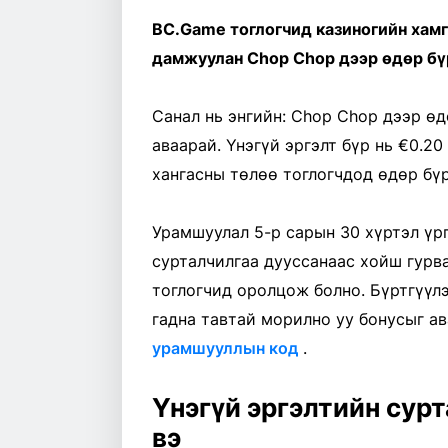
BC.Game тоглогчид казиногийн хамг
дамжуулан Chop Chop дээр өдөр бүр
Санал нь энгийн: Chop Chop дээр өд
аваарай. Үнэгүй эргэлт бүр нь €0.2
хангасны төлөө тоглогчдод өдөр бүр
Урамшуулал 5-р сарын 30 хүртэл үрг
сурталчилгаа дууссанаас хойш гурва
тоглогчид оролцож болно. Бүртгүүл
гадна тавтай морилно уу бонусыг а
урамшууллын код
.
Үнэгүй эргэлтийн сур
вэ