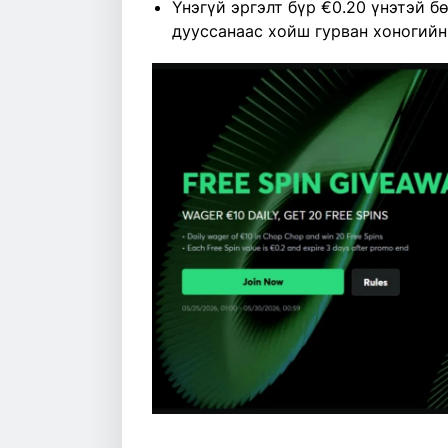
Үнэгүй эргэлт бүр €0.20 үнэтэй б
дууссанаас хойш гурван хоногийн