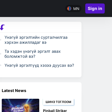
Sign in
MN
Үнэгүй эргэлтийн сурталчилгаа
хэрхэн ажилладаг вэ
Та хэдэн үнэгүй эргэлт авах
боломжтой вэ?
Үнэгүй эргэлтүүд хэзээ дуусах вэ?
Latest News
ШИНЭ ТОГЛООМ
Pinball Striker