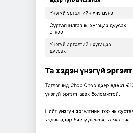
Өдөр тутмын шагнал
Үнэгүй эргэлтийн үнэ цэнэ
Сурталчилгааны хугацаа дуусах
огноо
Үнэгүй эргэлтийн хугацаа
дуусах
Та хэдэн үнэгүй эргэл
Тоглогчид Chop Chop дээр өдөрт €1
үнэгүй эргэлт авах боломжтой.
Нийт үнэгүй эргэлтийн тоо нь сурт
хэдэн өдөр биелүүлснээс хамаарна.