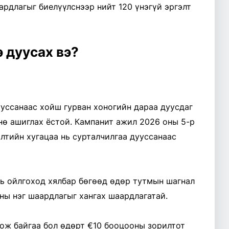
рдлагыг биелүүлснээр нийт 120 үнэгүй эргэлт
э дуусах вэ?
ууссанаас хойш гурван хоногийн дараа дуусдаг
нө ашиглах ёстой. Кампанит ажил 2026 оны 5-р
элтийн хугацаа нь сурталчилгаа дууссанаас
нь ойлгоход хялбар бөгөөд өдөр тутмын шагнал
ны нэг шаардлагыг хангах шаардлагатай.
лож байгаа бол өдөрт €10 бооцооны зорилтот