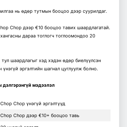
чилгаа нь өдөр тутмын бооцоо дээр суурилдаг.
hop Chop дээр €10 бооцоо тавих шаардлагатай.
хангасны дараа тоглогч тоглоомондоо 20
 тул шаардлагыг хэд хэдэн өдөр биелүүлсэн
 үнэгүй эргэлтийн шагнал цуглуулж болно.
 дэлгэрэнгүй мэдээлэл
Chop Chop үнэгүй эргэлтүүд
Chop Chop дээр €10+ бооцоо тавь