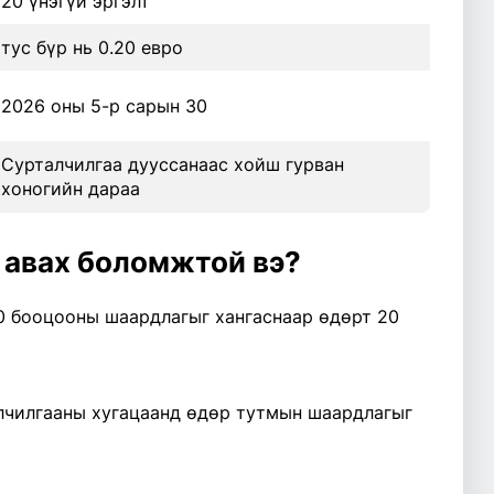
20 үнэгүй эргэлт
тус бүр нь 0.20 евро
2026 оны 5-р сарын 30
Сурталчилгаа дууссанаас хойш гурван
хоногийн дараа
т авах боломжтой вэ?
0 бооцооны шаардлагыг хангаснаар өдөрт 20
алчилгааны хугацаанд өдөр тутмын шаардлагыг