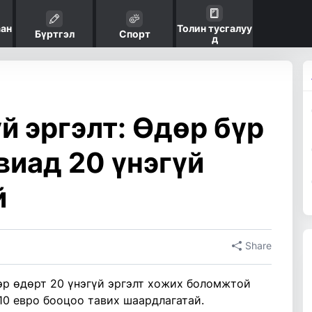
аан
Толин тусгалуу
Бүртгэл
Спорт
д
й эргэлт: Өдөр бүр
виад 20 үнэгүй
й
Share
эр өдөрт 20 үнэгүй эргэлт хожих боломжтой
10 евро бооцоо тавих шаардлагатай.