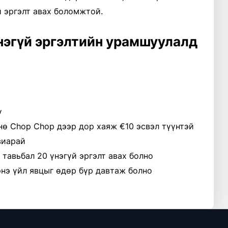
й эргэлт авах боломжтой.
нэгүй эргэлтийн урамшуулалд
ү
нө Chop Chop дээр дор хаяж €10 эсвэл түүнтэй
виарай
 тавьбал 20 үнэгүй эргэлт авах болно
энэ үйл явцыг өдөр бүр давтаж болно