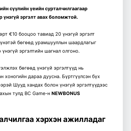
ийн сүүлийн үеийн сурталчилгаагаар
 үнэгүй эргэлт авах боломжтой.
өрт €10 бооцоо тавиад 20 үнэгүй эргэлт
0 үнэтэй бөгөөд урамшууллын шаардлагыг
 үнэгүй эргэлтийн шагнал олгоно.
элжлэх бөгөөд үнэгүй эргэлтүүд нь
н хоногийн дараа дуусна. Бүртгүүлсэн бүх
ээрэй Шууд хандах болон үнэгүй эргэлтүүдээс
вахын тулд BC Game-н
NEWBONUS
талчилгаа хэрхэн ажилладаг