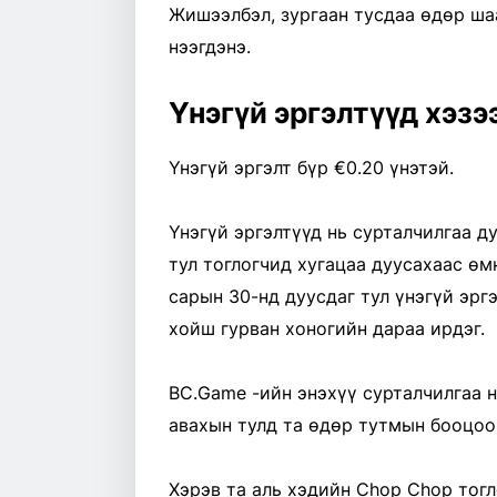
Жишээлбэл, зургаан тусдаа өдөр шаа
нээгдэнэ.
Үнэгүй эргэлтүүд хэзэ
Үнэгүй эргэлт бүр €0.20 үнэтэй.
Үнэгүй эргэлтүүд нь сурталчилгаа д
тул тоглогчид хугацаа дуусахаас өм
сарын 30-нд дуусдаг тул үнэгүй эрг
хойш гурван хоногийн дараа ирдэг.
BC.Game -ийн энэхүү сурталчилгаа 
авахын тулд та өдөр тутмын бооцоо
Хэрэв та аль хэдийн Chop Chop тог