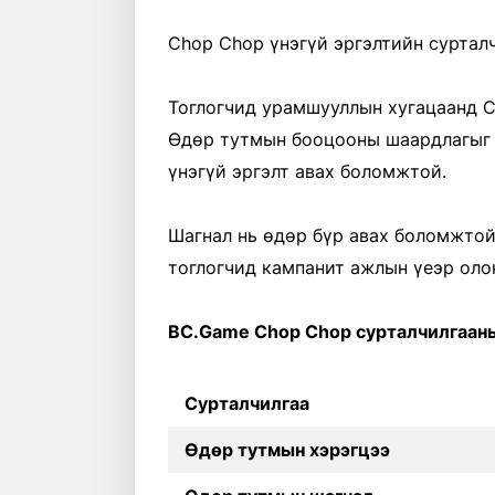
Chop Chop үнэгүй эргэлтийн суртал
Тоглогчид урамшууллын хугацаанд C
Өдөр тутмын бооцооны шаардлагыг 
үнэгүй эргэлт авах боломжтой.
Шагнал нь өдөр бүр авах боломжтой
тоглогчид кампанит ажлын үеэр олон
BC.Game Chop Chop сурталчилгааны
Сурталчилгаа
Өдөр тутмын хэрэгцээ