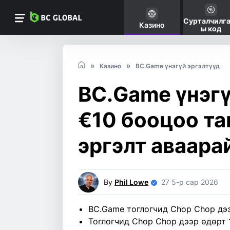
Сурталчилг
Казино
ы код
Казино
BC.Game үнэгүй эргэлтүүд
BC.Game үнэгү
€10 бооцоо та
эргэлт аваара
By
Phil Lowe
27 5-р сар 2026
BC.Game тоглогчид Chop Chop дэ
Тоглогчид Chop Chop дээр өдөрт 