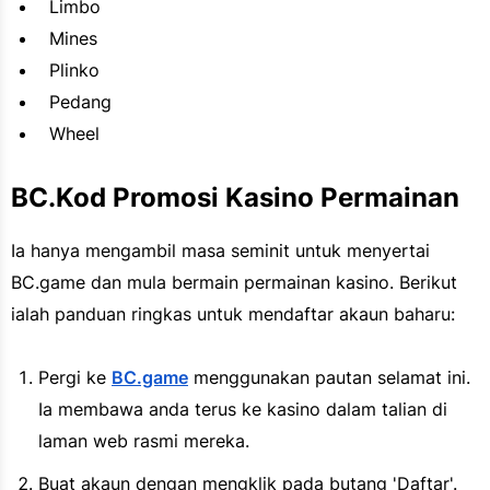
Limbo
Mines
Plinko
Pedang
Wheel
BC.Kod Promosi Kasino Permainan
Ia hanya mengambil masa seminit untuk menyertai
BC.game dan mula bermain permainan kasino. Berikut
ialah panduan ringkas untuk mendaftar akaun baharu:
Pergi ke
BC.game
menggunakan pautan selamat ini.
Ia membawa anda terus ke kasino dalam talian di
laman web rasmi mereka.
Buat akaun dengan mengklik pada butang 'Daftar'.