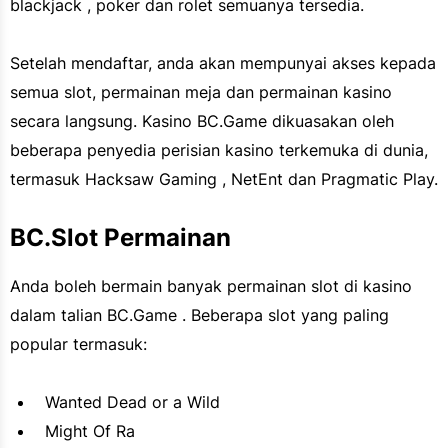
blackjack , poker dan rolet semuanya tersedia.
Setelah mendaftar, anda akan mempunyai akses kepada
semua slot, permainan meja dan permainan kasino
secara langsung. Kasino BC.Game dikuasakan oleh
beberapa penyedia perisian kasino terkemuka di dunia,
termasuk Hacksaw Gaming , NetEnt dan Pragmatic Play.
BC.Slot Permainan
Anda boleh bermain banyak permainan slot di kasino
dalam talian BC.Game . Beberapa slot yang paling
popular termasuk:
Wanted Dead or a Wild
Might Of Ra