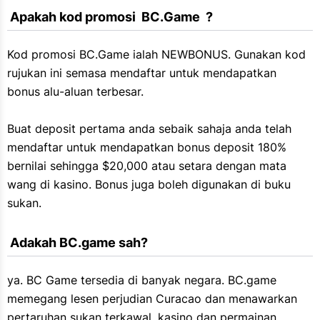
 Apakah kod promosi  BC.Game  ?
Kod promosi BC.Game ialah NEWBONUS. Gunakan kod
rujukan ini semasa mendaftar untuk mendapatkan
bonus alu-aluan terbesar.
Buat deposit pertama anda sebaik sahaja anda telah
mendaftar untuk mendapatkan bonus deposit 180%
bernilai sehingga $20,000 atau setara dengan mata
wang di kasino. Bonus juga boleh digunakan di buku
sukan.
 Adakah BC.game sah?
ya. BC Game tersedia di banyak negara. BC.game
memegang lesen perjudian Curacao dan menawarkan
pertaruhan sukan terkawal, kasino dan permainan