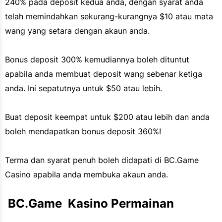
240% pada deposit kedua anda, dengan syarat anda
telah memindahkan sekurang-kurangnya $10 atau mata
wang yang setara dengan akaun anda.
Bonus deposit 300% kemudiannya boleh dituntut
apabila anda membuat deposit wang sebenar ketiga
anda. Ini sepatutnya untuk $50 atau lebih.
Buat deposit keempat untuk $200 atau lebih dan anda
boleh mendapatkan bonus deposit 360%!
Terma dan syarat penuh boleh didapati di BC.Game
Casino apabila anda membuka akaun anda.
 BC.Game  Kasino Permainan