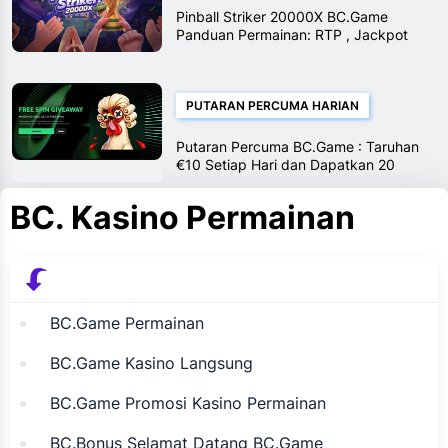
Pinball Striker 20000X BC.Game
Panduan Permainan: RTP , Jackpot
dan Permainan
PUTARAN PERCUMA HARIAN
Putaran Percuma BC.Game : Taruhan
€10 Setiap Hari dan Dapatkan 20
Putaran Percuma
BC. Kasino Permainan
BC.Game Permainan
BC.Game Kasino Langsung
BC.Game Promosi Kasino Permainan
BC.Bonus Selamat Datang BC.Game