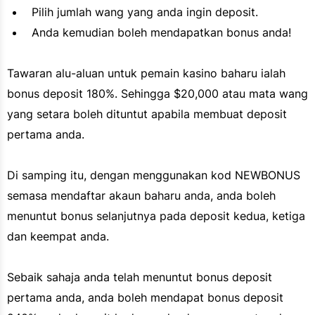
Pilih jumlah wang yang anda ingin deposit.
Anda kemudian boleh mendapatkan bonus anda!
Tawaran alu-aluan untuk pemain kasino baharu ialah
bonus deposit 180%. Sehingga $20,000 atau mata wang
yang setara boleh dituntut apabila membuat deposit
pertama anda.
Di samping itu, dengan menggunakan kod NEWBONUS
semasa mendaftar akaun baharu anda, anda boleh
menuntut bonus selanjutnya pada deposit kedua, ketiga
dan keempat anda.
Sebaik sahaja anda telah menuntut bonus deposit
pertama anda, anda boleh mendapat bonus deposit