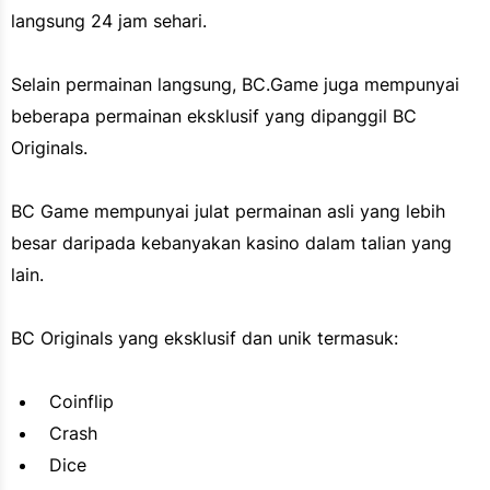
langsung 24 jam sehari.
Selain permainan langsung, BC.Game juga mempunyai
beberapa permainan eksklusif yang dipanggil BC
Originals.
BC Game mempunyai julat permainan asli yang lebih
besar daripada kebanyakan kasino dalam talian yang
lain.
BC Originals yang eksklusif dan unik termasuk:
Coinflip
Crash
Dice