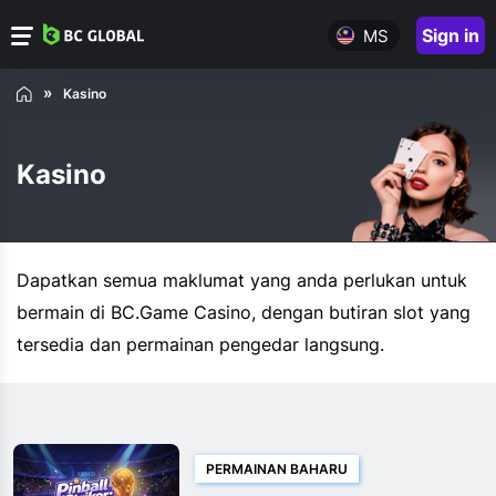
Sign in
MS
Kasino
Kasino
Dapatkan semua maklumat yang anda perlukan untuk
bermain di BC.Game Casino, dengan butiran slot yang
tersedia dan permainan pengedar langsung.
PERMAINAN BAHARU