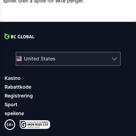
spillet uten å spille for ekte penger.
United States
Kasino
Rabattkode
Registrering
Sport
speilene