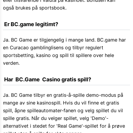
eller tilsvarende i valuta på kasinoet. Bonusen kan
også brukes på sportsbook.
 Er BC.game legitimt?
Ja. BC Game er tilgjengelig i mange land. BC.game har
en Curacao gamblinglisens og tilbyr regulert
sportsbetting, kasino og spill til spillere over hele
verden.
 Har  BC.Game  Casino gratis spill?
Ja. BC Game tilbyr en gratis-å-spille demo-modus på
mange av sine kasinospill. Hvis du vil finne et gratis
spill, åpne spilleautomater-fanen og velg spillet du vil
spille gratis. Når du velger spillet, velg 'Demo'-
alternativet i stedet for 'Real Game'-spillet for å prøve