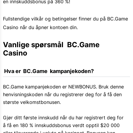
en innskuddsbonus på 360 %!
Fullstendige vilkår og betingelser finner du på BC.Game
Casino når du åpner kontoen din.
Vanlige spørsmål  BC.Game  
Casino
 Hva er  BC.Game  kampanjekoden?
BC.Game kampanjekoden er NEWBONUS. Bruk denne
henvisningskoden når du registrerer deg for å få den
største velkomstbonusen.
Gjør ditt første innskudd når du har registrert deg for
å få en 180 % innskuddsbonus verdt opptil $20 000