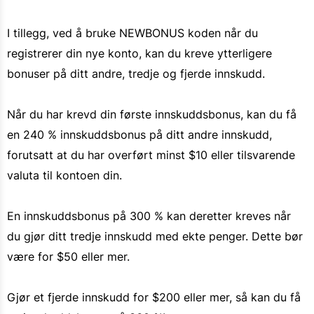
I tillegg, ved å bruke NEWBONUS koden når du
registrerer din nye konto, kan du kreve ytterligere
bonuser på ditt andre, tredje og fjerde innskudd.
Når du har krevd din første innskuddsbonus, kan du få
en 240 % innskuddsbonus på ditt andre innskudd,
forutsatt at du har overført minst $10 eller tilsvarende
valuta til kontoen din.
En innskuddsbonus på 300 % kan deretter kreves når
du gjør ditt tredje innskudd med ekte penger. Dette bør
være for $50 eller mer.
Gjør et fjerde innskudd for $200 eller mer, så kan du få