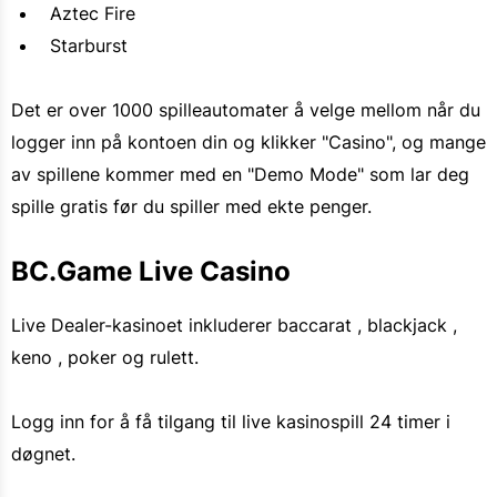
Aztec Fire
Starburst
Det er over 1000 spilleautomater å velge mellom når du
logger inn på kontoen din og klikker "Casino", og mange
av spillene kommer med en "Demo Mode" som lar deg
spille gratis før du spiller med ekte penger.
BC.Game Live Casino
Live Dealer-kasinoet inkluderer baccarat , blackjack ,
keno , poker og rulett.
Logg inn for å få tilgang til live kasinospill 24 timer i
døgnet.