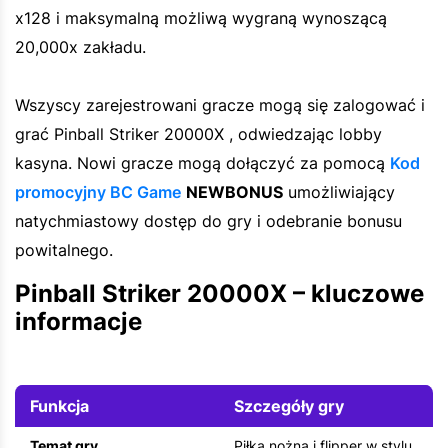
x128 i maksymalną możliwą wygraną wynoszącą
20,000x zakładu.
Wszyscy zarejestrowani gracze mogą się zalogować i
grać Pinball Striker 20000X , odwiedzając lobby
kasyna. Nowi gracze mogą dołączyć za pomocą
Kod
promocyjny BC Game
NEWBONUS
umożliwiający
natychmiastowy dostęp do gry i odebranie bonusu
powitalnego.
Pinball Striker 20000X – kluczowe
informacje
Funkcja
Szczegóły gry
Temat gry
Piłka nożna i flipper w stylu