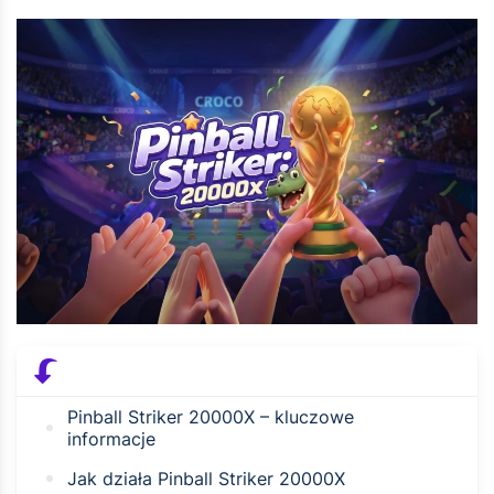
Pinball Striker 20000X – kluczowe
informacje
Jak działa Pinball Striker 20000X