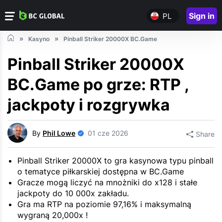
Sign in
PL
Kasyno
Pinball Striker 20000X BC.Game
Pinball Striker 20000X
BC.Game po grze: RTP ,
jackpoty i rozgrywka
By
Phil Lowe
01 cze 2026
Share
Pinball Striker 20000X to gra kasynowa typu pinball
o tematyce piłkarskiej dostępna w BC.Game
Gracze mogą liczyć na mnożniki do x128 i stałe
jackpoty do 10 000x zakładu.
Gra ma RTP na poziomie 97,16% i maksymalną
wygraną 20,000x !