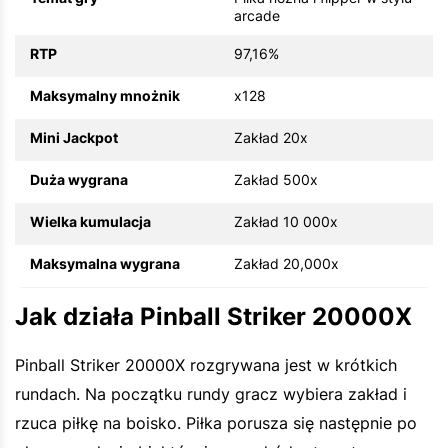
arcade
RTP
97,16%
Maksymalny mnożnik
x128
Mini Jackpot
Zakład 20x
Duża wygrana
Zakład 500x
Wielka kumulacja
Zakład 10 000x
Maksymalna wygrana
Zakład 20,000x
Jak działa Pinball Striker 20000X
Pinball Striker 20000X rozgrywana jest w krótkich
rundach. Na początku rundy gracz wybiera zakład i
rzuca piłkę na boisko. Piłka porusza się następnie po