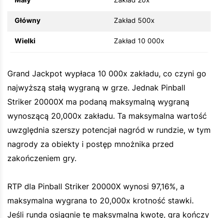
Główny
Zakład 500x
Wielki
Zakład 10 000x
Grand Jackpot wypłaca 10 000x zakładu, co czyni go
najwyższą stałą wygraną w grze. Jednak Pinball
Striker 20000X ma podaną maksymalną wygraną
wynoszącą 20,000x zakładu. Ta maksymalna wartość
uwzględnia szerszy potencjał nagród w rundzie, w tym
nagrody za obiekty i postęp mnożnika przed
zakończeniem gry.
RTP dla Pinball Striker 20000X wynosi 97,16%, a
maksymalna wygrana to 20,000x krotność stawki.
Jeśli runda osiągnie tę maksymalną kwotę, gra kończy