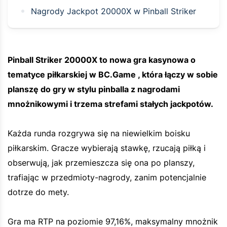
Nagrody Jackpot 20000X w Pinball Striker
Pinball Striker 20000X to nowa gra kasynowa o
tematyce piłkarskiej w BC.Game , która łączy w sobie
planszę do gry w stylu pinballa z nagrodami
mnożnikowymi i trzema strefami stałych jackpotów.
Każda runda rozgrywa się na niewielkim boisku
piłkarskim. Gracze wybierają stawkę, rzucają piłką i
obserwują, jak przemieszcza się ona po planszy,
trafiając w przedmioty-nagrody, zanim potencjalnie
dotrze do mety.
Gra ma RTP na poziomie 97,16%, maksymalny mnożnik