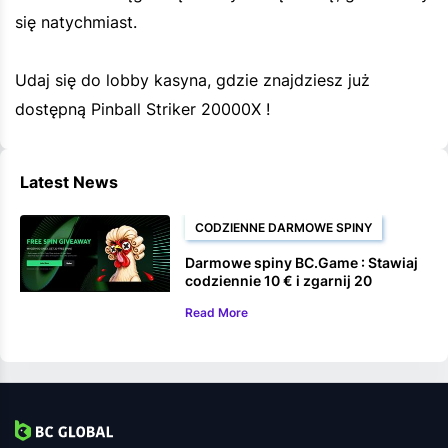
się natychmiast.
Udaj się do lobby kasyna, gdzie znajdziesz już
dostępną Pinball Striker 20000X !
Latest News
CODZIENNE DARMOWE SPINY
Darmowe spiny BC.Game : Stawiaj
codziennie 10 € i zgarnij 20
darmowych spinów
Read More