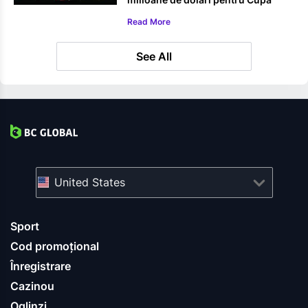
Mondială din 2026
Read More
See All
United States
Sport
Cod promoțional
Înregistrare
Cazinou
Oglinzi