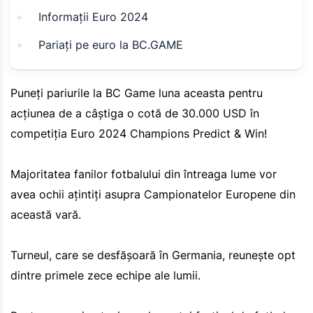
Informații Euro 2024
Pariați pe euro la BC.GAME
Puneți pariurile la BC Game luna aceasta pentru
acțiunea de a câștiga o cotă de 30.000 USD în
competiția Euro 2024 Champions Predict & Win!
Majoritatea fanilor fotbalului din întreaga lume vor
avea ochii ațintiți asupra Campionatelor Europene din
această vară.
Turneul, care se desfășoară în Germania, reunește opt
dintre primele zece echipe ale lumii.