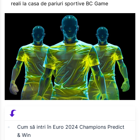
reali la casa de pariuri sportive BC Game
Cum să intri în Euro 2024 Champions Predict
& Win