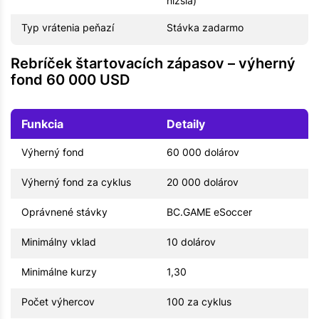
nižšia)
Typ vrátenia peňazí
Stávka zadarmo
Rebríček štartovacích zápasov – výherný
fond 60 000 USD
Funkcia
Detaily
Výherný fond
60 000 dolárov
Výherný fond za cyklus
20 000 dolárov
Oprávnené stávky
BC.GAME eSoccer
Minimálny vklad
10 dolárov
Minimálne kurzy
1,30
Počet výhercov
100 za cyklus