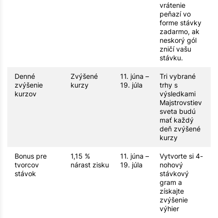
vrátenie
peňazí vo
forme stávky
zadarmo, ak
neskorý gól
zničí vašu
stávku.
Denné
Zvýšené
11. júna –
Tri vybrané
zvýšenie
kurzy
19. júla
trhy s
kurzov
výsledkami
Majstrovstiev
sveta budú
mať každý
deň zvýšené
kurzy
Bonus pre
1,15 %
11. júna –
Vytvorte si 4-
tvorcov
nárast zisku
19. júla
nohový
stávok
stávkový
gram a
získajte
zvýšenie
výhier