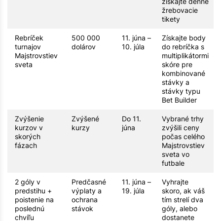
získajte denné
žrebovacie
tikety
Rebríček
500 000
11. júna –
Získajte body
turnajov
dolárov
10. júla
do rebríčka s
Majstrovstiev
multiplikátormi
sveta
skóre pre
kombinované
stávky a
stávky typu
Bet Builder
Zvýšenie
Zvýšené
Do 11.
Vybrané trhy
kurzov v
kurzy
júna
zvýšili ceny
skorých
počas celého
fázach
Majstrovstiev
sveta vo
futbale
2 góly v
Predčasné
11. júna –
Vyhrajte
predstihu +
výplaty a
19. júla
skoro, ak váš
poistenie na
ochrana
tím strelí dva
poslednú
stávok
góly, alebo
chvíľu
dostanete