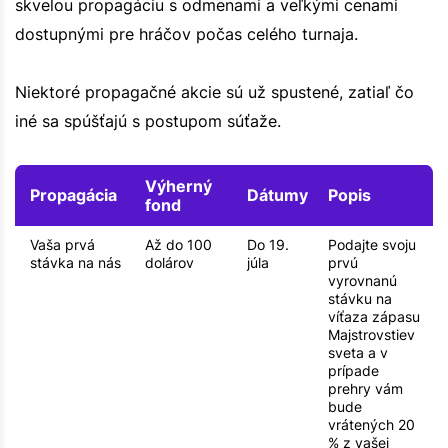
skvelou propagáciu s odmenami a veľkými cenami
dostupnými pre hráčov počas celého turnaja.
Niektoré propagačné akcie sú už spustené, zatiaľ čo
iné sa spúšťajú s postupom súťaže.
Výherný
Propagácia
Dátumy
Popis
fond
Vaša prvá
Až do 100
Do 19.
Podajte svoju
stávka na nás
dolárov
júla
prvú
vyrovnanú
stávku na
víťaza zápasu
Majstrovstiev
sveta a v
prípade
prehry vám
bude
vrátených 20
% z vašej