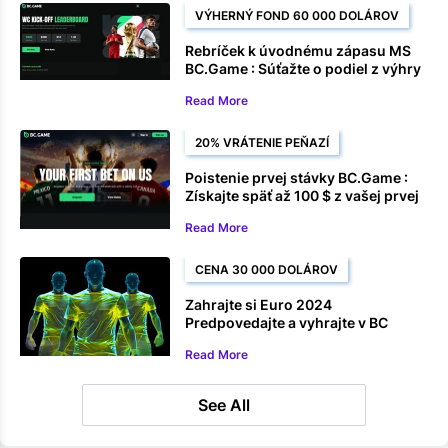
VÝHERNÝ FOND 60 000 DOLÁROV
Rebríček k úvodnému zápasu MS
BC.Game : Súťažte o podiel z výhry
vo výške 60 000 $ na stávkach na
Read More
eSoccer
20% VRÁTENIE PEŇAZÍ
Poistenie prvej stávky BC.Game :
Získajte späť až 100 $ z vašej prvej
stávky na Majstrovstvá sveta
Read More
CENA 30 000 DOLÁROV
Zahrajte si Euro 2024
Predpovedajte a vyhrajte v BC
Game
Read More
See All