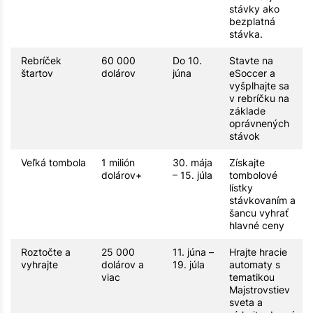
stávky ako
bezplatná
stávka.
Rebríček
60 000
Do 10.
Stavte na
štartov
dolárov
júna
eSoccer a
vyšplhajte sa
v rebríčku na
základe
oprávnených
stávok
Veľká tombola
1 milión
30. mája
Získajte
dolárov+
– 15. júla
tombolové
lístky
stávkovaním a
šancu vyhrať
hlavné ceny
Roztočte a
25 000
11. júna –
Hrajte hracie
vyhrajte
dolárov a
19. júla
automaty s
viac
tematikou
Majstrovstiev
sveta a