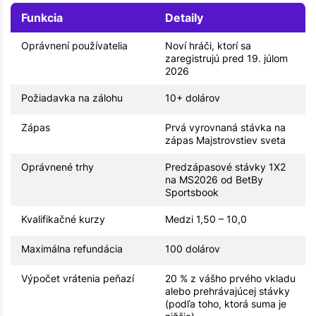
Funkcia
Detaily
Oprávnení používatelia
Noví hráči, ktorí sa
zaregistrujú pred 19. júlom
2026
Požiadavka na zálohu
10+ dolárov
Zápas
Prvá vyrovnaná stávka na
zápas Majstrovstiev sveta
Oprávnené trhy
Predzápasové stávky 1X2
na MS2026 od BetBy
Sportsbook
Kvalifikačné kurzy
Medzi 1,50 – 10,0
Maximálna refundácia
100 dolárov
Výpočet vrátenia peňazí
20 % z vášho prvého vkladu
alebo prehrávajúcej stávky
(podľa toho, ktorá suma je