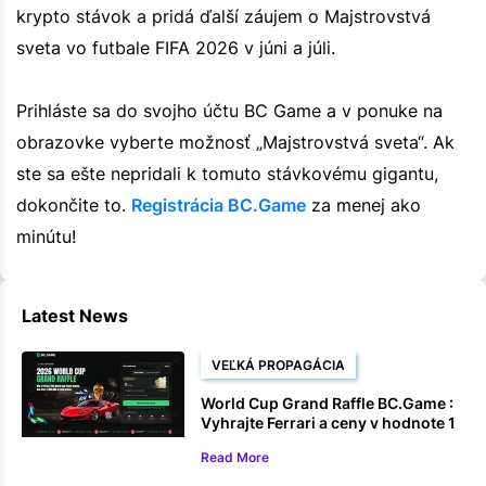
krypto stávok a pridá ďalší záujem o Majstrovstvá
sveta vo futbale FIFA 2026 v júni a júli.
Prihláste sa do svojho účtu BC Game a v ponuke na
obrazovke vyberte možnosť „Majstrovstvá sveta“. Ak
ste sa ešte nepridali k tomuto stávkovému gigantu,
dokončite to.
Registrácia BC.Game
za menej ako
minútu!
Latest News
VEĽKÁ PROPAGÁCIA
World Cup Grand Raffle BC.Game :
Vyhrajte Ferrari a ceny v hodnote 1
000 000 dolárov
Read More