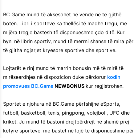
BC Game mund të aksesohet në vende në të gjithë
botën. Libri i sporteve ka thellësi të madhe tregu, me
mijëra tregje bastesh të disponueshme çdo ditë. Kur
hyni në librin sportiv, mund të merrni shanse të mira për
të gjitha ngjarjet kryesore sportive dhe sportive.
Lojtarët e rinj mund të marrin bonusin më të mirë të
mirëseardhjes në dispozicion duke përdorur
kodin
promovues BC.Game
NEWBONUS
kur regjistrohen.
Sportet e njohura në BC.Game përfshijnë eSports,
futboll, basketboll, tenis, pingpong, volejboll, UFC dhe
kriket. Ju mund të bastoni drejtpërdrejt në shumë prej
këtyre sporteve, me bastet në lojë të disponueshme për