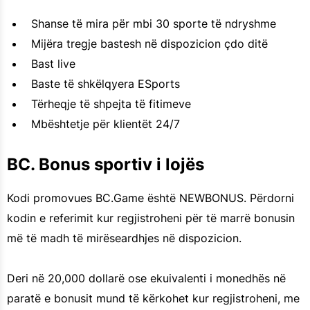
Shanse të mira për mbi 30 sporte të ndryshme
Mijëra tregje bastesh në dispozicion çdo ditë
Bast live
Baste të shkëlqyera ESports
Tërheqje të shpejta të fitimeve
Mbështetje për klientët 24/7
BC. Bonus sportiv i lojës
Kodi promovues BC.Game është NEWBONUS. Përdorni
kodin e referimit kur regjistroheni për të marrë bonusin
më të madh të mirëseardhjes në dispozicion.
Deri në 20,000 dollarë ose ekuivalenti i monedhës në
paratë e bonusit mund të kërkohet kur regjistroheni, me