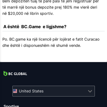
Bëni depozitën tuaj të parë pasi të jeni regjistruar për
të marrë një bonus depozite prej 180% me vlerë deri
në $20,000 në librin sportiv.
 A është  BC.Game  e ligjshme?
Po. BC.game ka një licencë për lojërat e fatit Curacao
dhe është i disponueshëm në shumë vende.
United States
Sportive