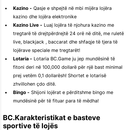
Kazino -
Qasje e shpejtë në mbi mijëra lojëra
kazino dhe lojëra elektronike
Kazino Live -
Luaj lojëra të njohura kazino me
tregtarë të drejtpërdrejtë 24 orë në ditë, me ruletë
live, blackjack , baccarat dhe shfaqje të tjera të
lojërave speciale me tregtarët!
Lotaria -
Lotaria BC.Game ju jep mundësinë të
fitoni deri në 100,000 dollarë për një bast minimal
prej vetëm 0,1 dollarësh! Shortet e lotarisë
zhvillohen çdo ditë.
Bingo -
Shijoni lojërat e përditshme bingo me
mundësinë për të fituar para të mëdha!
BC.Karakteristikat e basteve
sportive të lojës