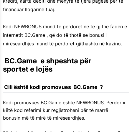
krediti, karta debiti dhe mënyra të tjera pagese për të
financuar llogarinë tuaj.
Kodi NEWBONUS mund të përdoret në të gjithë faqen e
internetit BC.Game , që do të thotë se bonusi i
mirëseardhjes mund të përdoret gjithashtu në kazino.
 BC.Game  e shpeshta për 
sportet e lojës
 Cili është kodi promovues  BC.Game  ?
Kodi promovues BC.Game është NEWBONUS. Përdorni
këtë kod referimi kur regjistroheni për të marrë
bonusin më të mirë të mirëseardhjes.