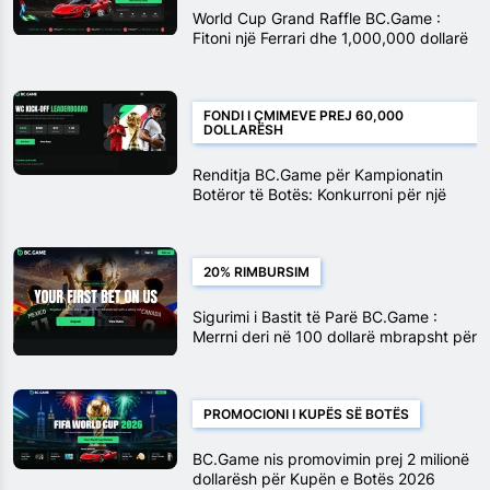
World Cup Grand Raffle BC.Game :
Fitoni një Ferrari dhe 1,000,000 dollarë
në çmime
FONDI I ÇMIMEVE PREJ 60,000
DOLLARËSH
Renditja BC.Game për Kampionatin
Botëror të Botës: Konkurroni për një
pjesë prej $60,000 në bastet eSoccer
20% RIMBURSIM
Sigurimi i Bastit të Parë BC.Game :
Merrni deri në 100 dollarë mbrapsht për
bastin tuaj të parë në Kupën e Botës
PROMOCIONI I KUPËS SË BOTËS
BC.Game nis promovimin prej 2 milionë
dollarësh për Kupën e Botës 2026