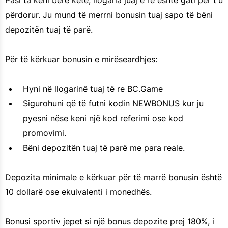
Pasi ta keni bërë këtë, llogaria juaj e re është gati për t'u
përdorur. Ju mund të merrni bonusin tuaj sapo të bëni
depozitën tuaj të parë.
Për të kërkuar bonusin e mirëseardhjes:
Hyni në llogarinë tuaj të re BC.Game
Sigurohuni që të futni kodin NEWBONUS kur ju
pyesni nëse keni një kod referimi ose kod
promovimi.
Bëni depozitën tuaj të parë me para reale.
Depozita minimale e kërkuar për të marrë bonusin është
10 dollarë ose ekuivalenti i monedhës.
Bonusi sportiv jepet si një bonus depozite prej 180%, i