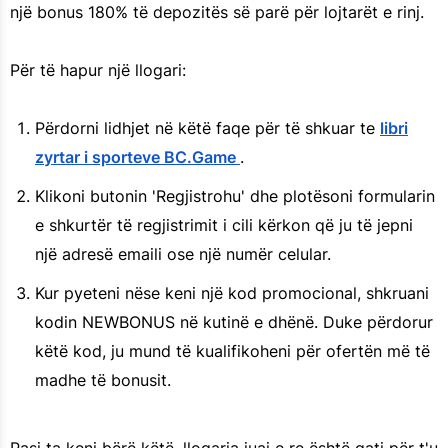
një bonus 180% të depozitës së parë për lojtarët e rinj.
Për të hapur një llogari:
Përdorni lidhjet në këtë faqe për të shkuar te
libri
zyrtar i sporteve BC.Game
.
Klikoni butonin 'Regjistrohu' dhe plotësoni formularin
e shkurtër të regjistrimit i cili kërkon që ju të jepni
një adresë emaili ose një numër celular.
Kur pyeteni nëse keni një kod promocional, shkruani
kodin NEWBONUS në kutinë e dhënë. Duke përdorur
këtë kod, ju mund të kualifikoheni për ofertën më të
madhe të bonusit.