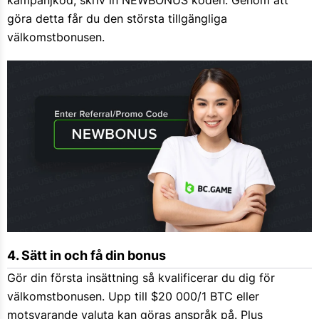
göra detta får du den största tillgängliga
välkomstbonusen.
Sätt in och få din bonus
Gör din första insättning så kvalificerar du dig för
välkomstbonusen. Upp till $20 000/1 BTC eller
motsvarande valuta kan göras anspråk på. Plus