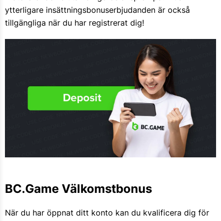
ytterligare insättningsbonuserbjudanden är också
tillgängliga när du har registrerat dig!
BC.Game Välkomstbonus
När du har öppnat ditt konto kan du kvalificera dig för