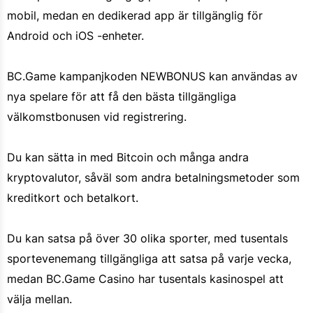
mobil, medan en dedikerad app är tillgänglig för
Android och iOS -enheter.
BC.Game kampanjkoden NEWBONUS kan användas av
nya spelare för att få den bästa tillgängliga
välkomstbonusen vid registrering.
Du kan sätta in med Bitcoin och många andra
kryptovalutor, såväl som andra betalningsmetoder som
kreditkort och betalkort.
Du kan satsa på över 30 olika sporter, med tusentals
sportevenemang tillgängliga att satsa på varje vecka,
medan BC.Game Casino har tusentals kasinospel att
välja mellan.