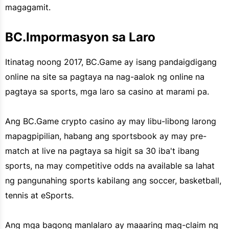
magagamit.
BC.Impormasyon sa Laro
Itinatag noong 2017, BC.Game ay isang pandaigdigang
online na site sa pagtaya na nag-aalok ng online na
pagtaya sa sports, mga laro sa casino at marami pa.
Ang BC.Game crypto casino ay may libu-libong larong
mapagpipilian, habang ang sportsbook ay may pre-
match at live na pagtaya sa higit sa 30 iba't ibang
sports, na may competitive odds na available sa lahat
ng pangunahing sports kabilang ang soccer, basketball,
tennis at eSports.
Ang mga bagong manlalaro ay maaaring mag-claim ng