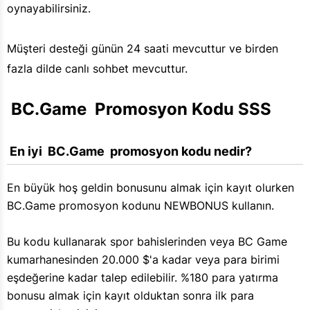
oynayabilirsiniz.
Müşteri desteği günün 24 saati mevcuttur ve birden
fazla dilde canlı sohbet mevcuttur.
 BC.Game  Promosyon Kodu SSS
 En iyi  BC.Game  promosyon kodu nedir?
En büyük hoş geldin bonusunu almak için kayıt olurken
BC.Game promosyon kodunu NEWBONUS kullanın.
Bu kodu kullanarak spor bahislerinden veya BC Game
kumarhanesinden 20.000 $'a kadar veya para birimi
eşdeğerine kadar talep edilebilir. %180 para yatırma
bonusu almak için kayıt olduktan sonra ilk para