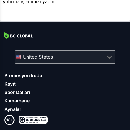
yatırma işleminizi yapın.
United States
Promosyon kodu
Kayıt
Spor Dalları
Kumarhane
Aynalar