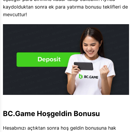
kaydolduktan sonra ek para yatırma bonusu teklifleri de
mevcuttur!
BC.Game Hoşgeldin Bonusu
Hesabınızı açtıktan sonra hoş geldin bonusuna hak