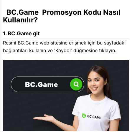
  BC.Game  Promosyon Kodu Nasıl 
Kullanılır?
BC.Game git
Resmi BC.Game web sitesine erişmek için bu sayfadaki
bağlantıları kullanın ve 'Kaydol' düğmesine tıklayın.