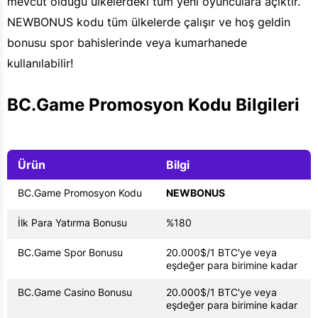
mevcut olduğu ülkelerdeki tüm yeni oyunculara açıktır.
NEWBONUS kodu tüm ülkelerde çalışır ve hoş geldin
bonusu spor bahislerinde veya kumarhanede
kullanılabilir!
BC.Game Promosyon Kodu Bilgileri
Ürün
Bilgi
BC.Game Promosyon Kodu
NEWBONUS
İlk Para Yatırma Bonusu
%180
BC.Game Spor Bonusu
20.000$/1 BTC'ye veya
eşdeğer para birimine kadar
BC.Game Casino Bonusu
20.000$/1 BTC'ye veya
eşdeğer para birimine kadar