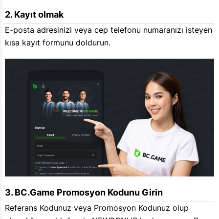
Kayıt olmak
E-posta adresinizi veya cep telefonu numaranızı isteyen
kısa kayıt formunu doldurun.
BC.Game Promosyon Kodunu Girin
Referans Kodunuz veya Promosyon Kodunuz olup