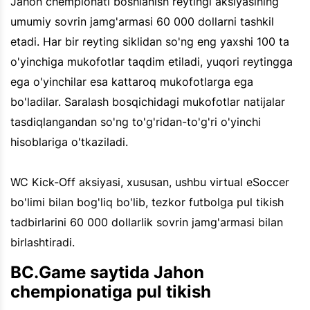
Jahon chempionati boshlanish reytingi aksiyasining
umumiy sovrin jamg'armasi 60 000 dollarni tashkil
etadi. Har bir reyting siklidan so'ng eng yaxshi 100 ta
o'yinchiga mukofotlar taqdim etiladi, yuqori reytingga
ega o'yinchilar esa kattaroq mukofotlarga ega
bo'ladilar. Saralash bosqichidagi mukofotlar natijalar
tasdiqlangandan so'ng to'g'ridan-to'g'ri o'yinchi
hisoblariga o'tkaziladi.
WC Kick-Off aksiyasi, xususan, ushbu virtual eSoccer
bo'limi bilan bog'liq bo'lib, tezkor futbolga pul tikish
tadbirlarini 60 000 dollarlik sovrin jamg'armasi bilan
birlashtiradi.
BC.Game saytida Jahon
chempionatiga pul tikish