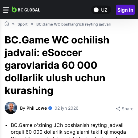
Sign in
UZ
Sport
BC.Game WC boshlang'ich reyting jadvali
BC.Game WC ochilish
jadvali: eSoccer
garovlarida 60 000
dollarlik ulush uchun
kurashing
By
Phil Lowe
02 iyn 2026
Share
BC.Game o'zining JCh boshlanish reyting jadvali
orqali 60 000 dollarlik sovg'alarni taklif qilmoqda