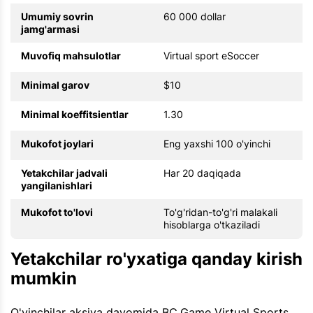
Umumiy sovrin
60 000 dollar
jamg'armasi
Muvofiq mahsulotlar
Virtual sport eSoccer
Minimal garov
$10
Minimal koeffitsientlar
1.30
Mukofot joylari
Eng yaxshi 100 o'yinchi
Yetakchilar jadvali
Har 20 daqiqada
yangilanishlari
Mukofot to'lovi
To'g'ridan-to'g'ri malakali
hisoblarga o'tkaziladi
Yetakchilar ro'yxatiga qanday kirish
mumkin
O'yinchilar aksiya davomida BC.Game Virtual Sports