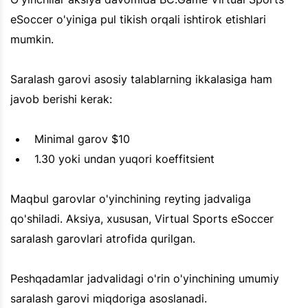
eSoccer o'yiniga pul tikish orqali ishtirok etishlari
mumkin.
Saralash garovi asosiy talablarning ikkalasiga ham
javob berishi kerak:
Minimal garov $10
1.30 yoki undan yuqori koeffitsient
Maqbul garovlar o'yinchining reyting jadvaliga
qo'shiladi. Aksiya, xususan, Virtual Sports eSoccer
saralash garovlari atrofida qurilgan.
Peshqadamlar jadvalidagi o'rin o'yinchining umumiy
saralash garovi miqdoriga asoslanadi.