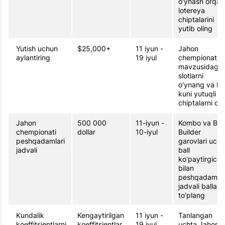
o'ynash orqali
lotereya
chiptalarini
yutib oling
Yutish uchun
$25,000+
11 iyun -
Jahon
aylantiring
19 iyul
chempionati
mavzusidagi
slotlarni
o'ynang va ha
kuni yutuqli
chiptalarni oli
Jahon
500 000
11-iyun -
Kombo va Bet
chempionati
dollar
10-iyul
Builder
peshqadamlari
garovlari uch
jadvali
ball
ko'paytirgichla
bilan
peshqadamla
jadvali ballarin
to'plang
Kundalik
Kengaytirilgan
11 iyun -
Tanlangan
koeffitsientlarni
koeffitsientlar
19 iyul
uchta Jahon