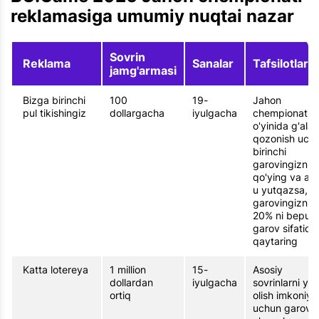
reklamasiga umumiy nuqtai nazar
Sovrin
Reklama
Sanalar
Tafsilotlar
jamg'armasi
Bizga birinchi
100
19-
Jahon
pul tikishingiz
dollargacha
iyulgacha
chempionati
o'yinida g'ala
qozonish uch
birinchi
garovingizni
qo'ying va ag
u yutqazsa,
garovingiznin
20% ni bepul
garov sifatida
qaytaring
Katta lotereya
1 million
15-
Asosiy
dollardan
iyulgacha
sovrinlarni yut
ortiq
olish imkoniyat
uchun garov