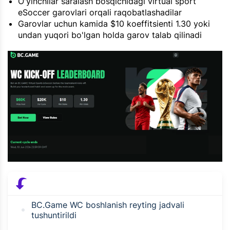
O'yinchilar saralash bosqichidagi virtual sport
eSoccer garovlari orqali raqobatlashadilar
Garovlar uchun kamida $10 koeffitsienti 1.30 yoki
undan yuqori bo'lgan holda garov talab qilinadi
BC.Game WC boshlanish reyting jadvali
tushuntirildi