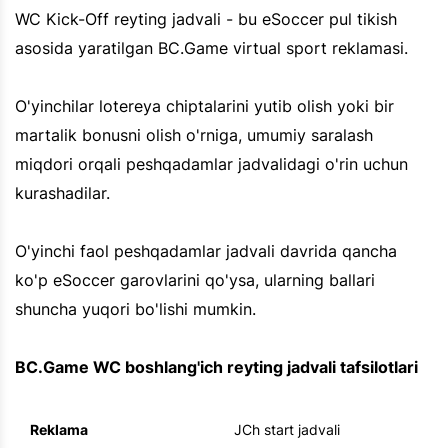
WC Kick-Off reyting jadvali - bu eSoccer pul tikish
asosida yaratilgan BC.Game virtual sport reklamasi.
O'yinchilar lotereya chiptalarini yutib olish yoki bir
martalik bonusni olish o'rniga, umumiy saralash
miqdori orqali peshqadamlar jadvalidagi o'rin uchun
kurashadilar.
O'yinchi faol peshqadamlar jadvali davrida qancha
ko'p eSoccer garovlarini qo'ysa, ularning ballari
shuncha yuqori bo'lishi mumkin.
BC.Game WC boshlang'ich reyting jadvali tafsilotlari
Reklama
JCh start jadvali