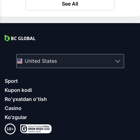
See All
United States
Sport
Kupon kodi
Roʻyxatdan oʻtish
Casino
Ko'zgular