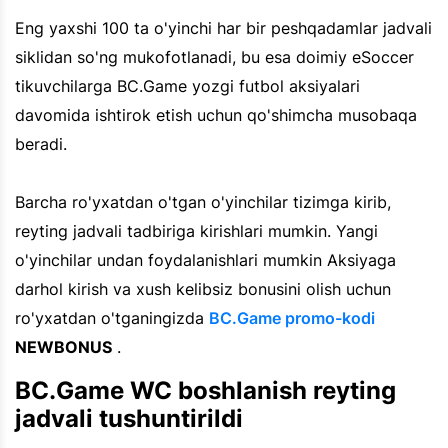
Eng yaxshi 100 ta o'yinchi har bir peshqadamlar jadvali
siklidan so'ng mukofotlanadi, bu esa doimiy eSoccer
tikuvchilarga BC.Game yozgi futbol aksiyalari
davomida ishtirok etish uchun qo'shimcha musobaqa
beradi.
Barcha ro'yxatdan o'tgan o'yinchilar tizimga kirib,
reyting jadvali tadbiriga kirishlari mumkin. Yangi
o'yinchilar undan foydalanishlari mumkin Aksiyaga
darhol kirish va xush kelibsiz bonusini olish uchun
ro'yxatdan o'tganingizda
BC.Game promo-kodi
NEWBONUS
.
BC.Game WC boshlanish reyting
jadvali tushuntirildi