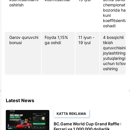
oshirish
chempionati
bozorida har
kuni
koeffitsientlar
oshadi
Garov quruvchi
Foyda 1,15%
11 iyun -
4 bosqichli
bonusi
ga oshdi
19 iyul
tikish
quruvchisini
joylashtiring v
yutuqlaringiz
uchun to'lovni
oshiring
Latest News
KATTA REKLAMA
BC.Game World Cup Grand Raffle :
Ferrari va 1 000 000 dollarlik