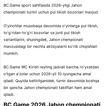
BC.Game sport sahifasida 2026-yilgi Jahon
chempionati turniri uchun pul tikish bozorlari mavjud.
O'yinchilar musobaqa davomida o'yinlarga pul tikish,
to'g'ridan-to'g'ri bozorlar va jonli pul tikish
variantlarini, shuningdek, Jahon chempionati
mavzusidagi bir nechta aktsiyalarni ko'rib chiqishlari
mumkin.
BC.Game WC Kirish reyting jadvali barcha ro'yxatdan
o'tgan a'zolar uchun 2026-yil 10-iyungacha amal
qiladi. Quyida keltirilganidek, turnir davomida boshqa
bir qancha Jahon chempionati takliflari ham amal
qiladi.
BC.Game 2026 Jahon chempionati