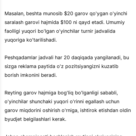
Masalan, beshta munosib $20 garov qo'ygan o'yinchi
saralash garovi hajmida $100 ni qayd etadi. Umumiy
faolligi yuqori bo'lgan o'yinchilar turnir jadvalida
yuqoriga ko'tarilishadi.
Peshqadamlar jadvali har 20 daqiqada yangilanadi, bu
sizga reklama paytida o'z pozitsiyangizni kuzatib
borish imkonini beradi.
Reyting garov hajmiga bog'liq bo'lganligi sababli,
o'yinchilar shunchaki yuqori o'rinni egallash uchun
garov miqdorini oshirish o'rniga, ishtirok etishdan oldin
byudjet belgilashlari kerak.