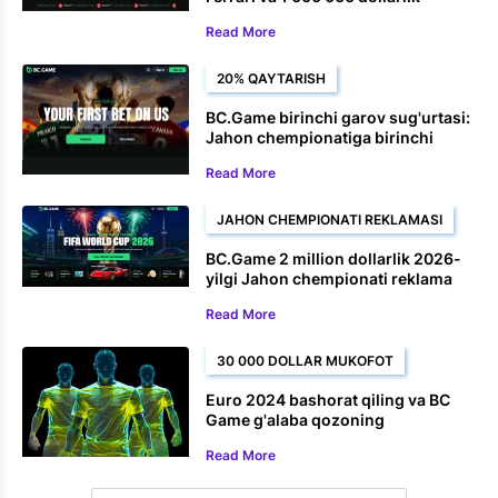
sovg'alarni yutib oling
Read More
20% QAYTARISH
BC.Game birinchi garov sug'urtasi:
Jahon chempionatiga birinchi
garovingiz uchun 100 dollargacha
Read More
qaytarib oling
JAHON CHEMPIONATI REKLAMASI
BC.Game 2 million dollarlik 2026-
yilgi Jahon chempionati reklama
aksiyasini boshladi
Read More
30 000 DOLLAR MUKOFOT
Euro 2024 bashorat qiling va BC
Game g'alaba qozoning
Read More