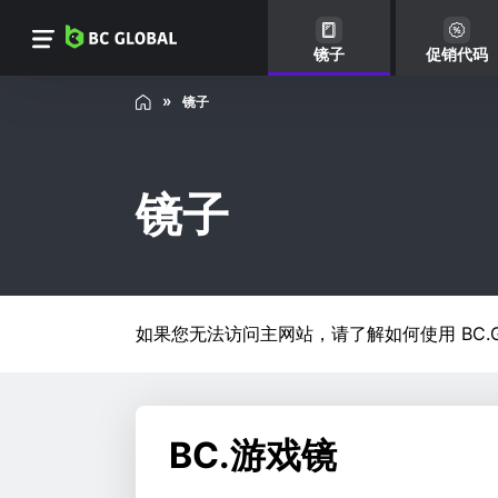
镜子
促销代码
镜子
镜子
如果您无法访问主网站，请了解如何使用 BC.
BC.游戏镜