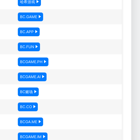
哈希游戏
BC.GAME
BC.APP
BC.FUN
BCGAME.PH
BCGAME.AI
BC赌场
BC.CO
BCGA.ME
BCGAME.IM