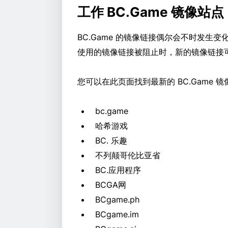
工作 BC.Game 镜像站点
BC.Game 的镜像链接偶尔会不时发生变
使用的镜像链接被阻止时，新的镜像链接
您可以在此页面找到最新的 BC.Game 
bc.game
哈希游戏
BC. 乐趣
不列颠哥伦比亚省
BC.应用程序
BCGA网
BCgame.ph
BCgame.im