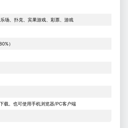
娱乐场、扑克、宾果游戏、彩票、游戏
80%）
iOS 上下载。也可使用手机浏览器/PC客户端