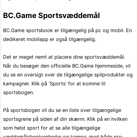
BC.Game Sportsvæddemål
BC.Game sportsbook er tilgængelig på pc og mobil. En
dedikeret mobilapp er også tilgængelig.
Det er meget nemt at placere dine sportsvæddemål.
Når du besøger den officielle BC.Game hjemmeside, vil
du se en oversigt over de tilgængelige spilprodukter og
kampagner. Klik på 'Sports' for at komme til
sportsbogen.
På sportsbogen vil du se en liste over tilgængelige
sportsgrene på siden af din skærm. Klik på en hvilken
som helst sport for at se alle tilgængelige
væddemålsbegivenheder og kampe, med både pre-