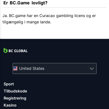
 Er  BC.Game  lovligt?
Ja. BC.game har en Curacao gambling licens og er
tilgængelig i mange lande.
United States
Sport
Tilbudskode
Registrering
Kasino