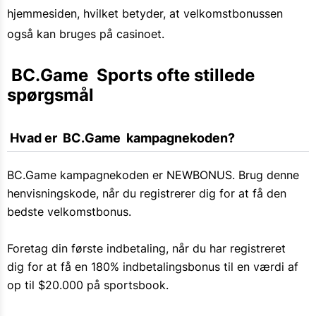
hjemmesiden, hvilket betyder, at velkomstbonussen
også kan bruges på casinoet.
 BC.Game  Sports ofte stillede 
spørgsmål
 Hvad er  BC.Game  kampagnekoden?
BC.Game kampagnekoden er NEWBONUS. Brug denne
henvisningskode, når du registrerer dig for at få den
bedste velkomstbonus.
Foretag din første indbetaling, når du har registreret
dig for at få en 180% indbetalingsbonus til en værdi af
op til $20.000 på sportsbook.