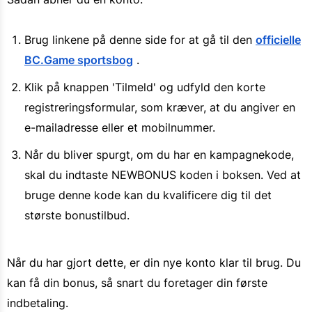
Brug linkene på denne side for at gå til den
officielle
BC.Game sportsbog
.
Klik på knappen 'Tilmeld' og udfyld den korte
registreringsformular, som kræver, at du angiver en
e-mailadresse eller et mobilnummer.
Når du bliver spurgt, om du har en kampagnekode,
skal du indtaste NEWBONUS koden i boksen. Ved at
bruge denne kode kan du kvalificere dig til det
største bonustilbud.
Når du har gjort dette, er din nye konto klar til brug. Du
kan få din bonus, så snart du foretager din første
indbetaling.