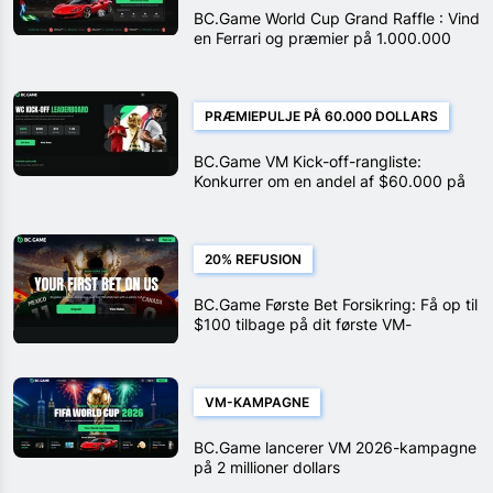
BC.Game World Cup Grand Raffle : Vind
en Ferrari og præmier på 1.000.000
dollars
PRÆMIEPULJE PÅ 60.000 DOLLARS
BC.Game VM Kick-off-rangliste:
Konkurrer om en andel af $60.000 på
eSoccer fodboldvæddemål
20% REFUSION
BC.Game Første Bet Forsikring: Få op til
$100 tilbage på dit første VM-
væddemål
VM-KAMPAGNE
BC.Game lancerer VM 2026-kampagne
på 2 millioner dollars