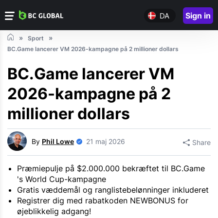
Sign in
DA
Sport
BC.Game lancerer VM 2026-kampagne på 2 millioner dollars
BC.Game lancerer VM
2026-kampagne på 2
millioner dollars
By
Phil Lowe
21 maj 2026
Share
Præmiepulje på $2.000.000 bekræftet til BC.Game
's World Cup-kampagne
Gratis væddemål og ranglistebelønninger inkluderet
Registrer dig med rabatkoden NEWBONUS for
øjeblikkelig adgang!