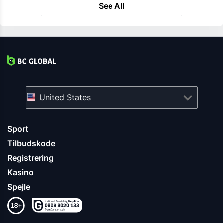
See All
United States
Sport
Tilbudskode
Registrering
Kasino
Spejle