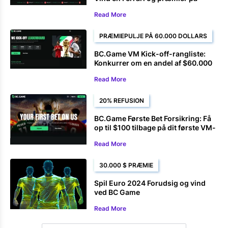
1.000.000 dollars
Read More
PRÆMIEPULJE PÅ 60.000 DOLLARS
BC.Game VM Kick-off-rangliste:
Konkurrer om en andel af $60.000
på eSoccer fodboldvæddemål
Read More
20% REFUSION
BC.Game Første Bet Forsikring: Få
op til $100 tilbage på dit første VM-
væddemål
Read More
30.000 $ PRÆMIE
Spil Euro 2024 Forudsig og vind
ved BC Game
Read More