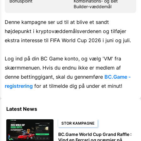
Bonuspoint
Kombinations- og Bet
Builder-væddemål
Denne kampagne ser ud til at blive et sandt
højdepunkt i kryptovæddemålsverdenen og tilføjer
ekstra interesse til FIFA World Cup 2026 i juni og juli.
Log ind på din BC Game konto, og vælg 'VM' fra
skærmmenuen. Hvis du endnu ikke er medlem af
denne bettinggigant, skal du gennemføre
BC.Game -
registrering
for at tilmelde dig på under et minut!
Latest News
STOR KAMPAGNE
BC.Game World Cup Grand Raffle :
Vind en Ferrari og præmier på