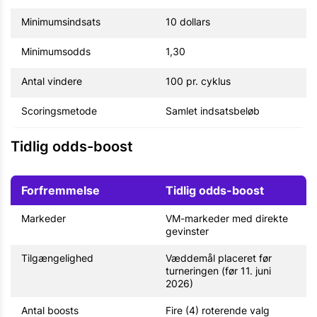
Minimumsindsats
10 dollars
Minimumsodds
1,30
Antal vindere
100 pr. cyklus
Scoringsmetode
Samlet indsatsbeløb
Tidlig odds-boost
Forfremmelse
Tidlig odds-boost
Markeder
VM-markeder med direkte
gevinster
Tilgængelighed
Væddemål placeret før
turneringen (før 11. juni
2026)
Antal boosts
Fire (4) roterende valg