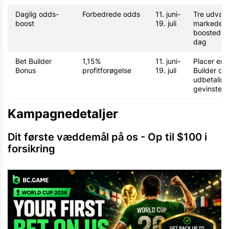
Daglig odds-
Forbedrede odds
11. juni-
Tre udval
boost
19. juli
markeder v
boostede 
dag
Bet Builder
1,15%
11. juni-
Placer en 
Bonus
profitforøgelse
19. juli
Builder og
udbetalin
gevinster
Kampagnedetaljer
Dit første væddemål på os - Op til $100 i
forsikring