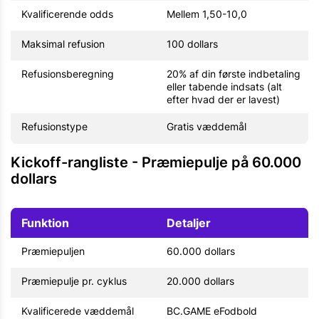
Kvalificerende odds
Mellem 1,50-10,0
Maksimal refusion
100 dollars
Refusionsberegning
20% af din første indbetaling
eller tabende indsats (alt
efter hvad der er lavest)
Refusionstype
Gratis væddemål
Kickoff-rangliste - Præmiepulje på 60.000
dollars
Funktion
Detaljer
Præmiepuljen
60.000 dollars
Præmiepulje pr. cyklus
20.000 dollars
Kvalificerede væddemål
BC.GAME eFodbold