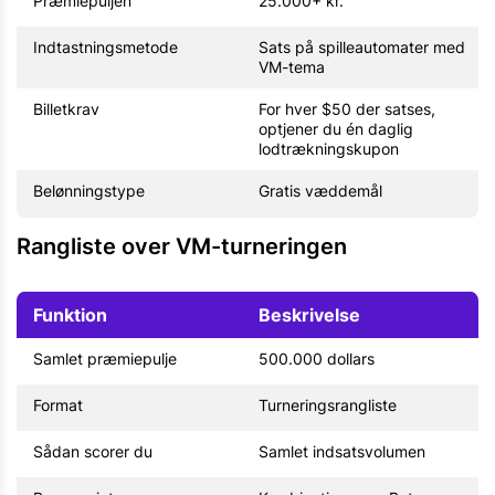
Præmiepuljen
25.000+ kr.
Indtastningsmetode
Sats på spilleautomater med
VM-tema
Billetkrav
For hver $50 der satses,
optjener du én daglig
lodtrækningskupon
Belønningstype
Gratis væddemål
Rangliste over VM-turneringen
Funktion
Beskrivelse
Samlet præmiepulje
500.000 dollars
Format
Turneringsrangliste
Sådan scorer du
Samlet indsatsvolumen