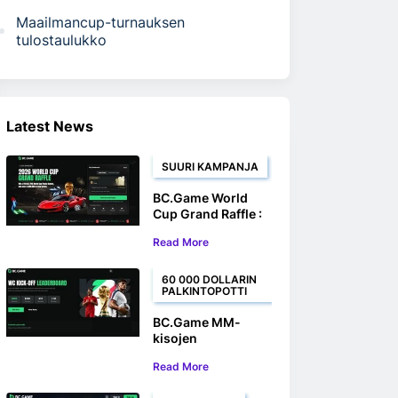
Maailmancup-turnauksen
tulostaulukko
Latest News
SUURI KAMPANJA
BC.Game World
Cup Grand Raffle :
Voita Ferrari ja 1
Read More
000 000 dollaria
palkintoina
60 000 DOLLARIN
PALKINTOPOTTI
BC.Game MM-
kisojen
aloituspotin
Read More
tulostaulukko:
Kilpaile 60 000