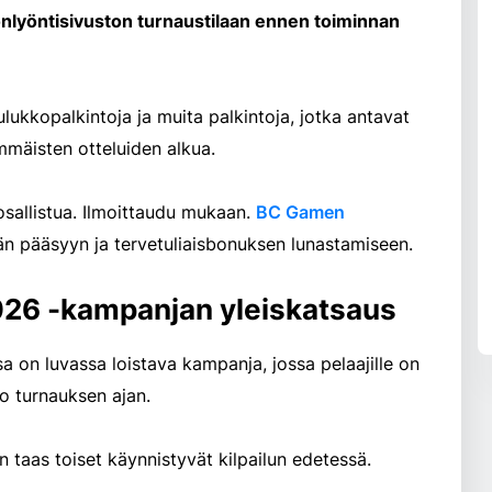
donlyöntisivuston turnaustilaan ennen toiminnan
ulukkopalkintoja ja muita palkintoja, jotka antavat
immäisten otteluiden alkua.
 osallistua. Ilmoittaudu mukaan.
BC Gamen
pääsyyn ja tervetuliaisbonuksen lunastamiseen.
26 -kampanjan yleiskatsaus
on luvassa loistava kampanja, jossa pelaajille on
ko turnauksen ajan.
 taas toiset käynnistyvät kilpailun edetessä.