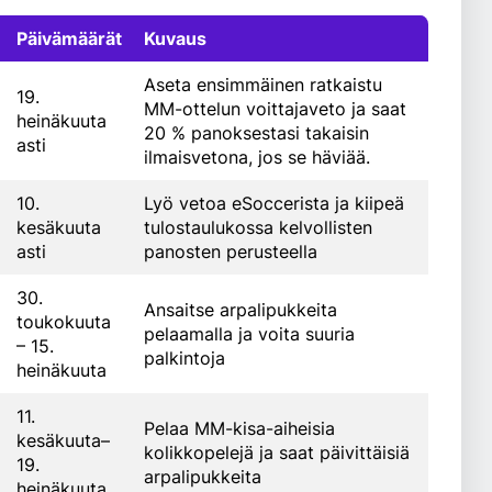
Päivämäärät
Kuvaus
Aseta ensimmäinen ratkaistu
19.
MM-ottelun voittajaveto ja saat
heinäkuuta
20 % panoksestasi takaisin
asti
ilmaisvetona, jos se häviää.
10.
Lyö vetoa eSoccerista ja kiipeä
kesäkuuta
tulostaulukossa kelvollisten
asti
panosten perusteella
30.
Ansaitse arpalipukkeita
toukokuuta
pelaamalla ja voita suuria
– 15.
palkintoja
heinäkuuta
11.
Pelaa MM-kisa-aiheisia
kesäkuuta–
kolikkopelejä ja saat päivittäisiä
19.
arpalipukkeita
heinäkuuta