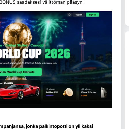
BONUS saadaksesi välittömän pääsyn!
njansa, jonka palkintopotti on yli kaksi