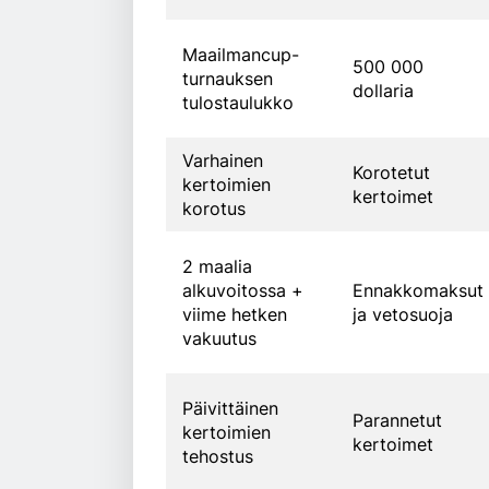
Maailmancup-
500 000
turnauksen
dollaria
tulostaulukko
Varhainen
Korotetut
kertoimien
kertoimet
korotus
2 maalia
alkuvoitossa +
Ennakkomaksut
viime hetken
ja vetosuoja
vakuutus
Päivittäinen
Parannetut
kertoimien
kertoimet
tehostus