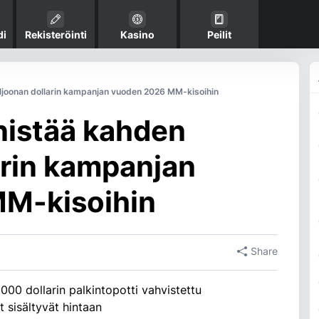
di
Rekisteröinti
Kasino
Peilit
joonan dollarin kampanjan vuoden 2026 MM-kisoihin
istää kahden
arin kampanjan
M-kisoihin
Share
 dollarin palkintopotti vahvistettu
t sisältyvät hintaan