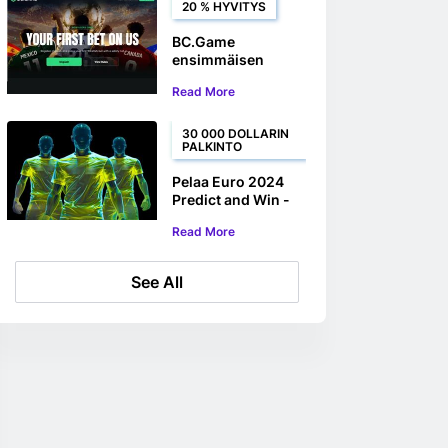
dollarin potista
20 % HYVITYS
eSoccer -vedoissa
BC.Game
ensimmäisen
vedon vakuutus:
Read More
Saat jopa 100
dollaria takaisin
ensimmäisestä
30 000 DOLLARIN
PALKINTO
MM-kisavedostasi
Pelaa Euro 2024
Predict and Win -
kilpailua BC Game
Read More
See All