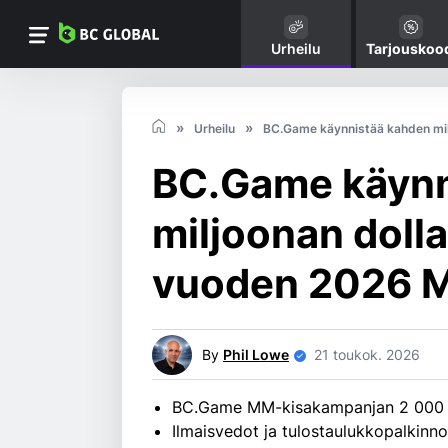
Urheilu
Tarjouskoo
Urheilu
BC.Game käynnistää kahden mil
BC.Game käynn
miljoonan doll
vuoden 2026 M
By
Phil Lowe
21 toukok. 2026
BC.Game MM-kisakampanjan 2 000 000
Ilmaisvedot ja tulostaulukkopalkinno