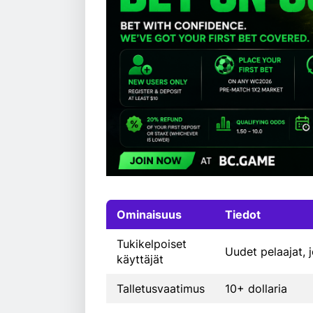
Ominaisuus
Tiedot
Tukikelpoiset
Uudet pelaajat, 
käyttäjät
Talletusvaatimus
10+ dollaria