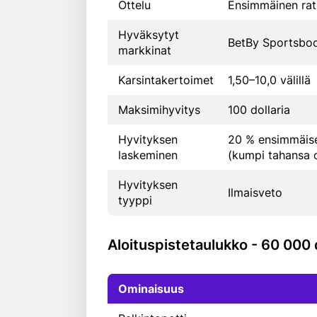
Ottelu
Ensimmäinen rat
Hyväksytyt
BetBy Sportsbo
markkinat
Karsintakertoimet
1,50–10,0 välillä
Maksimihyvitys
100 dollaria
Hyvityksen
20 % ensimmäises
laskeminen
(kumpi tahansa 
Hyvityksen
Ilmaisveto
tyyppi
Aloituspistetaulukko - 60 000 d
Ominaisuus