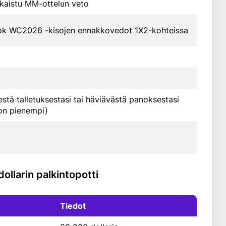
kaistu MM-ottelun veto
ok WC2026 -kisojen ennakkovedot 1X2-kohteissa
tä talletuksestasi tai häviävästä panoksestasi
on pienempi)
ollarin palkintopotti
Tiedot