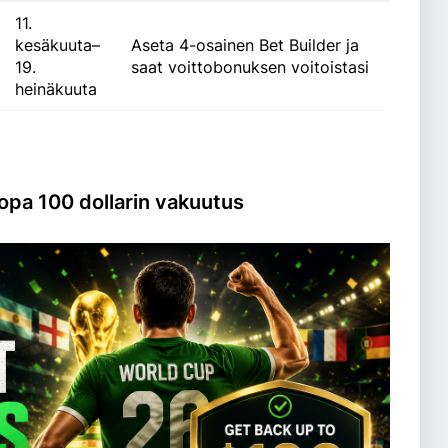
11.
kesäkuuta–
Aseta 4-osainen Bet Builder ja
19.
saat voittobonuksen voitoistasi
heinäkuuta
opa 100 dollarin vakuutus