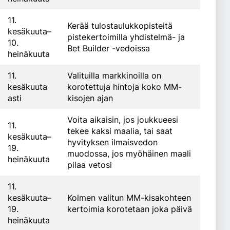
11.
Kerää tulostaulukkopisteitä
kesäkuuta–
pistekertoimilla yhdistelmä- ja
10.
Bet Builder -vedoissa
heinäkuuta
11.
Valituilla markkinoilla on
kesäkuuta
korotettuja hintoja koko MM-
asti
kisojen ajan
Voita aikaisin, jos joukkueesi
11.
tekee kaksi maalia, tai saat
kesäkuuta–
hyvityksen ilmaisvedon
19.
muodossa, jos myöhäinen maali
heinäkuuta
pilaa vetosi
11.
kesäkuuta–
Kolmen valitun MM-kisakohteen
19.
kertoimia korotetaan joka päivä
heinäkuuta