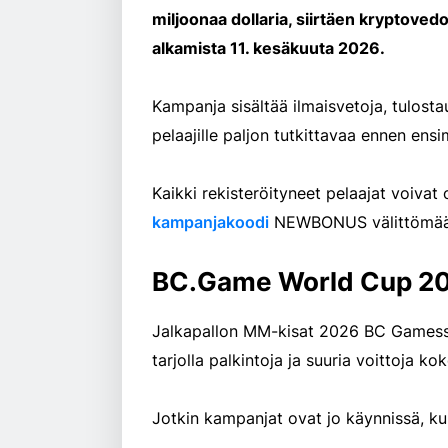
miljoonaa dollaria, siirtäen kryptove
alkamista 11. kesäkuuta 2026.
Kampanja sisältää ilmaisvetoja, tulosta
pelaajille paljon tutkittavaa ennen ens
Kaikki rekisteröityneet pelaajat voivat
kampanjakoodi
NEWBONUS välittömään 
BC.Game World Cup 20
Jalkapallon MM-kisat 2026 BC Gamessa 
tarjolla palkintoja ja suuria voittoja ko
Jotkin kampanjat ovat jo käynnissä, kun