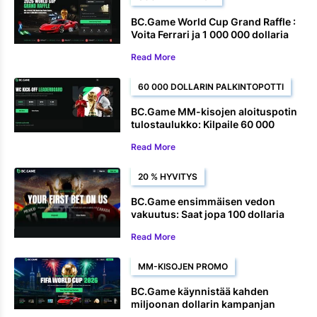
BC.Game World Cup Grand Raffle :
Voita Ferrari ja 1 000 000 dollaria
palkintoina
Read More
60 000 DOLLARIN PALKINTOPOTTI
BC.Game MM-kisojen aloituspotin
tulostaulukko: Kilpaile 60 000
dollarin potista eSoccer -vedoissa
Read More
20 % HYVITYS
BC.Game ensimmäisen vedon
vakuutus: Saat jopa 100 dollaria
takaisin ensimmäisestä MM-
Read More
kisavedostasi
MM-KISOJEN PROMO
BC.Game käynnistää kahden
miljoonan dollarin kampanjan
vuoden 2026 MM-kisoihin