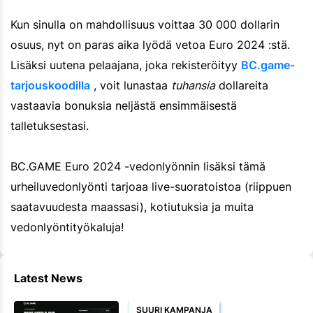
Kun sinulla on mahdollisuus voittaa 30 000 dollarin
osuus, nyt on paras aika lyödä vetoa Euro 2024 :stä.
Lisäksi uutena pelaajana, joka rekisteröityy
BC.game-
tarjouskoodilla
, voit lunastaa
tuhansia
dollareita
vastaavia bonuksia neljästä ensimmäisestä
talletuksestasi.
BC.GAME Euro 2024 -vedonlyönnin lisäksi tämä
urheiluvedonlyönti tarjoaa live-suoratoistoa (riippuen
saatavuudesta maassasi), kotiutuksia ja muita
vedonlyöntityökaluja!
Latest News
SUURI KAMPANJA