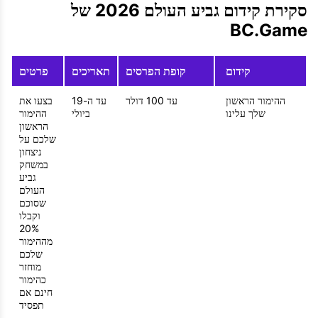
סקירת קידום גביע העולם 2026 של
BC.Game
קידום
קופת הפרסים
תאריכים
פרטים
ההימור הראשון
עד 100 דולר
עד ה-19
בצעו את
שלך עלינו
ביולי
ההימור
הראשון
שלכם על
ניצחון
במשחק
גביע
העולם
שסוכם
וקבלו
20%
מההימור
שלכם
מוחזר
כהימור
חינם אם
תפסיד