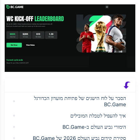
הסבר על לוח הישגים של פתיחת מועדון הכדורגל
BC.Game
איך להעפיל לטבלת המובילים
הימורי גביע העולם ב-BC.Game
סקירת קידום גביע העולם 2026 של BC.Game