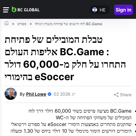
Sign in
HE
לוח הישגים של פתיחת מועדון הגולף BC.Game
ספורט
טבלת המובילים של פתיחת
אליפות העולם BC.Game :
התחרו על חלק מ-60,000 דולר
בהימורי eSoccer
02 יונ 2026
Phil Lowe
By
Share
BC.Game מציעה פרסים בשווי 60,000 דולר דרך לוח
המובילים של משחקי הפתיחה של ה-WC
שחקנים מתחרים באמצעות הימורי eSoccer על ספורט וירטואלי
הימורים דורשים הימור מינימלי של 10 דולר ביחס של 1.30 ומעלה