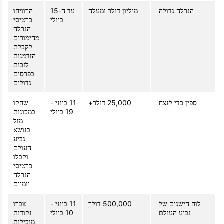
הגרלה גדולה
מיליון דולר ומעלה
עד ה-15
הרוויחו
ביולי
כרטיסי
הגרלה
מהימורים
לקבלת
הזדמנות
לזכות
בפרסים
גדולים
ספין כדי לנצח
25,000 דולר+
11 ביוני -
שחקו
19 ביולי
במכונות
מזל
בנושא
גביע
העולם
וקבלו
כרטיסי
הגרלה
יומיים
לוח הישגים של
500,000 דולר
11 ביוני -
צברו
גביע העולם
10 ביולי
נקודות
מובילות