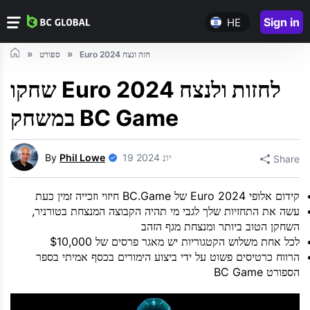
Sign in
HE
Euro 2024 חזה ונצח
ספורט
שחקו Euro 2024 לחזות ולנצח
במשחק BC Game
19 יונ 2024
Phil Lowe
By
Share
קידום אלופי Euro 2024 של BC.Game חיזוי וזכייה זמין כעת
עשה את התחזיות שלך לגבי מי תהיה הקבוצה המנצחת בטורניר,
השחקן הטוב ביותר ומנצחת מגף הזהב
לכל אחת משלוש הקטגוריות יש מאגר פרסים של $10,000
הרווח כרטיסים פשוט על ידי ביצוע הימורים בכסף אמיתי בספר
הספורט BC Game