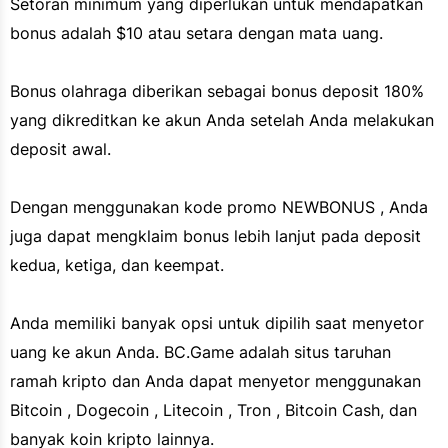
Setoran minimum yang diperlukan untuk mendapatkan
bonus adalah $10 atau setara dengan mata uang.
Bonus olahraga diberikan sebagai bonus deposit 180%
yang dikreditkan ke akun Anda setelah Anda melakukan
deposit awal.
Dengan menggunakan kode promo NEWBONUS , Anda
juga dapat mengklaim bonus lebih lanjut pada deposit
kedua, ketiga, dan keempat.
Anda memiliki banyak opsi untuk dipilih saat menyetor
uang ke akun Anda. BC.Game adalah situs taruhan
ramah kripto dan Anda dapat menyetor menggunakan
Bitcoin , Dogecoin , Litecoin , Tron , Bitcoin Cash, dan
banyak koin kripto lainnya.