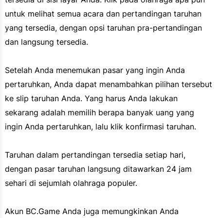
untuk melihat semua acara dan pertandingan taruhan
yang tersedia, dengan opsi taruhan pra-pertandingan
dan langsung tersedia.
Setelah Anda menemukan pasar yang ingin Anda
pertaruhkan, Anda dapat menambahkan pilihan tersebut
ke slip taruhan Anda. Yang harus Anda lakukan
sekarang adalah memilih berapa banyak uang yang
ingin Anda pertaruhkan, lalu klik konfirmasi taruhan.
Taruhan dalam pertandingan tersedia setiap hari,
dengan pasar taruhan langsung ditawarkan 24 jam
sehari di sejumlah olahraga populer.
Akun BC.Game Anda juga memungkinkan Anda