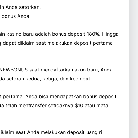
in Anda setorkan.
 bonus Anda!
n kasino baru adalah bonus deposit 180%. Hingga
 dapat diklaim saat melakukan deposit pertama
e NEWBONUS saat mendaftarkan akun baru, Anda
da setoran kedua, ketiga, dan keempat.
t pertama, Anda bisa mendapatkan bonus deposit
a telah mentransfer setidaknya $10 atau mata
klaim saat Anda melakukan deposit uang riil