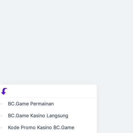
BC.Game Permainan
BC.Game Kasino Langsung
Kode Promo Kasino BC.Game