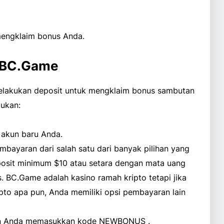
mengklaim bonus Anda.
 BC.Game
melakukan deposit untuk mengklaim bonus sambutan
kukan:
 akun baru Anda.
embayaran dari salah satu dari banyak pilihan yang
posit minimum $10 atau setara dengan mata uang
. BC.Game adalah kasino ramah kripto tetapi jika
pto apa pun, Anda memiliki opsi pembayaran lain
kan Anda memasukkan kode NEWBONUS .