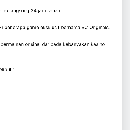
no langsung 24 jam sehari.
ki beberapa game eksklusif bernama BC Originals.
 permainan orisinal daripada kebanyakan kasino
liputi: