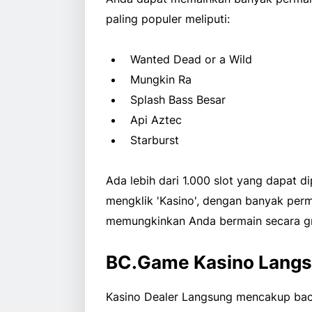
paling populer meliputi:
Wanted Dead or a Wild
Mungkin Ra
Splash Bass Besar
Api Aztec
Starburst
Ada lebih dari 1.000 slot yang dapat d
mengklik 'Kasino', dengan banyak per
memungkinkan Anda bermain secara gr
BC.Game Kasino Lang
Kasino Dealer Langsung mencakup baccar