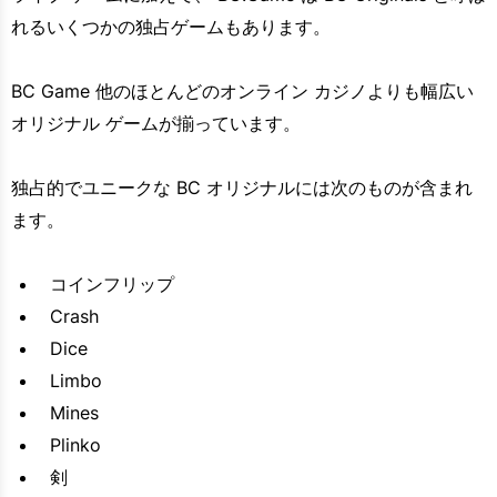
れるいくつかの独占ゲームもあります。
BC Game 他のほとんどのオンライン カジノよりも幅広い
オリジナル ゲームが揃っています。
独占的でユニークな BC オリジナルには次のものが含まれ
ます。
コインフリップ
Crash
Dice
Limbo
Mines
Plinko
剣