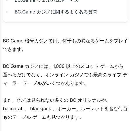
BC.Game ウェルカムボーナス
BC.Game カジノに関するよくある質問
BC.Game 暗号カジノでは、何千もの異なるゲームをプレイ
できます。
BC.Game カジノには、1,000 以上のスロット ゲームから
選べるだけでなく、オンライン カジノでも最高のライブ デ
ィーラー テーブルがいくつかあります。
また、他では見られない多くの BC オリジナルや、
baccarat 、 blackjack 、ポーカー、ルーレットを含む何百
ものテーブル ゲームも見つかります。