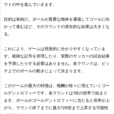
ウトの中を進んでいきます。
目的は単純だ。ボールが貴重な物体を通過してゴールに向
かって進むほど、そのラウンドの潜在的な結果は大きくな
る。
これにより、ゲームは視覚的に分かりやすくなっていま
す。複雑な記号を管理したり、実際のサッカーの試合結果
を予測したりする必要はありません。各ラウンドは、ピッ
チ上でのボールの動きによって決まります。
このゲームの最大の特徴は、報酬が徐々に増えていくゴー
ルデントロフィーです。各ラウンドは1倍の倍率で始まり
ます。ボールがゴールデントロフィーに当たると倍率が上
がり、ラウンド終了までに最大128倍まで上昇する可能性