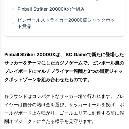
Pinball Striker 20000Xの仕組み
ピンボールストライカー20000倍ジャックポッ
ト賞品
Pinball Striker 20000Xは、 BC.Gameで新たに登場した
サッカーをテーマにしたカジノゲームで、ピンボール風の
プレイボードにマルチプライヤー報酬と3つの固定ジャッ
クポットゾーンを組み合わせたものです。
各ラウンドはコンパクトなサッカー場で行われます。プレ
イヤーは自分の賭け金を選び、サッカーボールを投げ、ボ
ールがボード上を転がり、ゴールエリアに到達する前に報
酬オブジェクトに当たる様子を見守ります。