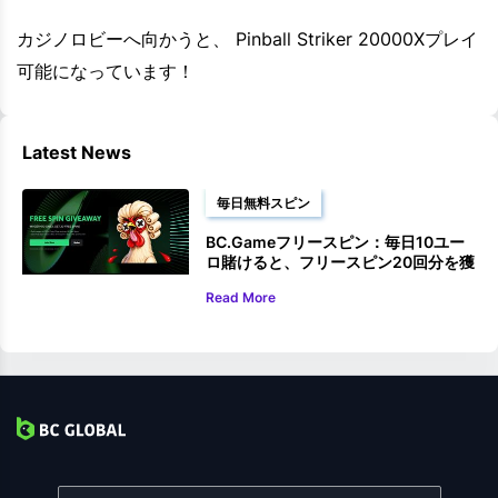
カジノロビーへ向かうと、 Pinball Striker 20000Xプレイ
可能になっています！
Latest News
毎日無料スピン
BC.Gameフリースピン：毎日10ユー
ロ賭けると、フリースピン20回分を獲
得できます
Read More