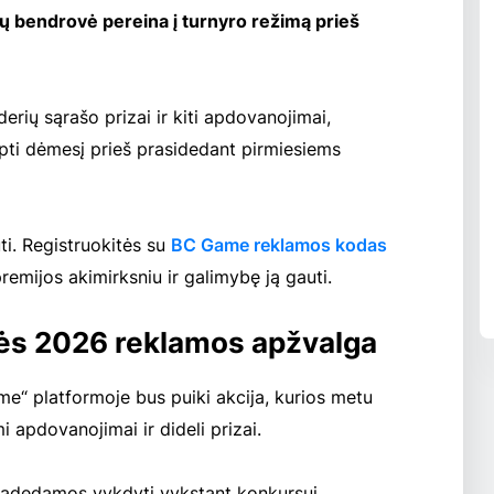
ybų bendrovė pereina į turnyro režimą prieš
erių sąrašo prizai ir kiti apdovanojimai,
ipti dėmesį prieš prasidedant pirmiesiems
uti. Registruokitės su
BC Game reklamos kodas
emijos akimirksniu ir galimybę ją gauti.
ės 2026 reklamos apžvalga
“ platformoje bus puiki akcija, kurios metu
 apdovanojimai ir dideli prizai.
 pradedamos vykdyti vykstant konkursui.