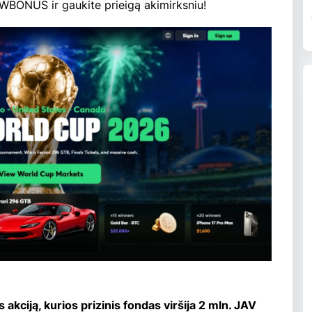
WBONUS ir gaukite prieigą akimirksniu!
kciją, kurios prizinis fondas viršija 2 mln. JAV