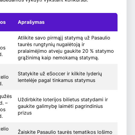
tos
Aprašymas
Atlikite savo pirmąjį statymą už Pasaulio
taurės rungtynių nugalėtoją ir
pos
pralaimėjimo atveju gaukite 20 % statymo
d.
grąžinimą kaip nemokamą statymą.
Statykite už eSoccer ir kilkite lyderių
želio
lentelėje pagal tinkamus statymus
d.
gužės
Uždirbkite loterijos bilietus statydami ir
d. –
gaukite galimybę laimėti pagrindinius
pos
prizus
d.
želio
Žaiskite Pasaulio taurės tematikos lošimo