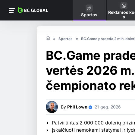
Reklamos ko
Sportas
s
Sportas
BC.Game pradeda 2 mln. doleri
BC.Game praded
vertės 2026 m.
čempionato rek
By
Phil Lowe
21 geg. 2026
Patvirtintas 2 000 000 dolerių prizi
Įskaičiuoti nemokami statymai ir ly