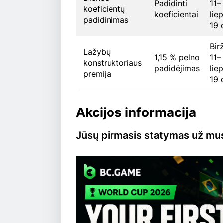
Padidinti
11–
koeficientų
koeficientai
lie
padidinimas
19 
Bir
Lažybų
1,15 % pelno
11–
konstruktoriaus
padidėjimas
lie
premija
19 
Akcijos informacija
Jūsų pirmasis statymas už mus