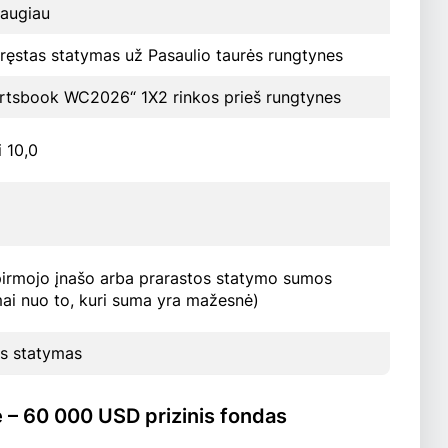
daugiau
ręstas statymas už Pasaulio taurės rungtynes
rtsbook WC2026“ 1X2 rinkos prieš rungtynes
i 10,0
pirmojo įnašo arba prarastos statymo sumos
mai nuo to, kuri suma yra mažesnė)
 statymas
lė – 60 000 USD prizinis fondas