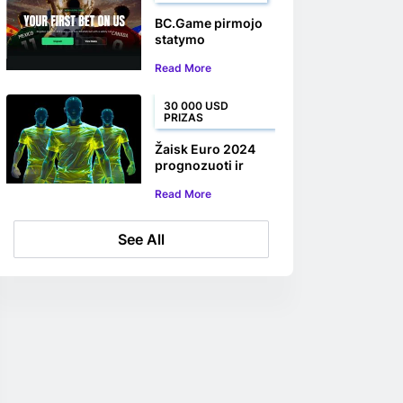
lažindamiesi
eSoccer futbolu
BC.Game pirmojo
statymo
draudimas: gaukite
Read More
iki 100 USD atgal už
savo pirmąjį
statymą dėl
30 000 USD
PRIZAS
pasaulio
čempionato
Žaisk Euro 2024
prognozuoti ir
laimėti BC Game
Read More
See All