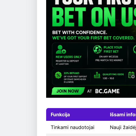
Funkcija
Išsami inf
Tinkami naudotojai
Nauji žaidėj