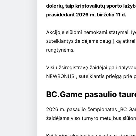
dolerių, taip kriptovaliutų sporto laž
prasidedant 2026 m. birželio 11 d.
Akcijoje siūlomi nemokami statymai, lyd
suteikiantys žaidėjams daug į ką atkre
rungtynėms.
Visi užsiregistravę žaidėjai gali dalyva
NEWBONUS , suteikiantis prieigą prie pr
BC.Game pasaulio taur
2026 m. pasaulio čempionatas „BC Game
žaidėjams viso turnyro metu bus siūlomi
Kai kurios akcijos jau vyksta, o kitos