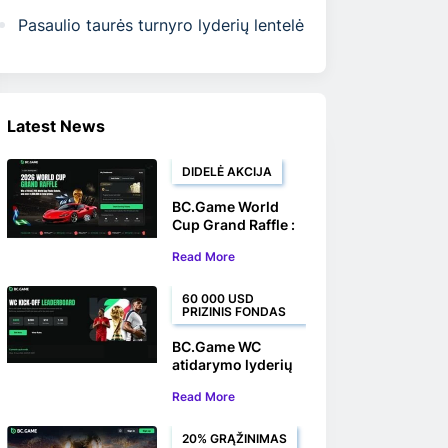
Pasaulio taurės turnyro lyderių lentelė
Latest News
DIDELĖ AKCIJA
BC.Game World
Cup Grand Raffle :
laimėkite Ferrari ir 1
Read More
000 000 USD
vertės prizų
60 000 USD
PRIZINIS FONDAS
BC.Game WC
atidarymo lyderių
lentelė: varžykitės
Read More
dėl 60 000 USD
prizo, kurį galite
laimėti
20% GRĄŽINIMAS