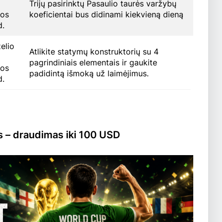
Trijų pasirinktų Pasaulio taurės varžybų
pos
koeficientai bus didinami kiekvieną dieną
d.
želio
Atlikite statymų konstruktorių su 4
pagrindiniais elementais ir gaukite
pos
padidintą išmoką už laimėjimus.
d.
 – draudimas iki 100 USD