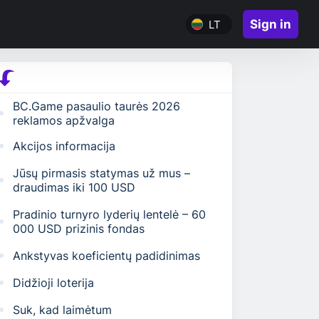
Sign in
LT
BC.Game pasaulio taurės 2026
reklamos apžvalga
Akcijos informacija
Jūsų pirmasis statymas už mus –
draudimas iki 100 USD
Pradinio turnyro lyderių lentelė – 60
000 USD prizinis fondas
Ankstyvas koeficientų padidinimas
Didžioji loterija
Suk, kad laimėtum