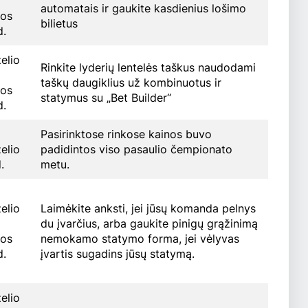
automatais ir gaukite kasdienius lošimo
pos
bilietus
d.
želio
Rinkite lyderių lentelės taškus naudodami
taškų daugiklius už kombinuotus ir
pos
statymus su „Bet Builder“
d.
Pasirinktose rinkose kainos buvo
želio
padidintos viso pasaulio čempionato
.
metu.
želio
Laimėkite anksti, jei jūsų komanda pelnys
du įvarčius, arba gaukite pinigų grąžinimą
pos
nemokamo statymo forma, jei vėlyvas
d.
įvartis sugadins jūsų statymą.
želio