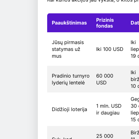
Prizinis
Paaukštinimas
Da
fondas
Jūsų pirmasis
Iki
statymas už
Iki 100 USD
lie
mus
19 
Iki
Pradinio turnyro
60 000
bir
lyderių lentelė
USD
10 
Ge
1 mln. USD
30 
Didžioji loterija
ir daugiau
lie
15 
Bir
25 000