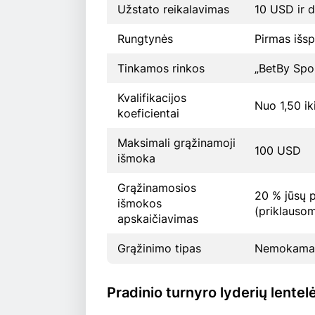
Užstato reikalavimas
10 USD ir 
Rungtynės
Pirmas išsp
Tinkamos rinkos
„BetBy Spo
Kvalifikacijos
Nuo 1,50 ik
koeficientai
Maksimali grąžinamoji
100 USD
išmoka
Grąžinamosios
20 % jūsų 
išmokos
(priklauso
apskaičiavimas
Grąžinimo tipas
Nemokamas
Pradinio turnyro lyderių lente