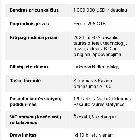
Bendras prizų skaičius
1 000 000 USD ir daugiau
Pagrindinis prizas
Ferrari 296 GTB
Kiti pagrindiniai prizai
2026 m. FIFA pasaulio
taurės bilietai, technologijų
prizai, auksas, BTC ir
piniginiai apdovanojimai
Bilietų uždirbimas
Lažybos iš tikrų pinigų
Taškų formulė
Statymas × Kazino
pranašumas × 100
Pasaulio taurės statymų
1,5 karto taškai už tinkamus
padidinimas
Pasaulio taurės statymus
WC statymų koeficientų
Šansai 1,5 ar daugiau
reikalavimas
Draw limitas
Iki 10 bilietų vienam