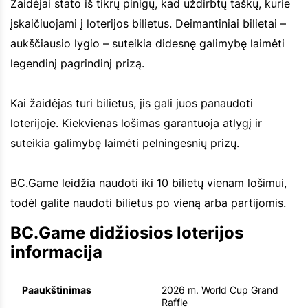
Žaidėjai stato iš tikrų pinigų, kad uždirbtų taškų, kurie
įskaičiuojami į loterijos bilietus. Deimantiniai bilietai –
aukščiausio lygio – suteikia didesnę galimybę laimėti
legendinį pagrindinį prizą.
Kai žaidėjas turi bilietus, jis gali juos panaudoti
loterijoje. Kiekvienas lošimas garantuoja atlygį ir
suteikia galimybę laimėti pelningesnių prizų.
BC.Game leidžia naudoti iki 10 bilietų vienam lošimui,
todėl galite naudoti bilietus po vieną arba partijomis.
BC.Game didžiosios loterijos
informacija
Paaukštinimas
2026 m. World Cup Grand
Raffle