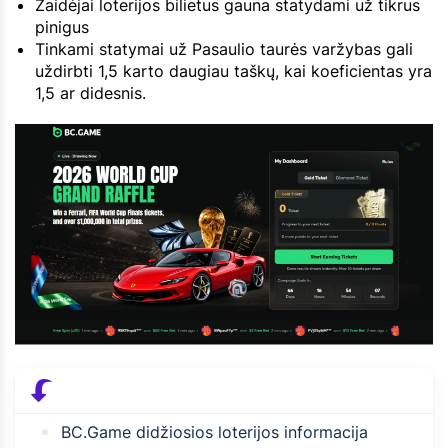
Žaidėjai loterijos bilietus gauna statydami už tikrus
pinigus
Tinkami statymai už Pasaulio taurės varžybas gali
uždirbti 1,5 karto daugiau taškų, kai koeficientas yra
1,5 ar didesnis.
BC.Game didžiosios loterijos informacija