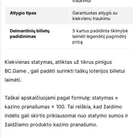
traukimui
Atlygio tipas
Garantuotas atlygis su
kiekvienu traukimu
Deimantinių bilietų
5 kartus padidinta tikimybė
padidinimas
laimėti legendinį pagrindinį
prizą
Kiekvienas statymas, atliktas už tikrus pinigus
BC.Game , gali padėti surinkti taškų loterijos bilietui
laimėti.
Taškai apskaičiuojami pagal formulę: statymas ×
kazino pranašumas × 100. Tai reiškia, kad žaidimo
indėlis gali skirtis priklausomai nuo statymo sumos ir
žaidžiamo produkto kazino pranašumo.