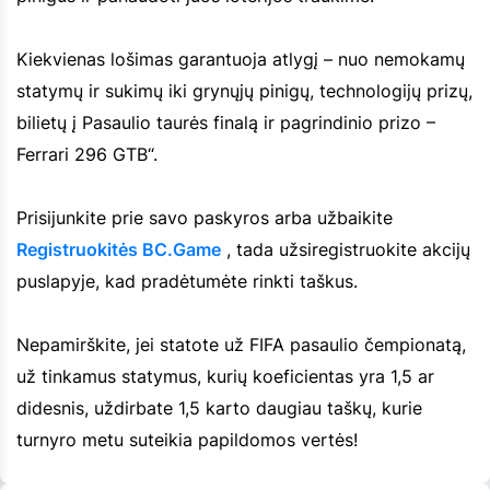
Kiekvienas lošimas garantuoja atlygį – nuo nemokamų
statymų ir sukimų iki grynųjų pinigų, technologijų prizų,
bilietų į Pasaulio taurės finalą ir pagrindinio prizo –
Ferrari 296 GTB“.
Prisijunkite prie savo paskyros arba užbaikite
Registruokitės BC.Game
, tada užsiregistruokite akcijų
puslapyje, kad pradėtumėte rinkti taškus.
Nepamirškite, jei statote už FIFA pasaulio čempionatą,
už tinkamus statymus, kurių koeficientas yra 1,5 ar
didesnis, uždirbate 1,5 karto daugiau taškų, kurie
turnyro metu suteikia papildomos vertės!