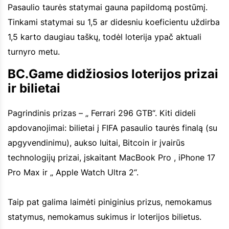
Pasaulio taurės statymai gauna papildomą postūmį.
Tinkami statymai su 1,5 ar didesniu koeficientu uždirba
1,5 karto daugiau taškų, todėl loterija ypač aktuali
turnyro metu.
BC.Game didžiosios loterijos prizai
ir bilietai
Pagrindinis prizas – „ Ferrari 296 GTB“. Kiti dideli
apdovanojimai: bilietai į FIFA pasaulio taurės finalą (su
apgyvendinimu), aukso luitai, Bitcoin ir įvairūs
technologijų prizai, įskaitant MacBook Pro , iPhone 17
Pro Max ir „ Apple Watch Ultra 2“.
Taip pat galima laimėti piniginius prizus, nemokamus
statymus, nemokamus sukimus ir loterijos bilietus.