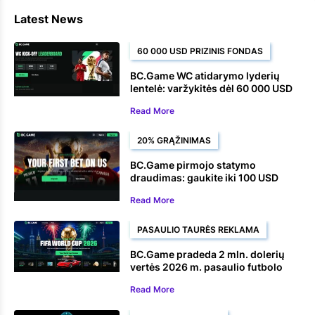
Latest News
60 000 USD PRIZINIS FONDAS
BC.Game WC atidarymo lyderių
lentelė: varžykitės dėl 60 000 USD
prizo, kurį galite laimėti
Read More
lažindamiesi eSoccer futbolu
20% GRĄŽINIMAS
BC.Game pirmojo statymo
draudimas: gaukite iki 100 USD
atgal už savo pirmąjį statymą dėl
Read More
pasaulio čempionato
PASAULIO TAURĖS REKLAMA
BC.Game pradeda 2 mln. dolerių
vertės 2026 m. pasaulio futbolo
čempionato reklaminę akciją
Read More