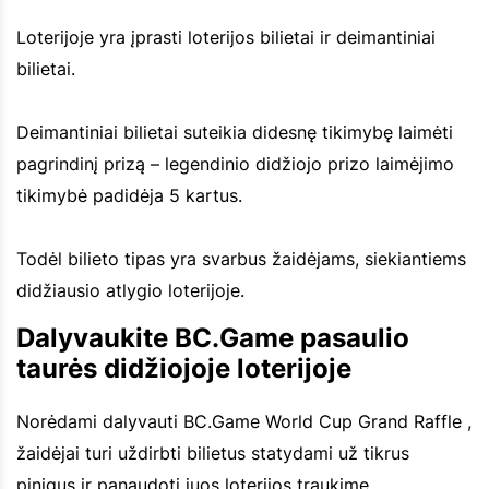
Loterijoje yra įprasti loterijos bilietai ir deimantiniai
bilietai.
Deimantiniai bilietai suteikia didesnę tikimybę laimėti
pagrindinį prizą – legendinio didžiojo prizo laimėjimo
tikimybė padidėja 5 kartus.
Todėl bilieto tipas yra svarbus žaidėjams, siekiantiems
didžiausio atlygio loterijoje.
Dalyvaukite BC.Game pasaulio
taurės didžiojoje loterijoje
Norėdami dalyvauti BC.Game World Cup Grand Raffle ,
žaidėjai turi uždirbti bilietus statydami už tikrus
pinigus ir panaudoti juos loterijos traukime.