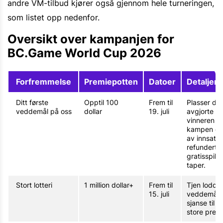
andre VM-tilbud kjører også gjennom hele turneringen,
som listet opp nedenfor.
Oversikt over kampanjen for
BC.Game World Cup 2026
Forfremmelse
Premiepotten
Datoer
Detaljer
Ditt første
Opptil 100
Frem til
Plasser ditt
veddemål på oss
dollar
19. juli
avgjorte sp
vinneren a
kampen og
av innsatse
refundert 
gratisspill 
taper.
Stort lotteri
1 million dollar+
Frem til
Tjen lodd f
15. juli
veddemål f
sjanse til å
store prem