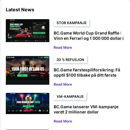
Latest News
STOR KAMPANJE
BC.Game World Cup Grand Raffle :
Vinn en Ferrari og 1 000 000 dollar i
premier
Read More
20 % REFUSJON
BC.Game Førstespillforsikring: Få
opptil $100 tilbake på ditt første
VM-spill
Read More
VM-KAMPANJE
BC.Game lanserer VM-kampanje
verdt 2 millioner dollar
Read More