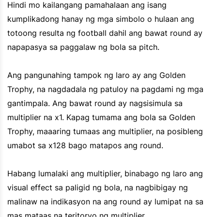
Hindi mo kailangang pamahalaan ang isang
kumplikadong hanay ng mga simbolo o hulaan ang
totoong resulta ng football dahil ang bawat round ay
napapasya sa paggalaw ng bola sa pitch.
Ang pangunahing tampok ng laro ay ang Golden
Trophy, na nagdadala ng patuloy na pagdami ng mga
gantimpala. Ang bawat round ay nagsisimula sa
multiplier na x1. Kapag tumama ang bola sa Golden
Trophy, maaaring tumaas ang multiplier, na posibleng
umabot sa x128 bago matapos ang round.
Habang lumalaki ang multiplier, binabago ng laro ang
visual effect sa paligid ng bola, na nagbibigay ng
malinaw na indikasyon na ang round ay lumipat na sa
mas mataas na teritoryo ng multiplier.