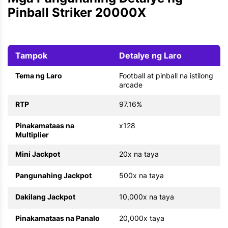
Pinball Striker 20000X
Tampok
Detalye ng Laro
Tema ng Laro
Football at pinball na istilong
arcade
RTP
97.16%
Pinakamataas na
x128
Multiplier
Mini Jackpot
20x na taya
Pangunahing Jackpot
500x na taya
Dakilang Jackpot
10,000x na taya
Pinakamataas na Panalo
20,000x taya