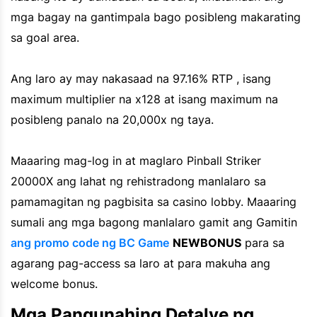
mga bagay na gantimpala bago posibleng makarating
sa goal area.
Ang laro ay may nakasaad na 97.16% RTP , isang
maximum multiplier na x128 at isang maximum na
posibleng panalo na 20,000x ng taya.
Maaaring mag-log in at maglaro Pinball Striker
20000X ang lahat ng rehistradong manlalaro sa
pamamagitan ng pagbisita sa casino lobby. Maaaring
sumali ang mga bagong manlalaro gamit ang Gamitin
ang promo code ng BC Game
NEWBONUS
para sa
agarang pag-access sa laro at para makuha ang
welcome bonus.
Mga Pangunahing Detalye ng