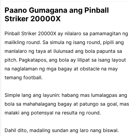
Paano Gumagana ang Pinball
Striker 20000X
Pinball Striker 20000X ay nilalaro sa pamamagitan ng
maiikling round. Sa simula ng isang round, pipili ang
manlalaro ng taya at ilulunsad ang bola papunta sa
pitch. Pagkatapos, ang bola ay lilipat sa isang layout
na naglalaman ng mga bagay at obstacle na may
temang football.
Simple lang ang layunin: habang mas lumalagpas ang
bola sa mahahalagang bagay at patungo sa goal, mas
malaki ang potensyal na resulta ng round.
Dahil dito, madaling sundan ang laro nang biswal.