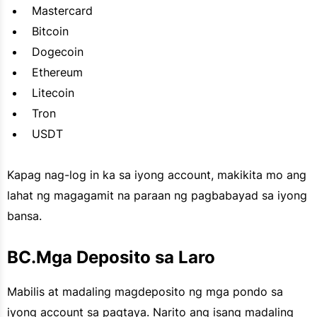
Mastercard
Bitcoin
Dogecoin
Ethereum
Litecoin
Tron
USDT
Kapag nag-log in ka sa iyong account, makikita mo ang
lahat ng magagamit na paraan ng pagbabayad sa iyong
bansa.
BC.Mga Deposito sa Laro
Mabilis at madaling magdeposito ng mga pondo sa
iyong account sa pagtaya. Narito ang isang madaling