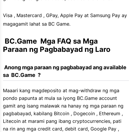
Visa , Mastercard , GPay, Apple Pay at Samsung Pay ay
magagamit lahat sa BC Game.
 BC.Game  Mga FAQ sa Mga 
Paraan ng Pagbabayad ng Laro
 Anong mga paraan ng pagbabayad ang available 
sa  BC.Game  ?
Maaari kang magdeposito at mag-withdraw ng mga
pondo papunta at mula sa iyong BC.Game account
gamit ang isang malawak na hanay ng mga paraan ng
pagbabayad, kabilang Bitcoin , Dogecoin , Ethereum ,
Litecoin at marami pang ibang cryptocurrencies, pati
na rin ang mga credit card, debit card, Google Pay ,