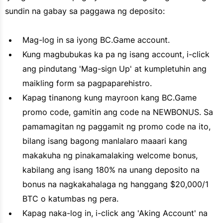
sundin na gabay sa paggawa ng deposito:
Mag-log in sa iyong BC.Game account.
Kung magbubukas ka pa ng isang account, i-click
ang pindutang 'Mag-sign Up' at kumpletuhin ang
maikling form sa pagpaparehistro.
Kapag tinanong kung mayroon kang BC.Game
promo code, gamitin ang code na NEWBONUS. Sa
pamamagitan ng paggamit ng promo code na ito,
bilang isang bagong manlalaro maaari kang
makakuha ng pinakamalaking welcome bonus,
kabilang ang isang 180% na unang deposito na
bonus na nagkakahalaga ng hanggang $20,000/1
BTC o katumbas ng pera.
Kapag naka-log in, i-click ang 'Aking Account' na