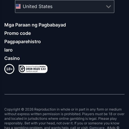
United States
Mga Paraan ng Pagbabayad
Promo code
Pagpaparehistro
laro
Casino
Copyright © 2026 Reproduction in whole or in part in any form or medium
without express written permission is prohibited. Players must be 18 or over
and located in jurisdictions where online gambling is legal. Please play
responsibly. Bet with your head, not over it. If you or someone you know
has a gambling problem, and wants help, call or visit:
Gamcare
. #Ads ©