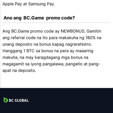
Apple Pay at Samsung Pay.
 Ano ang  BC.Game  promo code?
Ang BC.Game promo code ay NEWBONUS. Gamitin
ang referral code na ito para makakuha ng 180% na
unang deposito na bonus kapag nagrerehistro.
Hanggang 1 BTC sa bonus na pera ay maaaring
makuha, na may karagdagang mga bonus na
magagamit sa iyong pangalawa, pangatlo at pang-
apat na deposito.