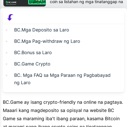
coin sa listahan ng mga tinatanggap na
paraan ng pagbabayad
BC.Mga Deposito sa Laro
BC.Mga Pag-withdraw ng Laro
BC.Bonus sa Laro
BC.Game Crypto
BC. Mga FAQ sa Mga Paraan ng Pagbabayad
ng Laro
BC.Game ay isang crypto-friendly na online na pagtaya.
Maaari kang magdeposito sa opisyal na website BC
Game sa maraming iba't ibang paraan, kasama Bitcoin
at marami pang ibang crypto coins na tinatanggap