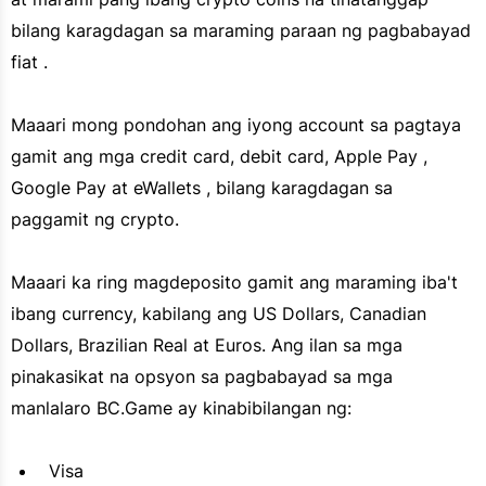
bilang karagdagan sa maraming paraan ng pagbabayad
fiat .
Maaari mong pondohan ang iyong account sa pagtaya
gamit ang mga credit card, debit card, Apple Pay ,
Google Pay at eWallets , bilang karagdagan sa
paggamit ng crypto.
Maaari ka ring magdeposito gamit ang maraming iba't
ibang currency, kabilang ang US Dollars, Canadian
Dollars, Brazilian Real at Euros. Ang ilan sa mga
pinakasikat na opsyon sa pagbabayad sa mga
manlalaro BC.Game ay kinabibilangan ng:
Visa