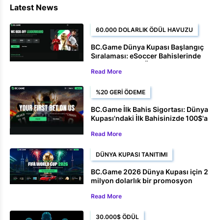
Latest News
60.000 DOLARLIK ÖDÜL HAVUZU
BC.Game Dünya Kupası Başlangıç
Sıralaması: eSoccer Bahislerinde
60.000 Dolarlık Ödül Havuzundan
Read More
Pay Almak İçin Yarışın
%20 GERI ÖDEME
BC.Game İlk Bahis Sigortası: Dünya
Kupası'ndaki İlk Bahisinizde 100$'a
Kadar Geri Kazanım
Read More
DÜNYA KUPASI TANITIMI
BC.Game 2026 Dünya Kupası için 2
milyon dolarlık bir promosyon
başlattı.
Read More
30.000$ ÖDÜL