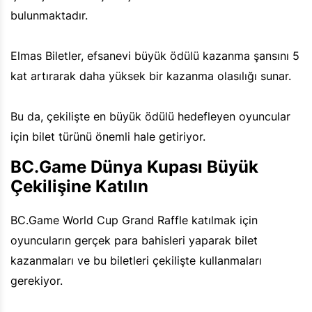
bulunmaktadır.
Elmas Biletler, efsanevi büyük ödülü kazanma şansını 5
kat artırarak daha yüksek bir kazanma olasılığı sunar.
Bu da, çekilişte en büyük ödülü hedefleyen oyuncular
için bilet türünü önemli hale getiriyor.
BC.Game Dünya Kupası Büyük
Çekilişine Katılın
BC.Game World Cup Grand Raffle katılmak için
oyuncuların gerçek para bahisleri yaparak bilet
kazanmaları ve bu biletleri çekilişte kullanmaları
gerekiyor.