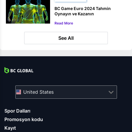
BC Game Euro 2024 Tahmin
Oynayın ve Kazanın
Read More
See All
United States
Spor Dalları
Promosyon kodu
Kayıt