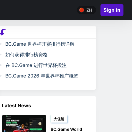
Sign in
ZH
BC.Game 世界杯开赛排行榜详解
如何获得排行榜资格
在 BC.Game 进行世界杯投注
BC.Game 2026 年世界杯推广概览
Latest News
大促销
BC.Game World