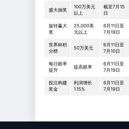
100万美元
截至7月15
盛大抽奖
以上
日
旋转赢大
25,000美
6月11日至
奖
元以上
7月19日
世界杯积
6月11日至
50万美元
分榜
7月10日
每日赔率
6月11日至
提高赔率
提升
7月19日
投注构建
利润增长
6月11日至
奖金
1.15%
7月19日