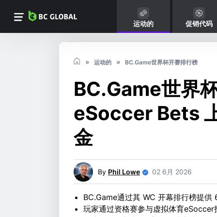
运动的
促销代码
运动的
BC.Game世界杯开赛排行榜
BC.Game世
eSoccer Bet
金
By
Phil Lowe
02 6月 2026
BC.Game通过其 WC 开幕排行榜提供 
玩家通过资格赛参与虚拟体育eSocce