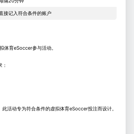
每隔20分钟
直接记入符合条件的账户
体育eSoccer参与活动。
求：
此活动专为符合条件的虚拟体育eSoccer投注而设计。