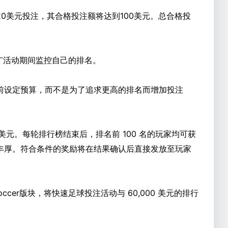
0美元投注，其合格投注额将达到100美元。总合格投
推广活动期间监控自己的排名。
前设定预算，而不是为了追求更高的排名而增加投注
美元。每轮排行榜结束后，排名前 100 名的玩家均可获
丰厚。符合条件的奖励将在结果确认后直接发放至玩家
cer版块，将快速足球投注活动与 60,000 美元的排行