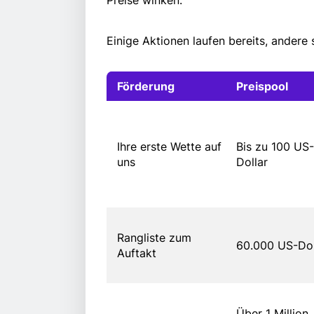
Einige Aktionen laufen bereits, andere
Förderung
Preispool
Ihre erste Wette auf
Bis zu 100 US-
uns
Dollar
Rangliste zum
60.000 US-Dol
Auftakt
Über 1 Million