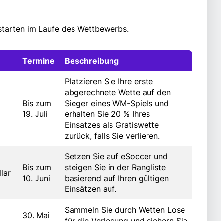
 starten im Laufe des Wettbewerbs.
Termine
Beschreibung
Platzieren Sie Ihre erste
abgerechnete Wette auf den
Bis zum
Sieger eines WM-Spiels und
19. Juli
erhalten Sie 20 % Ihres
Einsatzes als Gratiswette
zurück, falls Sie verlieren.
Setzen Sie auf eSoccer und
Bis zum
steigen Sie in der Rangliste
lar
10. Juni
basierend auf Ihren gültigen
Einsätzen auf.
Sammeln Sie durch Wetten Lose
30. Mai
für die Verlosung und sichern Sie