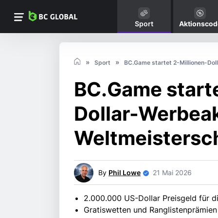
Sport
Aktionscod
Sport
BC.Game startet 2-Millionen-Dol
BC.Game starte
Dollar-Werbeak
Weltmeistersc
By
Phil Lowe
21 Mai 2026
2.000.000 US-Dollar Preisgeld für 
Gratiswetten und Ranglistenprämien 