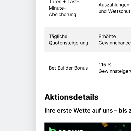
Toren + Last-
Auszahlungen
Minute-
und Wettschut
Absicherung
Tägliche
Erhöhte
Quotensteigerung
Gewinnchance
1,15 %
Bet Builder Bonus
Gewinnsteiger
Aktionsdetails
Ihre erste Wette auf uns – bis