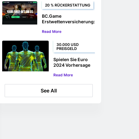
eSoccer Bets
20 % RÜCKERSTATTUNG
BC.Game
Erstwettenversicherung:
Erhalten Sie bis zu 100 $
Read More
zurück auf Ihre erste
WM-Wette
30.000 USD
PREISGELD
Spielen Sie Euro
2024 Vorhersage
und gewinnen Sie
Read More
bei BC Game
See All