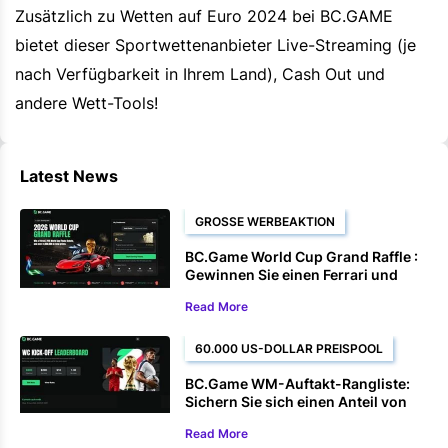
Zusätzlich zu Wetten auf Euro 2024 bei BC.GAME
bietet dieser Sportwettenanbieter Live-Streaming (je
nach Verfügbarkeit in Ihrem Land), Cash Out und
andere Wett-Tools!
Latest News
GROSSE WERBEAKTION
BC.Game World Cup Grand Raffle :
Gewinnen Sie einen Ferrari und
Preise im Wert von 1.000.000 $
Read More
60.000 US-DOLLAR PREISPOOL
BC.Game WM-Auftakt-Rangliste:
Sichern Sie sich einen Anteil von
60.000 $ bei eSoccer Bets
Read More