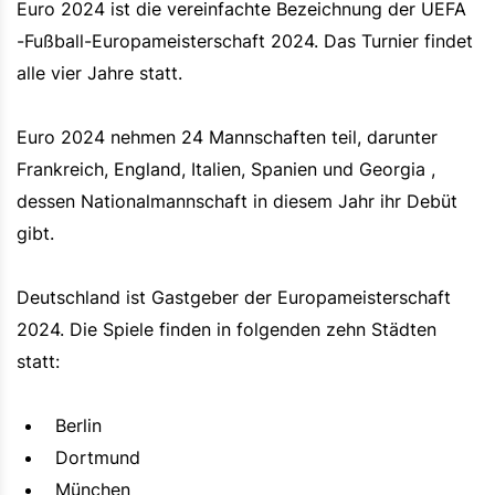
Euro 2024 ist die vereinfachte Bezeichnung der UEFA
-Fußball-Europameisterschaft 2024. Das Turnier findet
alle vier Jahre statt.
Euro 2024 nehmen 24 Mannschaften teil, darunter
Frankreich, England, Italien, Spanien und Georgia ,
dessen Nationalmannschaft in diesem Jahr ihr Debüt
gibt.
Deutschland ist Gastgeber der Europameisterschaft
2024. Die Spiele finden in folgenden zehn Städten
statt:
Berlin
Dortmund
München