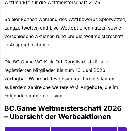
Wettmärkte für die Weltmeisterschaft 2026.
Spieler können während des Wettbewerbs Spielwetten,
Langzeitwetten und Live-Wettoptionen nutzen sowie
verschiedene Aktionen rund um die Weltmeisterschaft
in Anspruch nehmen.
Die BC.Game WC Kick-Off-Rangliste ist für alle
registrierten Mitglieder bis zum 10. Juni 2026
verfügbar. Während des gesamten Turniers laufen
außerdem zahlreiche weitere WM-Angebote, die im
Folgenden aufgeführt sind.
BC.Game Weltmeisterschaft 2026
– Übersicht der Werbeaktionen