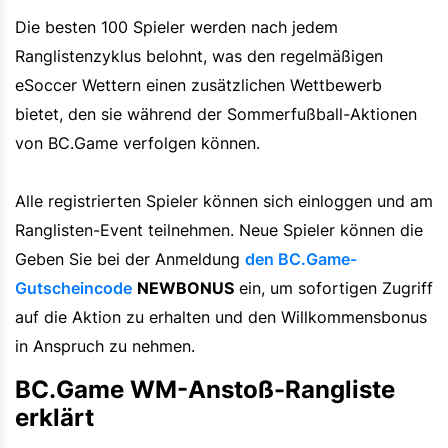
Die besten 100 Spieler werden nach jedem
Ranglistenzyklus belohnt, was den regelmäßigen
eSoccer Wettern einen zusätzlichen Wettbewerb
bietet, den sie während der Sommerfußball-Aktionen
von BC.Game verfolgen können.
Alle registrierten Spieler können sich einloggen und am
Ranglisten-Event teilnehmen. Neue Spieler können die
Geben Sie bei der Anmeldung
den BC.Game-
Gutscheincode
NEWBONUS
ein, um sofortigen Zugriff
auf die Aktion zu erhalten und den Willkommensbonus
in Anspruch zu nehmen.
BC.Game WM-Anstoß-Rangliste
erklärt