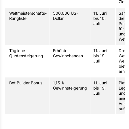
Ziehu
Weltmeisterschafts-
500.000 US-
11. Juni
Samm
Rangliste
Dollar
bis 10.
die R
Juli
Punkt
für K
und B
Wette
Tägliche
Erhöhte
11. Juni
Drei 
Quotensteigerung
Gewinnchancen
bis 19.
Wett
Juli
Weltm
biete
erhöh
Bet Builder Bonus
1,15 %
11. Juni
Platz
Gewinnsteigerung
bis 19.
Leg-
Juli
und e
einen
Ausz
auf I