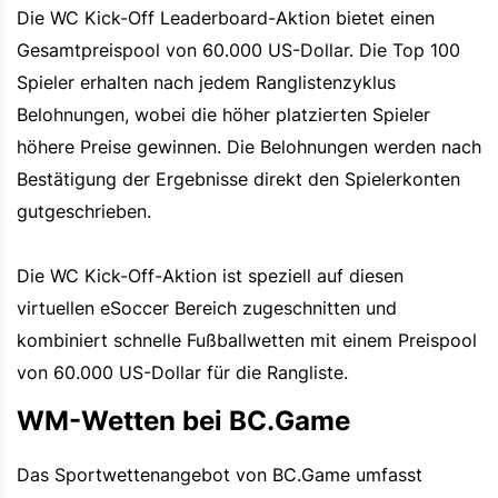
Die WC Kick-Off Leaderboard-Aktion bietet einen
Gesamtpreispool von 60.000 US-Dollar. Die Top 100
Spieler erhalten nach jedem Ranglistenzyklus
Belohnungen, wobei die höher platzierten Spieler
höhere Preise gewinnen. Die Belohnungen werden nach
Bestätigung der Ergebnisse direkt den Spielerkonten
gutgeschrieben.
Die WC Kick-Off-Aktion ist speziell auf diesen
virtuellen eSoccer Bereich zugeschnitten und
kombiniert schnelle Fußballwetten mit einem Preispool
von 60.000 US-Dollar für die Rangliste.
WM-Wetten bei BC.Game
Das Sportwettenangebot von BC.Game umfasst