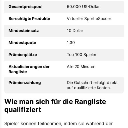
Gesamtpreispool
60.000 US-Dollar
Berechtigte Produkte
Virtueller Sport eSoccer
Mindesteinsatz
10 Dollar
Mindestquote
1.30
Prämienplätze
Top 100 Spieler
Aktualisierungen der
Alle 20 Minuten
Rangliste
Prämienzahlung
Die Gutschrift erfolgt direkt
auf qualifizierte Konten.
Wie man sich für die Rangliste
qualifiziert
Spieler können teilnehmen, indem sie während der