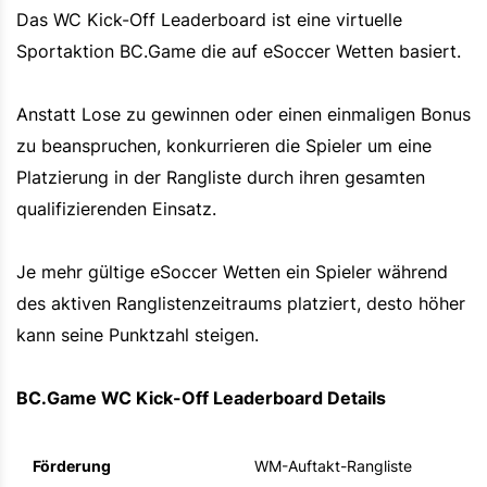
Das WC Kick-Off Leaderboard ist eine virtuelle
Sportaktion BC.Game die auf eSoccer Wetten basiert.
Anstatt Lose zu gewinnen oder einen einmaligen Bonus
zu beanspruchen, konkurrieren die Spieler um eine
Platzierung in der Rangliste durch ihren gesamten
qualifizierenden Einsatz.
Je mehr gültige eSoccer Wetten ein Spieler während
des aktiven Ranglistenzeitraums platziert, desto höher
kann seine Punktzahl steigen.
BC.Game WC Kick-Off Leaderboard Details
Förderung
WM-Auftakt-Rangliste