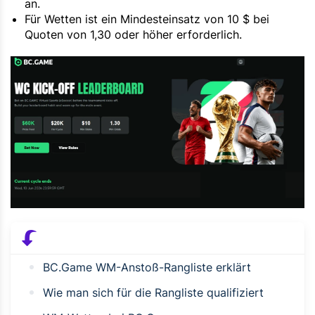
an.
Für Wetten ist ein Mindesteinsatz von 10 $ bei
Quoten von 1,30 oder höher erforderlich.
BC.Game WM-Anstoß-Rangliste erklärt
Wie man sich für die Rangliste qualifiziert