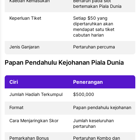
Kaedah Kemasukan
Bertaruh pada slot
bertemakan Piala Dunia
Keperluan Tiket
Setiap $50 yang
dipertaruhkan akan
mendapat satu tiket
cabutan harian
Jenis Ganjaran
Pertaruhan percuma
Papan Pendahulu Kejohanan Piala Dunia
Ciri
Penerangan
Jumlah Hadiah Terkumpul
$500,000
Format
Papan pendahulu kejohanan
Cara Menjaringkan Skor
Jumlah keseluruhan
pertaruhan
Pemarkahan Bonus
Pertaruhan Kombo dan