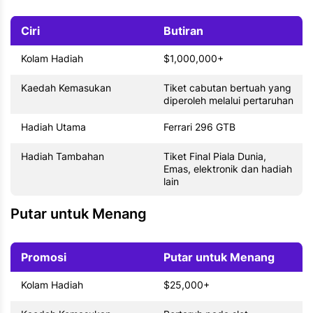
Ciri
Butiran
Kolam Hadiah
$1,000,000+
Kaedah Kemasukan
Tiket cabutan bertuah yang
diperoleh melalui pertaruhan
Hadiah Utama
Ferrari 296 GTB
Hadiah Tambahan
Tiket Final Piala Dunia,
Emas, elektronik dan hadiah
lain
Putar untuk Menang
Promosi
Putar untuk Menang
Kolam Hadiah
$25,000+