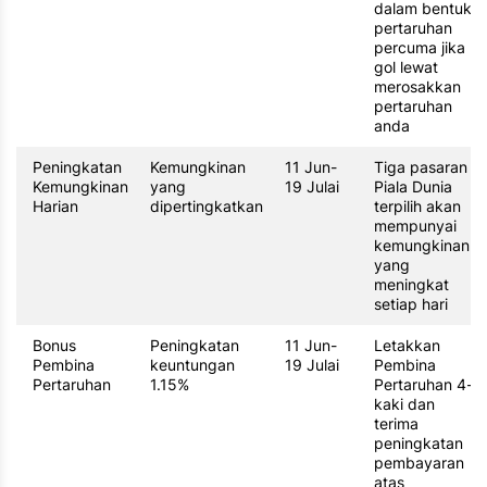
dalam bentuk
pertaruhan
percuma jika
gol lewat
merosakkan
pertaruhan
anda
Peningkatan
Kemungkinan
11 Jun-
Tiga pasaran
Kemungkinan
yang
19 Julai
Piala Dunia
Harian
dipertingkatkan
terpilih akan
mempunyai
kemungkinan
yang
meningkat
setiap hari
Bonus
Peningkatan
11 Jun-
Letakkan
Pembina
keuntungan
19 Julai
Pembina
Pertaruhan
1.15%
Pertaruhan 4-
kaki dan
terima
peningkatan
pembayaran
atas