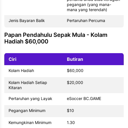
pegangan (yang mana-
mana yang terendah)
Jenis Bayaran Balik
Pertaruhan Percuma
Papan Pendahulu Sepak Mula - Kolam
Hadiah $60,000
Ciri
Butiran
Kolam Hadiah
$60,000
Kolam Hadiah Setiap
$20,000
Kitaran
Pertaruhan yang Layak
eSoccer BC.GAME
Pegangan Minimum
$10
Kemungkinan Minimum
1.30