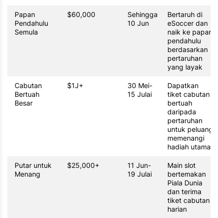
Papan
$60,000
Sehingga
Bertaruh di
Pendahulu
10 Jun
eSoccer dan
Semula
naik ke papan
pendahulu
berdasarkan
pertaruhan
yang layak
Cabutan
$1J+
30 Mei-
Dapatkan
Bertuah
15 Julai
tiket cabutan
Besar
bertuah
daripada
pertaruhan
untuk peluang
memenangi
hadiah utama
Putar untuk
$25,000+
11 Jun-
Main slot
Menang
19 Julai
bertemakan
Piala Dunia
dan terima
tiket cabutan
harian