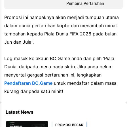
Pembina Pertaruhan
Promosi ini nampaknya akan menjadi tumpuan utama
dalam dunia pertaruhan kripto dan menambah minat
tambahan kepada Piala Dunia FIFA 2026 pada bulan
Jun dan Julai.
Log masuk ke akaun BC Game anda dan pilih 'Piala
Dunia' daripada menu pada skrin. Jika anda belum
menyertai gergasi pertaruhan ini, lengkapkan
Pendaftaran BC.Game
untuk mendaftar dalam masa
kurang daripada satu minit!
Latest News
PROMOSI BESAR