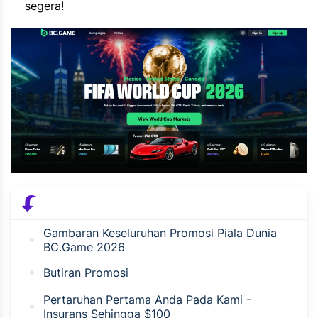
segera!
Gambaran Keseluruhan Promosi Piala Dunia
BC.Game 2026
Butiran Promosi
Pertaruhan Pertama Anda Pada Kami -
Insurans Sehingga $100