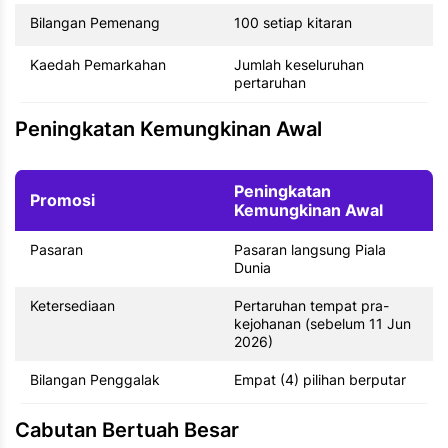
Bilangan Pemenang
100 setiap kitaran
Kaedah Pemarkahan
Jumlah keseluruhan
pertaruhan
Peningkatan Kemungkinan Awal
Peningkatan
Promosi
Kemungkinan Awal
Pasaran
Pasaran langsung Piala
Dunia
Ketersediaan
Pertaruhan tempat pra-
kejohanan (sebelum 11 Jun
2026)
Bilangan Penggalak
Empat (4) pilihan berputar
Cabutan Bertuah Besar