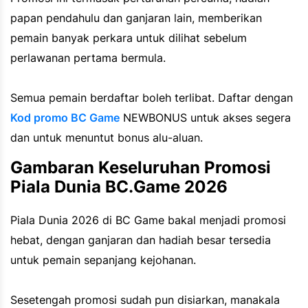
papan pendahulu dan ganjaran lain, memberikan
pemain banyak perkara untuk dilihat sebelum
perlawanan pertama bermula.
Semua pemain berdaftar boleh terlibat. Daftar dengan
Kod promo BC Game
NEWBONUS untuk akses segera
dan untuk menuntut bonus alu-aluan.
Gambaran Keseluruhan Promosi
Piala Dunia BC.Game 2026
Piala Dunia 2026 di BC Game bakal menjadi promosi
hebat, dengan ganjaran dan hadiah besar tersedia
untuk pemain sepanjang kejohanan.
Sesetengah promosi sudah pun disiarkan, manakala