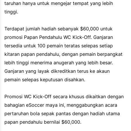
taruhan hanya untuk mengejar tempat yang lebih
tinggi.
Terdapat jumlah hadiah sebanyak $60,000 untuk
promosi Papan Pendahulu WC Kick-Off. Ganjaran
tersedia untuk 100 pemain teratas selepas setiap
kitaran papan pendahulu, dengan pemain berpangkat
lebih tinggi menerima anugerah yang lebih besar.
Ganjaran yang layak dikreditkan terus ke akaun
pemain selepas keputusan disahkan.
Promosi WC Kick-Off secara khusus dikaitkan dengan
bahagian eSoccer maya ini, menggabungkan acara
pertaruhan bola sepak pantas dengan hadiah utama
papan pendahulu bernilai $60,000.