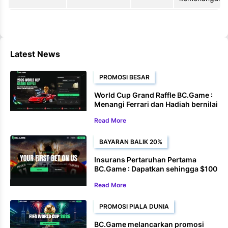
Latest News
PROMOSI BESAR
World Cup Grand Raffle BC.Game :
Menangi Ferrari dan Hadiah bernilai
$1,000,000
Read More
BAYARAN BALIK 20%
Insurans Pertaruhan Pertama
BC.Game : Dapatkan sehingga $100
Kembali untuk Pertaruhan Piala
Read More
Dunia Pertama Anda
PROMOSI PIALA DUNIA
BC.Game melancarkan promosi