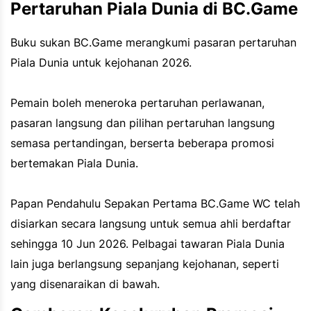
Pertaruhan Piala Dunia di BC.Game
Buku sukan BC.Game merangkumi pasaran pertaruhan
Piala Dunia untuk kejohanan 2026.
Pemain boleh meneroka pertaruhan perlawanan,
pasaran langsung dan pilihan pertaruhan langsung
semasa pertandingan, berserta beberapa promosi
bertemakan Piala Dunia.
Papan Pendahulu Sepakan Pertama BC.Game WC telah
disiarkan secara langsung untuk semua ahli berdaftar
sehingga 10 Jun 2026. Pelbagai tawaran Piala Dunia
lain juga berlangsung sepanjang kejohanan, seperti
yang disenaraikan di bawah.