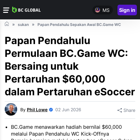
Sign in
MS
sukan
Papan Pendahulu Sepakan Awal BC.Game WC
Papan Pendahulu
Permulaan BC.Game WC:
Bersaing untuk
Pertaruhan $60,000
dalam Pertaruhan eSoccer
By
Phil Lowe
02 Jun 2026
Share
BC.Game menawarkan hadiah bernilai $60,000
melalui Papan Pendahulu WC Kick-Offnya