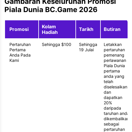
Gambaran Keseluruhan Promosi
Piala Dunia BC.Game 2026
Kolam
Promosi
Tarikh
Butiran
Hadiah
Pertaruhan
Sehingga $100
Sehingga
Letakkan
Pertama
19 Julai
pertaruhan
Anda Pada
pemenang
Kami
perlawanan
Piala Dunia
pertama
anda yang
telah
diselesaikan
dan
dapatkan
20%
daripada
taruhan anda
dikembalikan
sebagai
pertaruhan