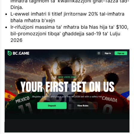
imħatra tagħhom ta' kwalifikazzjoni għat-Tazza tad-
Dinja.
L-ewwel imħatri li titlef jirritornaw 20% tal-imħatra
bħala mħatra b'xejn
Ir-rifużjoni massima ta' mħatra bla ħlas hija ta' $100,
bil-promozzjoni tibqa' għaddejja sad-19 ta' Lulju
2026