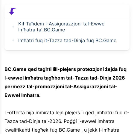
Kif Taħdem l-Assigurazzjoni tal-Ewwel
Imħatra ta' BC.Game
Imħatri fuq it-Tazza tad-Dinja fuq BC.Game
BC.Game qed tagħti lill-plejers protezzjoni żejda fuq
l-ewwel imħatra tagħhom tat-Tazza tad-Dinja 2026
permezz tal-promozzjoni tal-Assigurazzjoni tal-
Ewwel Imħatra.
L-offerta hija mmirata lejn plejers li qed jimħatru fuq it-
Tazza tad-Dinja tal-2026. Poġġi l-ewwel imħatra
kwalifikanti tiegħek fuq BC.Game , u jekk l-imħatra