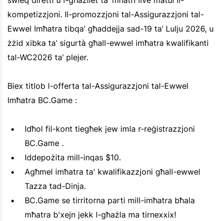
swieq diretti u l-għażliet ta’ mħatri live matul il-
kompetizzjoni. Il-promozzjoni tal-Assigurazzjoni tal-
Ewwel Imħatra tibqa’ għaddejja sad-19 ta’ Lulju 2026, u
żżid xibka ta’ sigurtà għall-ewwel imħatra kwalifikanti
tal-WC2026 ta’ plejer.
Biex titlob l-offerta tal-Assigurazzjoni tal-Ewwel
Imħatra BC.Game :
Idħol fil-kont tiegħek jew imla r-reġistrazzjoni
BC.Game .
Iddepożita mill-inqas $10.
Agħmel imħatra ta' kwalifikazzjoni għall-ewwel
Tazza tad-Dinja.
BC.Game se tirritorna parti mill-imħatra bħala
mħatra b'xejn jekk l-għażla ma tirnexxix!