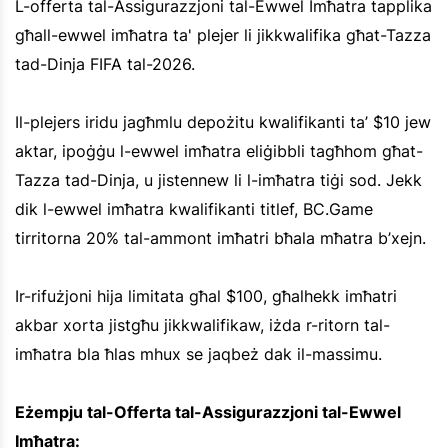
L-offerta tal-Assigurazzjoni tal-Ewwel Imħatra tapplika
għall-ewwel imħatra ta' plejer li jikkwalifika għat-Tazza
tad-Dinja FIFA tal-2026.
Il-plejers iridu jagħmlu depożitu kwalifikanti ta’ $10 jew
aktar, ipoġġu l-ewwel imħatra eliġibbli tagħhom għat-
Tazza tad-Dinja, u jistennew li l-imħatra tiġi sod. Jekk
dik l-ewwel imħatra kwalifikanti titlef, BC.Game
tirritorna 20% tal-ammont imħatri bħala mħatra b’xejn.
Ir-rifużjoni hija limitata għal $100, għalhekk imħatri
akbar xorta jistgħu jikkwalifikaw, iżda r-ritorn tal-
imħatra bla ħlas mhux se jaqbeż dak il-massimu.
Eżempju tal-Offerta tal-Assigurazzjoni tal-Ewwel
Imħatra: