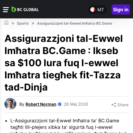
Sign in
MT
Sports
Assigurazzjoni tal-Ewwel Imħatra BC.Game
Assigurazzjoni tal-Ewwel
Imħatra BC.Game : Ikseb
sa $100 lura fuq l-ewwel
Imħatra tiegħek fit-Tazza
tad-Dinja
By
Robert Norman
28 Mej 2026
Share
L-Assigurazzjoni tal-Ewwel Imħatra ta' BC.Game
tagħti lill-plejers xibka ta' sigurtà fuq l-ewwel