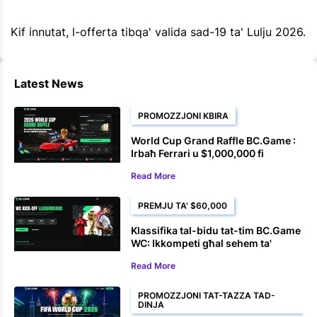
Kif innutat, l-offerta tibqa' valida sad-19 ta' Lulju 2026.
Latest News
PROMOZZJONI KBIRA
World Cup Grand Raffle BC.Game :
Irbaħ Ferrari u $1,000,000 fi
Premjijiet
Read More
PREMJU TA' $60,000
Klassifika tal-bidu tat-tim BC.Game
WC: Ikkompeti għal sehem ta'
$60,000 fuq l-imħatri eSoccer
Read More
PROMOZZJONI TAT-TAZZA TAD-
DINJA