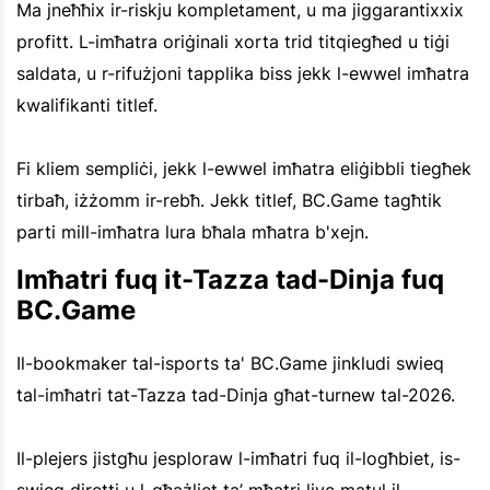
Ma jneħħix ir-riskju kompletament, u ma jiggarantixxix
profitt. L-imħatra oriġinali xorta trid titqiegħed u tiġi
saldata, u r-rifużjoni tapplika biss jekk l-ewwel imħatra
kwalifikanti titlef.
Fi kliem sempliċi, jekk l-ewwel imħatra eliġibbli tiegħek
tirbaħ, iżżomm ir-rebħ. Jekk titlef, BC.Game tagħtik
parti mill-imħatra lura bħala mħatra b'xejn.
Imħatri fuq it-Tazza tad-Dinja fuq
BC.Game
Il-bookmaker tal-isports ta' BC.Game jinkludi swieq
tal-imħatri tat-Tazza tad-Dinja għat-turnew tal-2026.
Il-plejers jistgħu jesploraw l-imħatri fuq il-logħbiet, is-