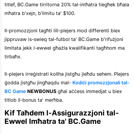
titlef, BC.Game tirritorna 20% tal-imħatra tiegħek bħala
mħatra b'xejn, b'limitu ta' $100.
Il-promozzjoni tagħti lill-plejers mod differenti biex
jippruvaw is-swieq tal-futbol ta' BC.Game b'rifużjoni
limitata jekk l-ewwel għażla kwalifikanti tagħhom ma
tirbaħx.
Il-plejers irreġistrati kollha jistgħu jieħdu sehem. Plejers
ġodda jistgħu jingħaqdu mal-
Kodiċi promozzjonali tal-
BC Game
NEWBONUS
għal aċċess immedjat u biex
titlob il-bonus ta' merħba.
Kif Taħdem l-Assigurazzjoni tal-
Ewwel Imħatra ta' BC.Game