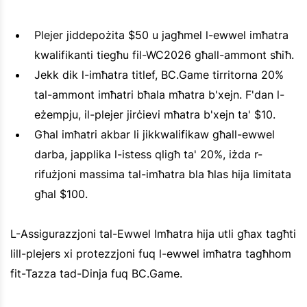
Plejer jiddepożita $50 u jagħmel l-ewwel imħatra
kwalifikanti tiegħu fil-WC2026 għall-ammont sħiħ.
Jekk dik l-imħatra titlef, BC.Game tirritorna 20%
tal-ammont imħatri bħala mħatra b'xejn. F'dan l-
eżempju, il-plejer jirċievi mħatra b'xejn ta' $10.
Għal imħatri akbar li jikkwalifikaw għall-ewwel
darba, japplika l-istess qligħ ta' 20%, iżda r-
rifużjoni massima tal-imħatra bla ħlas hija limitata
għal $100.
L-Assigurazzjoni tal-Ewwel Imħatra hija utli għax tagħti
lill-plejers xi protezzjoni fuq l-ewwel imħatra tagħhom
fit-Tazza tad-Dinja fuq BC.Game.