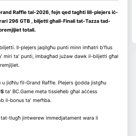
 Raffle tal-2026, fejn qed tagħti lill-plejers iċ-
rari 296 GTB , biljetti għall-Finali tat-Tazza tad-
emjijiet totali.
ljetti. Il-plejers jaqilgħu punti minn imħatri b'flus
ta' miri ta' punti, imbagħad jużaw dawk il-biljetti għal
emjijiet.
lu u jidħlu fil-Grand Raffle. Plejers ġodda jistgħu
S
ta' BC.Game meta tissieħeb għal aċċess
ob il-bonus ta' merħba.
ati tat-tlugħ jintwerew immedjatament wara li