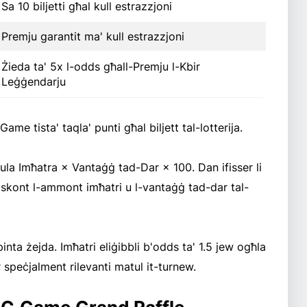
Sa 10 biljetti għal kull estrazzjoni
Premju garantit ma' kull estrazzjoni
Żieda ta' 5x l-odds għall-Premju l-Kbir
Leġġendarju
Game tista' taqla' punti għal biljett tal-lotterija.
mula Imħatra × Vantaġġ tad-Dar × 100. Dan ifisser li
ja skont l-ammont imħatri u l-vantaġġ tad-dar tal-
inta żejda. Imħatri eliġibbli b'odds ta' 1.5 jew ogħla
ir speċjalment rilevanti matul it-turnew.