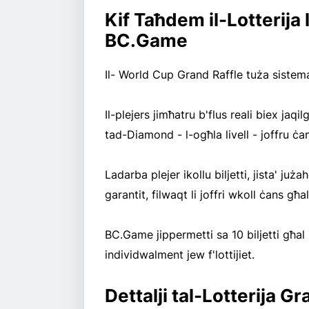
Kif Taħdem il-Lotterija 
BC.Game
Il- World Cup Grand Raffle tuża sistema t
Il-plejers jimħatru b'flus reali biex jaqilg
tad-Diamond - l-ogħla livell - joffru ċ
Ladarba plejer ikollu biljetti, jista' juża
garantit, filwaqt li joffri wkoll ċans għal
BC.Game jippermetti sa 10 biljetti għal ku
individwalment jew f'lottijiet.
Dettalji tal-Lotterija 