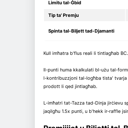
Limitu tal-Ġbid
Tip ta' Premju
Spinta tal-Biljett tad-Djamanti
Kull imħatra b'flus reali li tintlagħab BC.
Il-punti huma kkalkulati bl-użu tal-for
l-kontribuzzjoni tal-logħba tista' tvar
prodott li qed jintlagħab.
L-imħatri tat-Tazza tad-Dinja jirċievu sp
jaqilgħu 1.5x punti, u b'hekk ir-raffle js