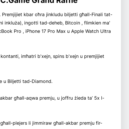
l-BC.Game Grand Raffle
remjijiet kbar oħra jinkludu biljetti għall-Finali tat-
inkluża), ingotti tad-deheb, Bitcoin , flimkien ma'
MacBook Pro , iPhone 17 Pro Max u Apple Watch Ultra
 kontanti, imħatri b'xejn, spins b'xejn u premjijiet
ffle u Biljetti tad-Diamond.
akbar għall-aqwa premju, u joffru żieda ta’ 5x l-
 għall-plejers li jimmiraw għall-akbar premju fir-