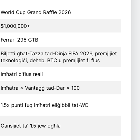
World Cup Grand Raffle 2026
$1,000,000+
Ferrari 296 GTB
Biljetti għat-Tazza tad-Dinja FIFA 2026, premjijiet
teknoloġiċi, deheb, BTC u premjijiet fi flus
Imħatri b'flus reali
Imħatra × Vantaġġ tad-Dar × 100
1.5x punti fuq imħatri eliġibbli tat-WC
Ċansijiet ta' 1.5 jew ogħla