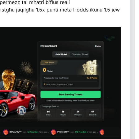
ja permezz ta' mħatri b'flus reali
 jistgħu jaqilgħu 1.5x punti meta l-odds ikunu 1.5 jew