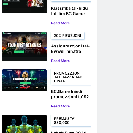
Klassifika tal-bidu
tat-tim BC.Game
WC: Ikkompeti għal
Read More
sehem ta' $60,000
fuq l-imħatri
eSoccer
20% RIFUŻJONI
Assigurazzjoni tal-
Ewwel Imħatra
BC.Game : Ikseb sa
Read More
$100 lura fuq l-
ewwel Imħatra
tiegħek fit-Tazza
PROMOZZJONI
TAT-TAZZA TAD-
tad-Dinja
DINJA
BC.Game tniedi
promozzjoni ta’ $2
miljun għat-Tazza
Read More
tad-Dinja 2026
PREMJU TA’
$30,000
Ilgħab Euro 2024