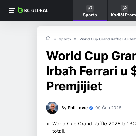
Sports
Kodiċi Pro
Sports
World Cup Grand Raffle BC.Game 
World Cup Gran
Irbaħ Ferrari u
Premjijiet
By
Phil Lowe
09 Ġun 2026
World Cup Grand Raffle 2026 ta' BC.
totali.