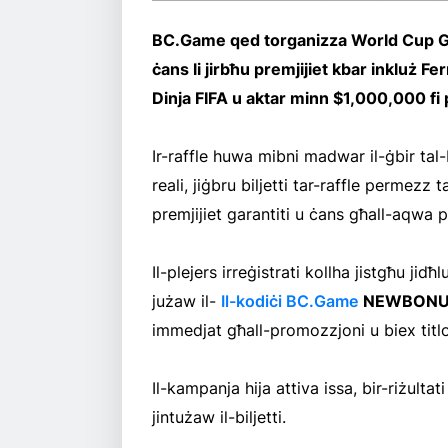
BC.Game qed torganizza World Cup Grand
ċans li jirbħu premjijiet kbar inkluż Fer
Dinja FIFA u aktar minn $1,000,000 fi pr
Ir-raffle huwa mibni madwar il-ġbir tal-bi
reali, jiġbru biljetti tar-raffle permezz 
premjijiet garantiti u ċans għall-aqwa pr
Il-plejers irreġistrati kollha jistgħu jidħ
jużaw il-
Il-kodiċi BC.Game
NEWBONU
immedjat għall-promozzjoni u biex titl
Il-kampanja hija attiva issa, bir-riżult
jintużaw il-biljetti.