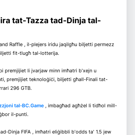
bira tat-Tazza tad-Dinja tal-
Raffle , il-plejers iridu jaqilgħu biljetti permezz
jetti fit-tlugħ tal-lotterija.
bi premjijiet li jvarjaw minn imħatri b'xejn u
i, premjijiet teknoloġiċi, biljetti għall-Finali tat-
errari 296 GTB.
zzjoni tal-BC.Game
, imbagħad agħżel li tidħol mill-
bor il-punti.
ad-Dinja FIFA , imħatri eliġibbli b'odds ta' 1.5 jew