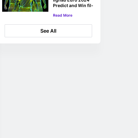
Predict and Win fil-
BC Game
Read More
See All