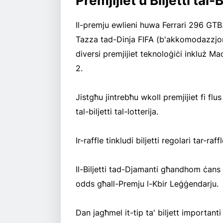
Premjijiet u Biljetti ta
Il-premju ewlieni huwa Ferrari 296 GTB. P
Tazza tad-Dinja FIFA (b'akkomodazzjoni 
diversi premjijiet teknoloġiċi inkluż 
2.
Jistgħu jintrebħu wkoll premjijiet fi flus
tal-biljetti tal-lotterija.
Ir-raffle tinkludi biljetti regolari tar-ra
Il-Biljetti tad-Djamanti għandhom ċans 
odds għall-Premju l-Kbir Leġġendarju.
Dan jagħmel it-tip ta' biljett importanti