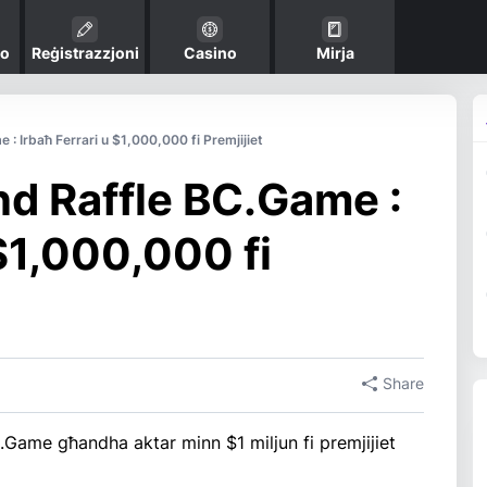
mo
Reġistrazzjoni
Casino
Mirja
: Irbaħ Ferrari u $1,000,000 fi Premjijiet
d Raffle BC.Game :
 $1,000,000 fi
Share
Game għandha aktar minn $1 miljun fi premjijiet