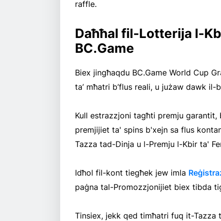
raffle.
Daħħal fil-Lotterija l-K
BC.Game
Biex jingħaqdu BC.Game World Cup Grand 
ta’ mħatri b’flus reali, u jużaw dawk il-bil
Kull estrazzjoni tagħti premju garantit, 
premjijiet ta' spins b'xejn sa flus kontant
Tazza tad-Dinja u l-Premju l-Kbir ta' F
Idħol fil-kont tiegħek jew imla
Reġistra
paġna tal-Promozzjonijiet biex tibda tiġ
Tinsiex, jekk qed timħatri fuq it-Tazza t