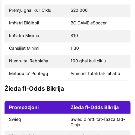
Premju għal Kull Ċiklu
$20,000
Imħatri Eliġibbli
BC.GAME eSoccer
Imħatra Minima
$10
Ċansijiet Minimi
1.30
Numru ta' Rebbieħa
100 għal kull ċiklu
Metodu ta' Punteġġ
Ammont totali tal-imħatra
Żieda fl-Odds Bikrija
Promozzjoni
Żieda fl-Odds Bikrija
Swieq
Swieq diretti tat-Tazza tad-
Dinja