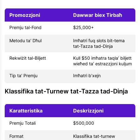
Promozzjoni
Dawwar biex Tirbaħ
Premju tal-Fond
$25,000+
Metodu ta' Dħul
Imħatri fuq slots bit-tema
tat-Tazza tad-Dinja
Rekwiżit tal-Biljett
Kull $50 imħatra taqla’ biljett
wieħed ta’ estrazzjoni kuljum
Tip ta' Premju
Imħatri b'xejn
Klassifika tat-Turnew tat-Tazza tad-Dinja
Karatteristika
Deskrizzjoni
Premju Totali
$500,000
Format
Klassifika tat-turnew