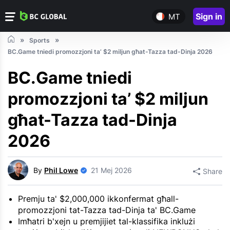
Sign in
MT
Sports
BC.Game tniedi promozzjoni ta’ $2 miljun għat-Tazza tad-Dinja 2026
BC.Game tniedi
promozzjoni ta’ $2 miljun
għat-Tazza tad-Dinja
2026
By
Phil Lowe
21 Mej 2026
Share
Premju ta' $2,000,000 ikkonfermat għall-
promozzjoni tat-Tazza tad-Dinja ta' BC.Game
Imħatri b'xejn u premjijiet tal-klassifika inklużi