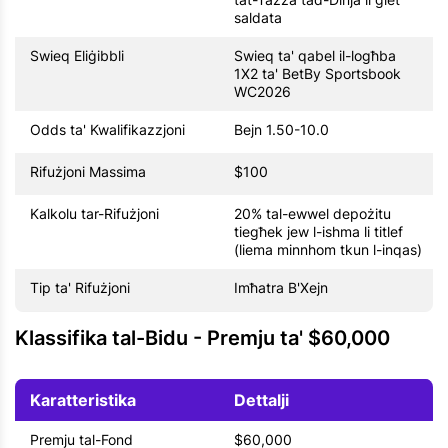
saldata
Swieq Eliġibbli
Swieq ta' qabel il-logħba
1X2 ta' BetBy Sportsbook
WC2026
Odds ta' Kwalifikazzjoni
Bejn 1.50-10.0
Rifużjoni Massima
$100
Kalkolu tar-Rifużjoni
20% tal-ewwel depożitu
tiegħek jew l-ishma li titlef
(liema minnhom tkun l-inqas)
Tip ta' Rifużjoni
Imħatra B'Xejn
Klassifika tal-Bidu - Premju ta' $60,000
Karatteristika
Dettalji
Premju tal-Fond
$60,000