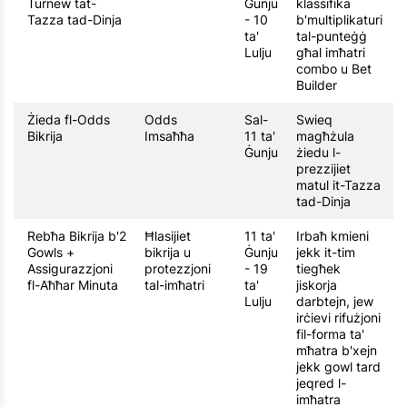
Turnew tat-
Ġunju
klassifika
Tazza tad-Dinja
- 10
b'multiplikaturi
ta'
tal-punteġġ
Lulju
għal imħatri
combo u Bet
Builder
Żieda fl-Odds
Odds
Sal-
Swieq
Bikrija
Imsaħħa
11 ta'
magħżula
Ġunju
żiedu l-
prezzijiet
matul it-Tazza
tad-Dinja
Rebħa Bikrija b'2
Ħlasijiet
11 ta'
Irbaħ kmieni
Gowls +
bikrija u
Ġunju
jekk it-tim
Assigurazzjoni
protezzjoni
- 19
tiegħek
fl-Aħħar Minuta
tal-imħatri
ta'
jiskorja
Lulju
darbtejn, jew
irċievi rifużjoni
fil-forma ta'
mħatra b'xejn
jekk gowl tard
jeqred l-
imħatra