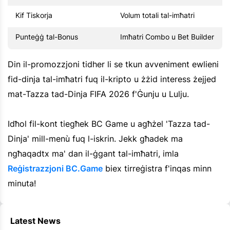
Kif Tiskorja
Volum totali tal-imħatri
Punteġġ tal-Bonus
Imħatri Combo u Bet Builder
Din il-promozzjoni tidher li se tkun avveniment ewlieni
fid-dinja tal-imħatri fuq il-kripto u żżid interess żejjed
mat-Tazza tad-Dinja FIFA 2026 f'Ġunju u Lulju.
Idħol fil-kont tiegħek BC Game u agħżel 'Tazza tad-
Dinja' mill-menù fuq l-iskrin. Jekk għadek ma
ngħaqadtx ma' dan il-ġgant tal-imħatri, imla
Reġistrazzjoni BC.Game
biex tirreġistra f'inqas minn
minuta!
Latest News