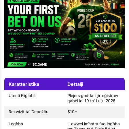
Karatteristika
Dettalji
Utenti Eliġibbli
Plejers ġodda li jirreġistraw
qabel id-19 ta' Lulju 2026
Rekwiżit ta' Depożitu
$10+
Logħba
L-ewwel imħatra fuq logħba
tat-Tazza tad-Dinja li ġiet