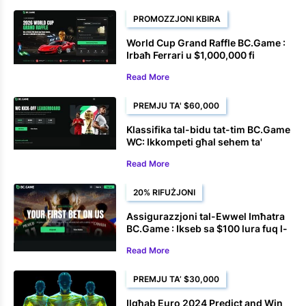
PROMOZZJONI KBIRA
World Cup Grand Raffle BC.Game :
Irbaħ Ferrari u $1,000,000 fi
Premjijiet
Read More
PREMJU TA' $60,000
Klassifika tal-bidu tat-tim BC.Game
WC: Ikkompeti għal sehem ta'
$60,000 fuq l-imħatri eSoccer
Read More
20% RIFUŻJONI
Assigurazzjoni tal-Ewwel Imħatra
BC.Game : Ikseb sa $100 lura fuq l-
ewwel Imħatra tiegħek fit-Tazza
Read More
tad-Dinja
PREMJU TA’ $30,000
Ilgħab Euro 2024 Predict and Win