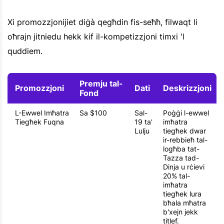
Xi promozzjonijiet diġà qegħdin fis-seħħ, filwaqt li
oħrajn jitniedu hekk kif il-kompetizzjoni timxi 'l
quddiem.
Premju tal-
Promozzjoni
Dati
Deskrizzjoni
Fond
L-Ewwel Imħatra
Sa $100
Sal-
Poġġi l-ewwel
Tiegħek Fuqna
19 ta'
imħatra
Lulju
tiegħek dwar
ir-rebbieħ tal-
logħba tat-
Tazza tad-
Dinja u rċievi
20% tal-
imħatra
tiegħek lura
bħala mħatra
b'xejn jekk
titlef.