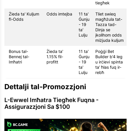
tiegħek
Żieda ta' Kuljum
Odds imtejba
11 ta'
Tliet swieq
fl-Odds
Ġunju
magħżula tat-
- 19
Tazza tad-
ta'
Dinja se
Lulju
jkollhom odds
miżjuda kuljum
Bonus tal-
Żieda ta'
11 ta'
Poġġi Bet
Bennej tal-
1.15% fil-
Ġunju
Builder b'4 leg
Imħatri
profitt
- 19
u irċievi spinta
ta'
ta' ħlas fuq ir-
Lulju
rebħ
Dettalji tal-Promozzjoni
L-Ewwel Imħatra Tiegħek Fuqna -
Assigurazzjoni Sa $100