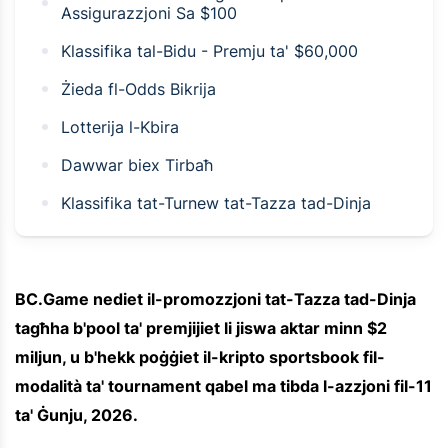
Assigurazzjoni Sa $100
Klassifika tal-Bidu - Premju ta' $60,000
Żieda fl-Odds Bikrija
Lotterija l-Kbira
Dawwar biex Tirbaħ
Klassifika tat-Turnew tat-Tazza tad-Dinja
BC.Game nediet il-promozzjoni tat-Tazza tad-Dinja
tagħha b'pool ta' premjijiet li jiswa aktar minn $2
miljun, u b'hekk poġġiet il-kripto sportsbook fil-
modalità ta' tournament qabel ma tibda l-azzjoni fil-11
ta' Ġunju, 2026.