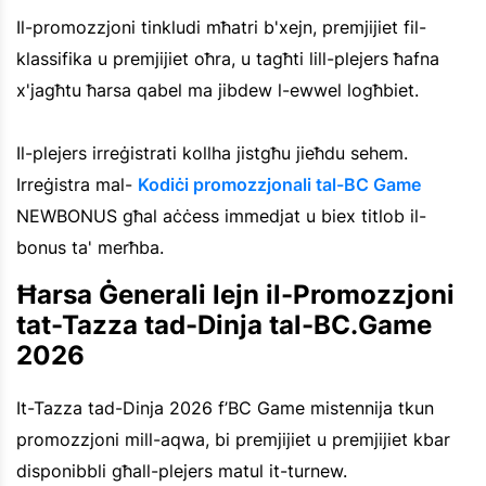
Il-promozzjoni tinkludi mħatri b'xejn, premjijiet fil-
klassifika u premjijiet oħra, u tagħti lill-plejers ħafna
x'jagħtu ħarsa qabel ma jibdew l-ewwel logħbiet.
Il-plejers irreġistrati kollha jistgħu jieħdu sehem.
Irreġistra mal-
Kodiċi promozzjonali tal-BC Game
NEWBONUS għal aċċess immedjat u biex titlob il-
bonus ta' merħba.
Ħarsa Ġenerali lejn il-Promozzjoni
tat-Tazza tad-Dinja tal-BC.Game
2026
It-Tazza tad-Dinja 2026 f’BC Game mistennija tkun
promozzjoni mill-aqwa, bi premjijiet u premjijiet kbar
disponibbli għall-plejers matul it-turnew.