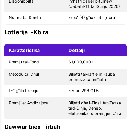
Disponibbiltà
Imħatri qabel it-turnew
(qabel il-11 ta' Ġunju 2026)
Numru ta' Spinta
Erba' (4) għażliet li jduru
Lotterija l-Kbira
Karatteristika
Dettalji
Premju tal-Fond
$1,000,000+
Metodu ta' Dħul
Biljetti tar-raffle miksuba
permezz tal-imħatri
L-Ogħla Premju
Ferrari 296 GTB
Premjijiet Addizzjonali
Biljetti għall-Finali tat-Tazza
tad-Dinja, Deheb,
elettronika, u premjijiet oħra
Dawwar biex Tirbaħ