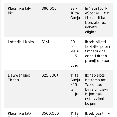
Klassifika tal-
$60,000
Sal-
Imħatri fuq l-
Bidu
10 ta'
eSoccer u itla’
Ġunju
fil-klassifika
bbażata fuq
imħatri
eliġibbli
Lotterija l-Kbira
$1M+
30
Ikseb biljetti
ta'
tal-lotterija billi
Mejju
timħatri għal
- 15
ċans li tirbaħ
ta'
premjijiet kbar
Lulju
Dawwar biex
$25,000+
11 ta'
Ilgħab slots
Tirbaħ
Ġunju
bit-tema tat-
- 19
Tazza tad-
ta'
Dinja u irċievi
Lulju
biljetti tal-
estrazzjoni
kuljum
Klassifika tat-
$500,000
11 ta'
Ikseb punti fil-