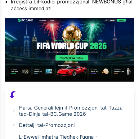
Irreġistra bil-kodiċi promozzjonali NEWBONUS għal
aċċess immedjat!
Ħarsa Ġenerali lejn il-Promozzjoni tat-Tazza
tad-Dinja tal-BC.Game 2026
Dettalji tal-Promozzjoni
L-Ewwel Imħatra Tiegħek Fuqna -