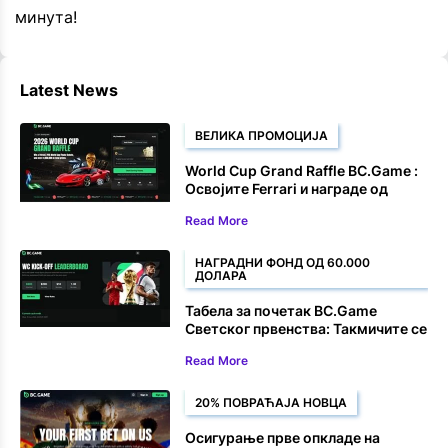
минута!
Latest News
ВЕЛИКА ПРОМОЦИЈА
World Cup Grand Raffle BC.Game :
Освојите Ferrari и награде од
1.000.000 долара
Read More
НАГРАДНИ ФОНД ОД 60.000
ДОЛАРА
Табела за почетак BC.Game
Светског првенства: Такмичите се
за део од 60.000 долара на
Read More
eSoccer опкладама
20% ПОВРАЋАЈА НОВЦА
Осигурање прве опкладе на