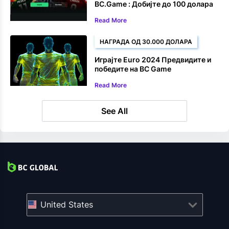
BC.Game : Добијте до 100 долара
назад на своју прву опкладу на
Read More
Светско првенство
НАГРАДА ОД 30.000 ДОЛАРА
Играјте Euro 2024 Предвидите и
победите на BC Game
Read More
See All
United States