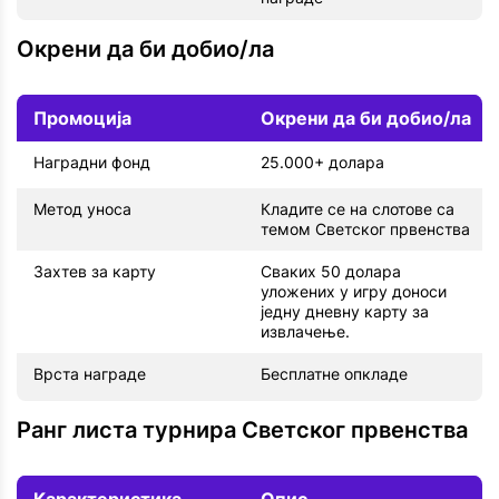
Окрени да би добио/ла
Промоција
Окрени да би добио/ла
Наградни фонд
25.000+ долара
Метод уноса
Кладите се на слотове са
темом Светског првенства
Захтев за карту
Сваких 50 долара
уложених у игру доноси
једну дневну карту за
извлачење.
Врста награде
Бесплатне опкладе
Ранг листа турнира Светског првенства
Карактеристика
Опис