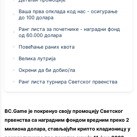
Ваша прва опклада код нас - осигурање
до 100 долара
Ранг листа за почетнике - наградни фонд
од 60.000 долара
Повећање раних квота
Велика лутрија
Окрени да би добио/ла
Ранг листа турнира Светског првенства
BC.Game је покренуо своју промоцију Светског
првенства са наградним фондом вредним преко 2
милиона долара, стављајући крипто кладионицу у