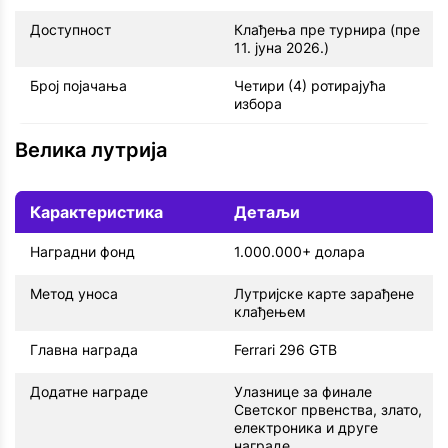
Доступност
Клађења пре турнира (пре
11. јуна 2026.)
Број појачања
Четири (4) ротирајућа
избора
Велика лутрија
Карактеристика
Детаљи
Наградни фонд
1.000.000+ долара
Метод уноса
Лутријске карте зарађене
клађењем
Главна награда
Ferrari 296 GTB
Додатне награде
Улазнице за финале
Светског првенства, злато,
електроника и друге
награде