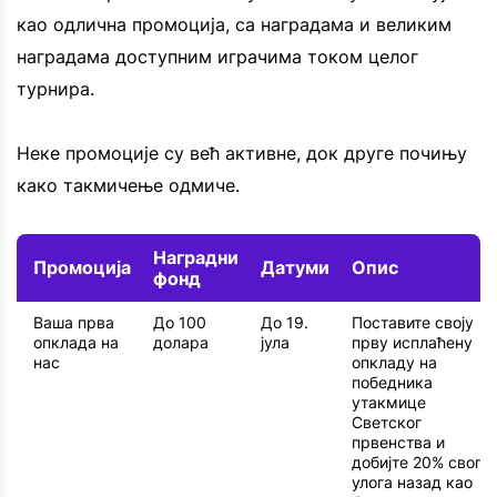
као одлична промоција, са наградама и великим
наградама доступним играчима током целог
турнира.
Неке промоције су већ активне, док друге почињу
како такмичење одмиче.
Наградни
Промоција
Датуми
Опис
фонд
Ваша прва
До 100
До 19.
Поставите своју
опклада на
долара
јула
прву исплаћену
нас
опкладу на
победника
утакмице
Светског
првенства и
добијте 20% свог
улога назад као