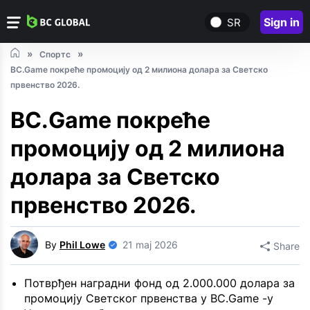
Sign in
SR
Спортс
BC.Game покреће промоцију од 2 милиона долара за Светско
првенство 2026.
BC.Game покреће
промоцију од 2 милиона
долара за Светско
првенство 2026.
By
Phil Lowe
21 maj 2026
Share
Потврђен наградни фонд од 2.000.000 долара за
промоцију Светског првенства у BC.Game -у