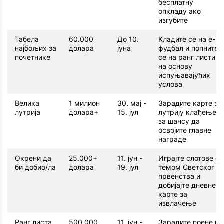
бесплатну
опкладу ако
изгубите
Табела
60.000
До 10.
Кладите се на е-
најбољих за
долара
јуна
фудбал и попните
почетнике
се на ранг листи
на основу
испуњавајућих
услова
Велика
1 милион
30. мај -
Зарадите карте за
лутрија
долара+
15. јул
лутрију клађењем
за шансу да
освојите главне
награде
Окрени да
25.000+
11. јун -
Играјте слотове са
би добио/ла
долара
19. јул
темом Светског
првенства и
добијајте дневне
карте за
извлачење
Ранг листа
500.000
11. јун -
Зарадите поене на