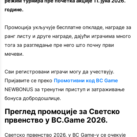
режим турнира пре почетка акције 11. јуна 2026.
године.
Промоција укључује бесплатне опкладе, награде за
ранг листу и друге награде, дајући играчима много
тога за разгледање пре него што почну први
мечеви.
Сви регистровани играчи могу да учествују.
Пријавите се преко
Промотивни код BC Game
NEWBONUS за тренутни приступ и затраживање
бонуса добродошлице.
Преглед промоције за Светско
првенство у BC.Game 2026.
Светско првенство 2026. у BC Game-у се очекује