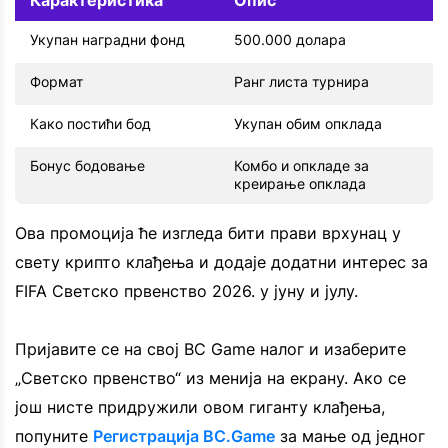
Укупан наградни фонд
500.000 долара
Формат
Ранг листа турнира
Како постићи бод
Укупан обим опклада
Бонус бодовање
Комбо и опкладе за
креирање опклада
Ова промоција ће изгледа бити прави врхунац у
свету крипто клађења и додаје додатни интерес за
FIFA Светско првенство 2026. у јуну и јулу.
Пријавите се на свој BC Game налог и изаберите
„Светско првенство“ из менија на екрану. Ако се
још нисте придружили овом гиганту клађења,
попуните
Регистрација BC.Game
за мање од једног