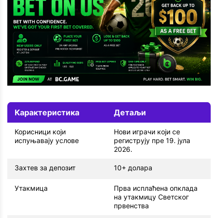
Карактеристика
Детаљи
Корисници који
Нови играчи који се
испуњавају услове
региструју пре 19. јула
2026.
Захтев за депозит
10+ долара
Утакмица
Прва исплаћена опклада
на утакмицу Светског
првенства