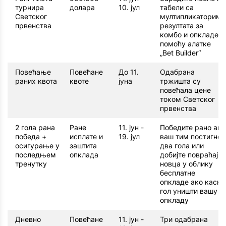
турнира
долара
10. јул
табели са
Светског
мултипликаторима
првенства
резултата за
комбо и опкладе
помоћу алатке
„Bet Builder“
Повећање
Повећане
До 11.
Одабрана
раних квота
квоте
јуна
тржишта су
повећала цене
током Светског
првенства
2 гола рана
Ране
11. јун -
Победите рано ако
победа +
исплате и
19. јул
ваш тим постигне
осигурање у
заштита
два гола или
последњем
опклада
добијте повраћај
тренутку
новца у облику
бесплатне
опкладе ако касни
гол уништи вашу
опкладу
Дневно
Повећане
11. јун -
Три одабрана