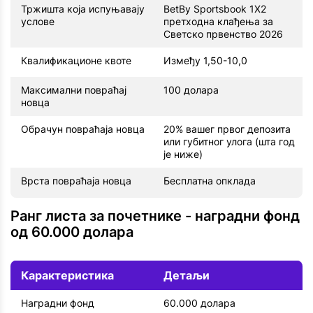
Тржишта која испуњавају
BetBy Sportsbook 1X2
услове
претходна клађења за
Светско првенство 2026
Квалификационе квоте
Између 1,50-10,0
Максимални повраћај
100 долара
новца
Обрачун повраћаја новца
20% вашег првог депозита
или губитног улога (шта год
је ниже)
Врста повраћаја новца
Бесплатна опклада
Ранг листа за почетнике - наградни фонд
од 60.000 долара
Карактеристика
Детаљи
Наградни фонд
60.000 долара