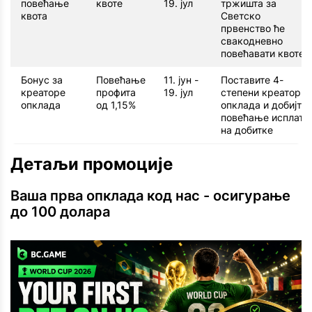
повећање
квоте
19. јул
тржишта за
квота
Светско
првенство ће
свакодневно
повећавати квоте
Бонус за
Повећање
11. јун -
Поставите 4-
креаторе
профита
19. јул
степени креатор
опклада
од 1,15%
опклада и добијте
повећање исплате
на добитке
Детаљи промоције
Ваша прва опклада код нас - осигурање
до 100 долара