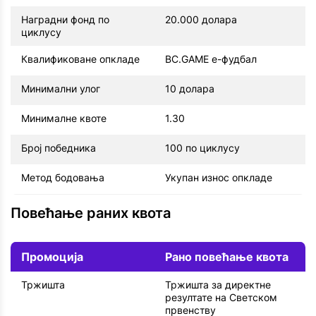
Наградни фонд по
20.000 долара
циклусу
Квалификоване опкладе
BC.GAME е-фудбал
Минимални улог
10 долара
Минималне квоте
1.30
Број победника
100 по циклусу
Метод бодовања
Укупан износ опкладе
Повећање раних квота
Промоција
Рано повећање квота
Тржишта
Тржишта за директне
резултате на Светском
првенству