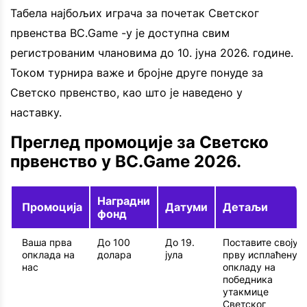
Табела најбољих играча за почетак Светског
првенства BC.Game -у је доступна свим
регистрованим члановима до 10. јуна 2026. године.
Током турнира важе и бројне друге понуде за
Светско првенство, као што је наведено у
наставку.
Преглед промоције за Светско
првенство у BC.Game 2026.
Наградни
Промоција
Датуми
Детаљи
фонд
Ваша прва
До 100
До 19.
Поставите своју
опклада на
долара
јула
прву исплаћену
нас
опкладу на
победника
утакмице
Светског