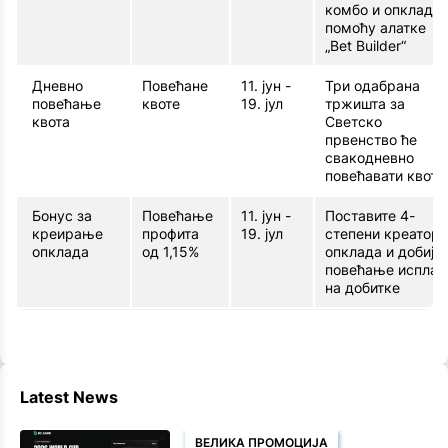
комбо и опкладе
помоћу алатке
„Bet Builder“
Дневно
Повећане
11. јун -
Три одабрана
повећање
квоте
19. јул
тржишта за
квота
Светско
првенство ће
свакодневно
повећавати квоте
Бонус за
Повећање
11. јун -
Поставите 4-
креирање
профита
19. јул
степени креатор
опклада
од 1,15%
опклада и добијт
повећање исплат
на добитке
Latest News
ВЕЛИКА ПРОМОЦИЈА