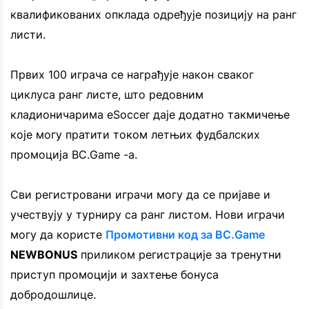
квалификованих опклада одређује позицију на ранг
листи.
Првих 100 играча се награђује након сваког
циклуса ранг листе, што редовним
кладионичарима eSoccer даје додатно такмичење
које могу пратити током летњих фудбалских
промоција BC.Game -а.
Сви регистровани играчи могу да се пријаве и
учествују у турниру са ранг листом. Нови играчи
могу да користе
Промотивни код за BC.Game
NEWBONUS
приликом регистрације за тренутни
приступ промоцији и захтење бонуса
добродошлице.