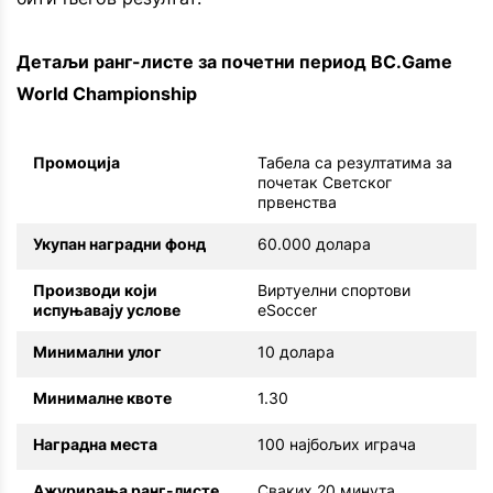
Детаљи ранг-листе за почетни период BC.Game
World Championship
Промоција
Табела са резултатима за
почетак Светског
првенства
Укупан наградни фонд
60.000 долара
Производи који
Виртуелни спортови
испуњавају услове
eSoccer
Минимални улог
10 долара
Минималне квоте
1.30
Наградна места
100 најбољих играча
Ажурирања ранг-листе
Сваких 20 минута