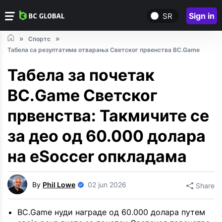
Sign in
SR
Спортс
Табела са резултатима отварања Светског првенства BC.Game
Табела за почетак
BC.Game Светског
првенства: Такмичите се
за део од 60.000 долара
на eSoccer опкладама
By
Phil Lowe
02 jun 2026
Share
BC.Game нуди награде од 60.000 долара путем