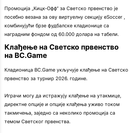
Промоција „Кицк-Офф“ за Светско првенство је
посебно везана за ову виртуелну секцију eSoccer ,
комбинујући брзе фудбалске кладионице са
наградним фондом од 60.000 долара на табели.
Клађење на Светско првенство
на BC.Game
Кладионица BC.Game укључује клађење на Светско
првенство за турнир 2026. године.
Играчи могу да истражују клађење на утакмице,
директне опције и опције клађења уживо током
такмичења, заједно са неколико промоција са
темом Светског првенства.