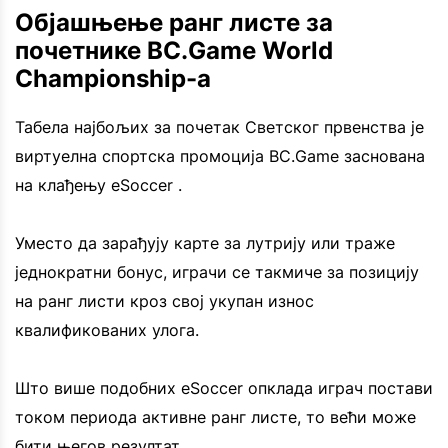
Објашњење ранг листе за
почетнике BC.Game World
Championship-а
Табела најбољих за почетак Светског првенства је
виртуелна спортска промоција BC.Game заснована
на клађењу eSoccer .
Уместо да зарађују карте за лутрију или траже
једнократни бонус, играчи се такмиче за позицију
на ранг листи кроз свој укупан износ
квалификованих улога.
Што више подобних eSoccer опклада играч постави
током периода активне ранг листе, то већи може
бити његов резултат.