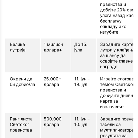
првенства и
добијте 20% свог
улога назад као
бесплатну
опкладу ако
изгубите
Велика
1 милион
До 15.
Зарадите карте з
лутрија
долара+
јула
лутрију клађење
за шансу да
освојите главне
награде
Окрени да
25.000+
11. јун -
Играјте слотове с
би добио/ла
долара
19. јул
темом Светског
првенства и
добијајте дневне
карте за
извлачење
Ранг листа
500.000
11. јун -
Зарадите поене н
Светског
долара
10. јул
табели са
првенства
мултипликаторим
резултата за