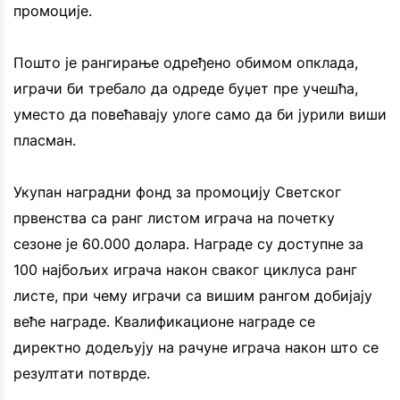
промоције.
Пошто је рангирање одређено обимом опклада,
играчи би требало да одреде буџет пре учешћа,
уместо да повећавају улоге само да би јурили виши
пласман.
Укупан наградни фонд за промоцију Светског
првенства са ранг листом играча на почетку
сезоне је 60.000 долара. Награде су доступне за
100 најбољих играча након сваког циклуса ранг
листе, при чему играчи са вишим рангом добијају
веће награде. Квалификационе награде се
директно додељују на рачуне играча након што се
резултати потврде.