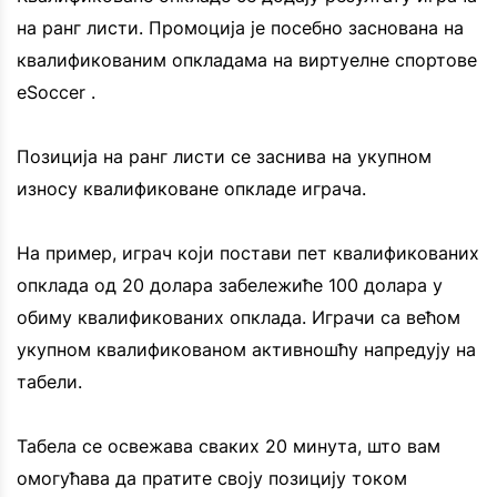
на ранг листи. Промоција је посебно заснована на
квалификованим опкладама на виртуелне спортове
eSoccer .
Позиција на ранг листи се заснива на укупном
износу квалификоване опкладе играча.
На пример, играч који постави пет квалификованих
опклада од 20 долара забележиће 100 долара у
обиму квалификованих опклада. Играчи са већом
укупном квалификованом активношћу напредују на
табели.
Табела се освежава сваких 20 минута, што вам
омогућава да пратите своју позицију током