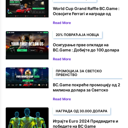
World Cup Grand Raffle BC.Game :
Освојите Ferrari и награде од
1.000.000 долара
Read More
20% ПОВРАЋАЈА НОВЦА
Осигурање прве опкладе на
BC.Game : Добијте до 100 долара
назад на своју прву опкладу на
Read More
Светско првенство
ПРОМОЦИЈА ЗА СВЕТСКО
ПРВЕНСТВО
BC.Game покреће промоцију од 2
милиона долара за Светско
првенство 2026.
Read More
НАГРАДА ОД 30.000 ДОЛАРА
Играјте Euro 2024 Предвидите и
победите на BC Game