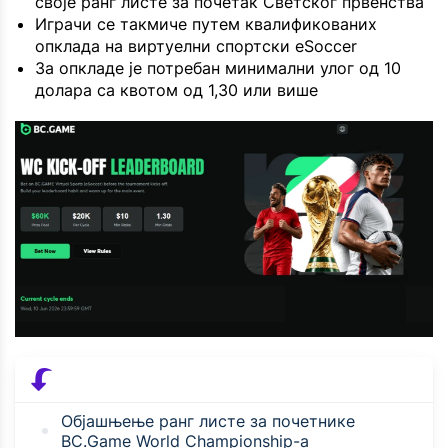
своје ранг листе за почетак Светског првенства
Играчи се такмиче путем квалификованих
опклада на виртуелни спортски eSoccer
За опкладе је потребан минимални улог од 10
долара са квотом од 1,30 или више
Објашњење ранг листе за почетнике
BC.Game World Championship-а