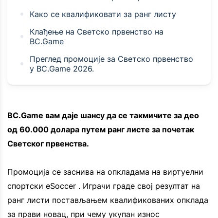
Како се квалификовати за ранг листу
Клађење на Светско првенство на
BC.Game
Преглед промоције за Светско првенство
у BC.Game 2026.
BC.Game вам даје шансу да се такмичите за део
од 60.000 долара путем ранг листе за почетак
Светског првенства.
Промоција се заснива на опкладама на виртуелни
спортски eSoccer . Играчи граде свој резултат на
ранг листи постављањем квалификованих опклада
за прави новац, при чему укупан износ