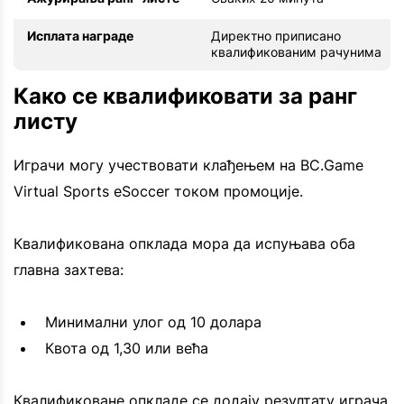
Исплата награде
Директно приписано
квалификованим рачунима
Како се квалификовати за ранг
листу
Играчи могу учествовати клађењем на BC.Game
Virtual Sports eSoccer током промоције.
Квалификована опклада мора да испуњава оба
главна захтева:
Минимални улог од 10 долара
Квота од 1,30 или већа
Квалификоване опкладе се додају резултату играча