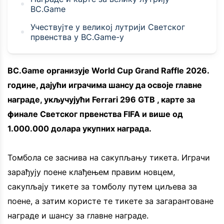
BC.Game
Учествујте у великој лутрији Светског
првенства у BC.Game-у
BC.Game организује World Cup Grand Raffle 2026.
године, дајући играчима шансу да освоје главне
награде, укључујући Ferrari 296 GTB , карте за
финале Светског првенства FIFA и више од
1.000.000 долара укупних награда.
Томбола се заснива на сакупљању тикета. Играчи
зарађују поене клађењем правим новцем,
сакупљају тикете за томболу путем циљева за
поене, а затим користе те тикете за загарантоване
награде и шансу за главне награде.