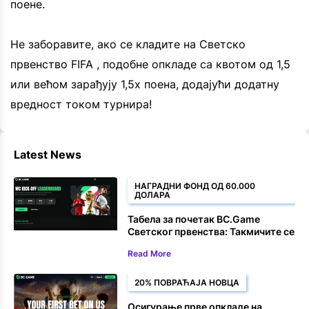
поене.
Не заборавите, ако се кладите на Светско
првенство FIFA , подобне опкладе са квотом од 1,5
или већом зарађују 1,5x поена, додајући додатну
вредност током турнира!
Latest News
НАГРАДНИ ФОНД ОД 60.000
ДОЛАРА
Табела за почетак BC.Game
Светског првенства: Такмичите се
за део од 60.000 долара на
Read More
eSoccer опкладама
20% ПОВРАЋАЈА НОВЦА
Осигурање прве опкладе на