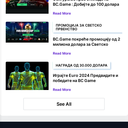
BC.Game : Добијте до 100 долара
назад на своју прву опкладу на
Read More
Светско првенство
ПРОМОЦИЈА ЗА СВЕТСКО
ПРВЕНСТВО
BC.Game покреће промоцију од 2
милиона долара за Светско
првенство 2026.
Read More
НАГРАДА ОД 30.000 ДОЛАРА
Играјте Euro 2024 Предвидите и
победите на BC Game
Read More
See All