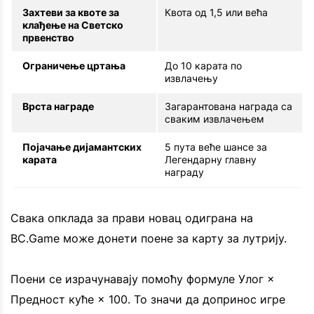
Захтеви за квоте за
Квота од 1,5 или већа
клађење на Светско
првенство
Ограничење цртања
До 10 карата по
извлачењу
Врста награде
Загарантована награда са
сваким извлачењем
Појачање дијамантских
5 пута веће шансе за
карата
Легендарну главну
награду
Свака опклада за прави новац одиграна на
BC.Game може донети поене за карту за лутрију.
Поени се израчунавају помоћу формуле Улог ×
Предност куће × 100. То значи да допринос игре