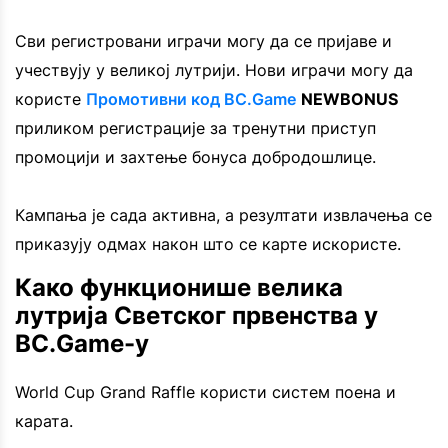
Сви регистровани играчи могу да се пријаве и
учествују у великој лутрији. Нови играчи могу да
користе
Промотивни код BC.Game
NEWBONUS
приликом регистрације за тренутни приступ
промоцији и захтење бонуса добродошлице.
Кампања је сада активна, а резултати извлачења се
приказују одмах након што се карте искористе.
Како функционише велика
лутрија Светског првенства у
BC.Game-у
World Cup Grand Raffle користи систем поена и
карата.