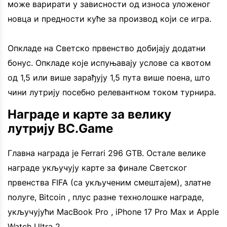
може варирати у зависности од износа уложеног
новца и предности куће за производ који се игра.
Опкладе на Светско првенство добијају додатни
бонус. Опкладе које испуњавају услове са квотом
од 1,5 или више зарађују 1,5 пута више поена, што
чини лутрију посебно релевантном током турнира.
Награде и карте за велику
лутрију BC.Game
Главна награда је Ferrari 296 GTB. Остале велике
награде укључују карте за финале Светског
првенства FIFA (са укљученим смештајем), златне
полуге, Bitcoin , плус разне технолошке награде,
укључујући MacBook Pro , iPhone 17 Pro Max и Apple
Watch Ultra 2.