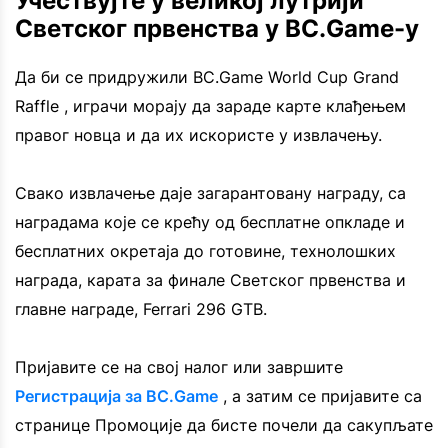
Учествујте у великој лутрији
Светског првенства у BC.Game-у
Да би се придружили BC.Game World Cup Grand
Raffle , играчи морају да зараде карте клађењем
правог новца и да их искористе у извлачењу.
Свако извлачење даје загарантовану награду, са
наградама које се крећу од бесплатне опкладе и
бесплатних окретаја до готовине, технолошких
награда, карата за финале Светског првенства и
главне награде, Ferrari 296 GTB.
Пријавите се на свој налог или завршите
Регистрација за BC.Game
, а затим се пријавите са
странице Промоције да бисте почели да сакупљате