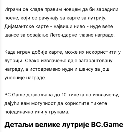
Играчи се кладе правим новцем да би зарадили
поене, који се рачунају за карте за лутрију.
Дијамантске карте - највиши ниво - нуде веће
шансе за освајање Легендарне главне награде.
Када играч добије карте, може их искористити у
лутрији. Свако извлачење даје загарантовану
награду, а истовремено нуди и шансу за још
уносније награде.
BC.Game дозвољава до 10 тикета по извлачењу,
дајући вам могућност да користите тикете
појединачно или у групама.
Детаљи велике лутрије BC.Game