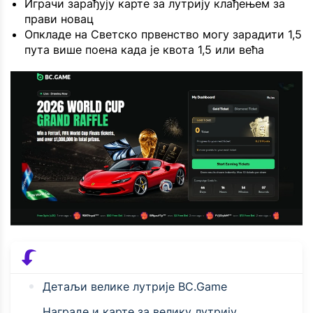
Играчи зарађују карте за лутрију клађењем за
прави новац
Опкладе на Светско првенство могу зарадити 1,5
пута више поена када је квота 1,5 или већа
Детаљи велике лутрије BC.Game
Награде и карте за велику лутрију