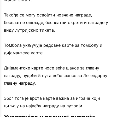
Такође се могу освојити новчане награде,
бесплатне опкладе, бесплатни окрети и награде у
виду лутријских тикета.
Томбола укључује редовне карте за томболу и
дијамантске карте.
Дијамантске карте носе веће шансе за главну
награду, нудећи 5 пута веће шансе за Легендарну
главну награду.
Због тога је врста карте важна за играче који
циљају на највећу награду на лутрији.